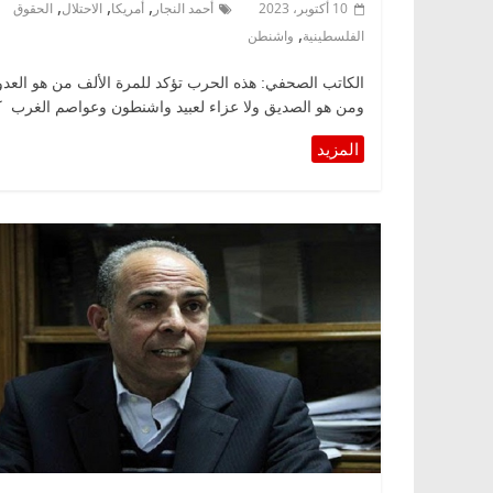
,
,
,
10 أكتوبر، 2023
أحمد النجار
أمريكا
الاحتلال
الحقوق
,
الفلسطينية
واشنطن
الكاتب الصحفي: هذه الحرب تؤكد للمرة الألف من هو العدو
ومن هو الصديق ولا عزاء لعبيد واشنطون وعواصم الغرب 
الرئيسية
مصر
ناس وناس
الرئيسية
مصر
نا
د. عبدالخالق فاروق.. خبير اقتصادي
في ذكرى رحيله.. د
يحتفل بذكرى ميلاده وحيداً على أبواب
قانوني دافع عن قضا
السبعين (بروفايل)
للحرية (بروفايل)
26 يناير، 2026
26 يناير، 2026