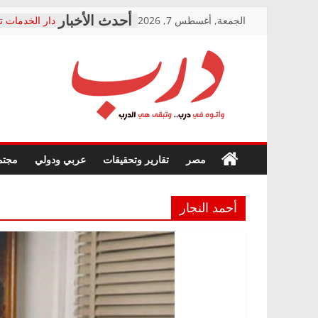
Skip
الجمعة, أغسطس 7, 2026
دار الخدمات ت
to
بعد مؤتمره الص
معاناة أصحاب
content
الشركة المنفذ
فرحات سليمان
درب
أين؟
حزب التحالف 
في الصحة” بال
وأتوه
ودعم المرضى
صور .. اعتماد 
في
مصر
تقارير وتحقيقات
عربي ودولي
مجتم
الوزاري لمدينة
درب..
إنشاء المبنى ا
وتبقى
المجلس القوم
هي
متابعة قضية ا
أحمد النجار
الدرب
قرينة البراءة 
حق أصيل