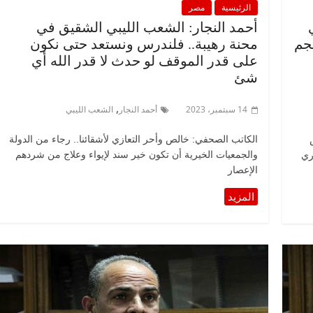
الرئيسية
مصر
أحمد النجار: الشعب الليبي الشقيق في
حجم
محنة رهيبة.. فلندرس ونستعد حتى نكون
على قدر الموقف لو حدث لا قدر الله أي
شئ
,
14 سبتمبر، 2023
أحمد النجار
الشعب الليبي
الكاتب الصحفي: خالص وأحر التعازي لأشقائنا.. رجاء من الدولة
والجمعيات الخيرية أن تكون خير سند لإيواء وعلاج من شردهم
ري
الإعصار