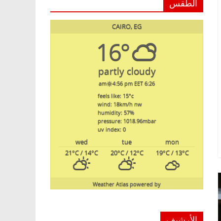
الطقس
CAIRO, EG
16°
partly cloudy
4:56 pm EET
6:26 am
feels like: 15
°c
wind: 18
km/h
nw
humidity: 57
%
pressure: 1018.96
mbar
uv index: 0
wed
tue
mon
21
°C
/ 14
°C
20
°C
/ 12
°C
19
°C
/ 13
°C
Weather Atlas
powered by
الأرشيف