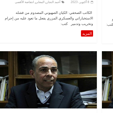
,
,
8 أكتوبر، 2023
أحمد النجار
المعابر
انتفاضة الأقصى
الكاتب الصحفي: الكيان الصهيوني المصدوم من فشله
الاستخباراتي والعسكري المزري يفعل ما تعود عليه من إجرام
وتخريب وتدمير كتب:
كتب:
الرئيسية
مصر
ناس وناس
س وناس
مقعد شاغر على مائدة الإفطار.. يحيى
. نور فرحات فقيه
حسين عبدالهادي فارس مقاومة
يا الوطن وانحاز
الخصخصة الذي دافع عن المال العام
(بروفايل)
21 فبراير، 2026