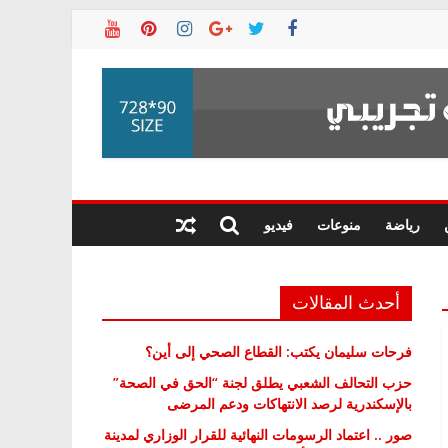
رياضة
منوعات
فيديو
أحدث المقالات
فرحات سليمان يكتب: القطاع الصحي إلى أين؟
حزب التحالف الشعبي يطلق لجنة “الحق في الصحة”
بالإسكندرية لرصد الانتهاكات ودعم المرضى
صور .. اعتماد الرسومات النهائية للقرار الوزاري لمدينة