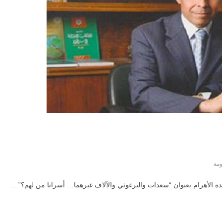
ومة
اء بجريدة الأهرام بعنوان “سعدات والبرغوثي والآلاف غيرهما… أسرانا من لهم؟”…