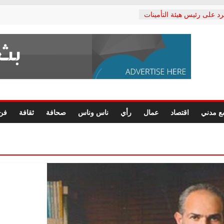
رد على رئيس هيئة التأمينات
حفي: إنكار الأزمة لا ينهي
 المعاشات.. ونطالب بكشف
ة
 يكتب: القطاع الصحي إلى
الشعبي يطلق لجنة “الحق
إسكندرية لرصد الانتهاكات
الرسومات النهائية للقرار
ع مدني
اقتصاد
عمال
رأي
ناس وناس
صحافة
ثقافة
فن
 الصحفيين.. وانتهاء أعمال
لإداري
ي لحقوق الإنسان يعلن
لدكتور محمد زهران.. ويؤكد:
وضمانات المحاكمة العادلة