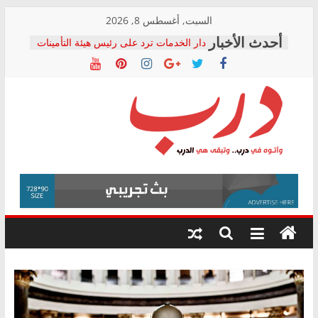
Skip
السبت, أغسطس 8, 2026
to
دار الخدمات ترد على رئيس هيئة التأمينات
content
بعد مؤتمره الصحفي: إنكار الأزمة لا ينهي
معاناة أصحاب المعاشات.. ونطالب بكشف
الشركة المنفذة
فرحات سليمان يكتب: القطاع الصحي إلى
أين؟
حزب التحالف الشعبي يطلق لجنة “الحق
درب
في الصحة” بالإسكندرية لرصد الانتهاكات
ودعم المرضى
صور .. اعتماد الرسومات النهائية للقرار
وأتوه
الوزاري لمدينة الصحفيين.. وانتهاء أعمال
في
إنشاء المبنى الإداري
درب..
المجلس القومي لحقوق الإنسان يعلن
وتبقى
متابعة قضية الدكتور محمد زهران.. ويؤكد:
هي
قرينة البراءة وضمانات المحاكمة العادلة
حق أصيل
الدرب