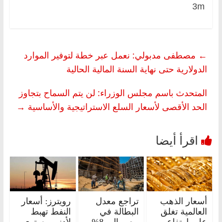
3m
←
مصطفى مدبولي: نعمل عبر خطة لتوفير الموارد
الدولارية حتى نهاية السنة المالية الحالية
المتحدث باسم مجلس الوزراء: لن يتم السماح بتجاوز
الحد الأقصى لأسعار السلع الاستراتيجية والأساسية
→
أسعار الذهب
تراجع معدل
رويترز: أسعار
العالمية تغلق
البطالة في
النفط تهبط
على ارتفاع
مصر إلى 8%
لأدنى مستوى