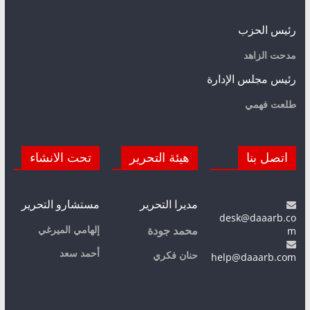
رئيس الحزب
مدحت الزاهد
رئيس مجلس الإدارة
طلعت فهمي
اتصل بنا
هيئة التحرير
تحت الانشاء
مديرا التحرير
مستشارو التحرير
desk@daaarb.co
m
إلهامي الميرغي
محمد جودة
أحمد سعد
حنان فكري
help@daaarb.com