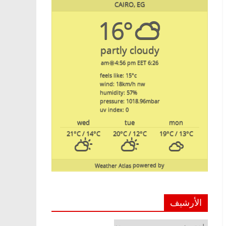
CAIRO, EG
16°
partly cloudy
4:56 pm EET
6:26 am
feels like: 15
°c
wind: 18
km/h
nw
humidity: 57
%
pressure: 1018.96
mbar
uv index: 0
wed
tue
mon
21
°C
/ 14
°C
20
°C
/ 12
°C
19
°C
/ 13
°C
Weather Atlas
powered by
الأرشيف
الأرشيف