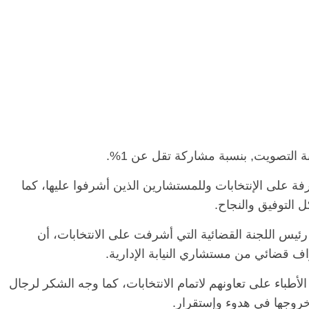
الرئيسية
مصر
ناس وناس
س
لتصويت, بنسبة مشاركة تقل عن 1%.
مقعد شاغر على مائدة الإفطار.. يحيى
م
 فرحات فقيه
حسين عبدالهادي فارس مقاومة
ر
ة على الإنتخابات وللمستشارين الذين أشرفوا عليها، كما
لوطن وانحاز
الخصخصة الذي دافع عن المال العام
ا
(بروفايل)
ا
ل التوفيق والنجاح.
21 فبراير، 2026
س اللجنة القضائية التي أشرفت على الانتخابات، أن
اف قضائي من مستشاري النيابة الإدارية.
أطباء على تعاونهم لاتمام الانتخابات، كما وجه الشكر لرجال
وخروجها في هدوء وإستقرار.