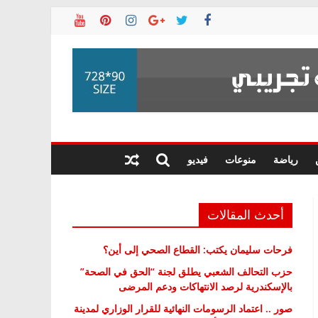
رياضة
منوعات
فيديو
أحدث المقالات
فرحات سليمان يكتب: القطاع الصحي إلى أين؟
حزب التحالف الشعبي يطلق لجنة “الحق في الصحة”
بالإسكندرية لرصد الانتهاكات ودعم المرضى
صور .. اعتماد الرسومات النهائية للقرار الوزاري لمدينة