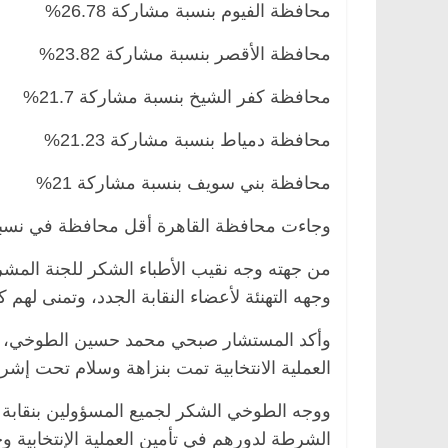
محافظة الفيوم بنسبة مشاركة 26.78%
محافظة الأقصر بنسبة مشاركة 23.82%
محافظة كفر الشيخ بنسبة مشاركة 21.7%
محافظة دمياط بنسبة مشاركة 21.23%
محافظة بني سويف بنسبة مشاركة 21%
يسية
مصر
ناس وناس
الرئيسية
مصر
ناس ونا
وجاءت محافظة القاهرة أقل محافظة في نسبة ا
دالخالق فاروق.. خبير اقتصادي
في ذكرى رحيله.. د. نور
من جهته وجه نقيب الأطباء الشكر للجنة المشرف
 بذكرى ميلاده وحيداً على أبواب
قانوني دافع عن قضايا ا
للحرية (بروفايل)
وجهه التهنئة لأعضاء النقابة الجدد، وتمنى لهم ك
2
26 يناير، 2026
وأكد المستشار صبحي محمد حسين الطوخي، رئي
العملية الانتخابية تمت بنزاهة وسلام تحت إشر
ووجه الطوخي الشكر لجميع المسؤولين بنقابة ال
الشرطة لدورهم في تأمين العملية الإنتخابية 