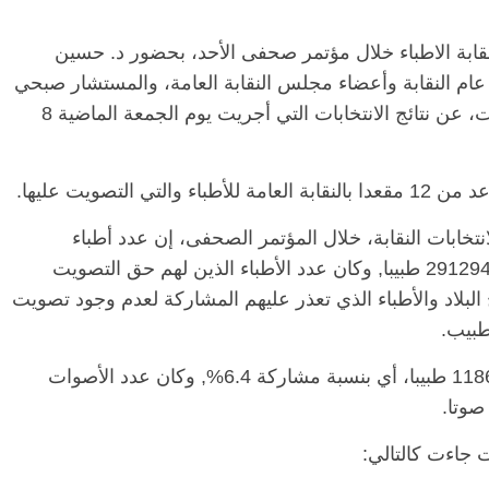
 لنقابة الاطباء خلال مؤتمر صحفى الأحد، بحضور د. حسين
 عام النقابة وأعضاء مجلس النقابة العامة، والمستشار صبحي
محمد حسين الطوخي، المشرف على الانتخابات، عن نتائج الانتخابات التي أجريت يوم الجمعة الماضية 8
نتخابات النقابة، خلال المؤتمر الصحفى، إن عدد أطباء
الجمعية العمومية على مستوى الجمهورية بلغ 291294 طبيبا, وكان عدد الأطباء الذين لهم حق التصويت
 خارج البلاد والأطباء الذي تعذر عليهم المشاركة لعدم وجود تصويت
وذكرت أن عدد الأطباء الذين أدلوا بأصواتهم 11863 طبيبا، أي بنسبة مشاركة 6.4%, وكان عدد الأصوات
اءت كالتالي: