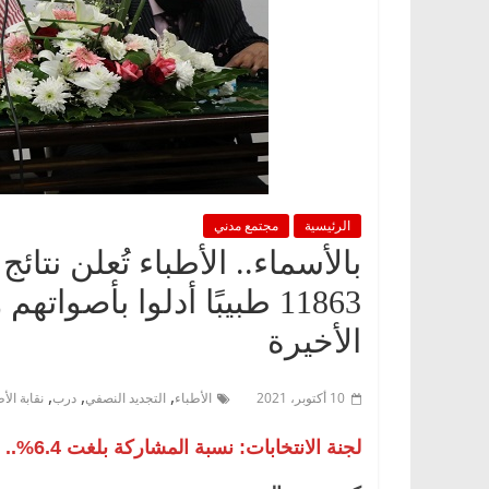
الرئيسية
مجتمع مدني
بالأسماء.. الأطباء تُعلن نتائج
11863 طبيبًا أدلوا بأصو
الأخيرة
,
,
,
10 أكتوبر، 2021
الأطباء
التجديد النصفي
درب
نقابة الأ
لجنة الانتخابات: نسبة المشاركة بلغت 6.4%.. ود. أحمد حسين في المركز الأولى بـ 5845 صوتًا