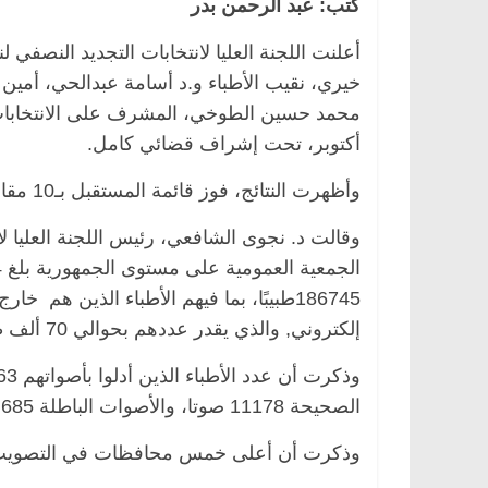
كتب: عبد الرحمن بدر
أعلنت اللجنة العليا لانتخابات التجديد النصفي
خيري، نقيب الأطباء و.د أسامة عبدالحي، أمين
أكتوبر، تحت إشراف قضائي كامل.
وأظهرت النتائج، فوز قائمة المستقبل بـ10 مقاعد من 12 مقعدا بالنقابة العامة للأطباء والتي التصويت عليها.
وقالت د. نجوى الشافعي، رئيس اللجنة العليا لا
186745طبيبًا، بما فيهم الأطباء الذين هم
إلكتروني, والذي يقدر عددهم بحوالي 70 ألف طبيب.
الصحيحة 11178 صوتا، والأصوات الباطلة 685 صوتا.
وذكرت أن أعلى خمس محافظات في التصويت ج