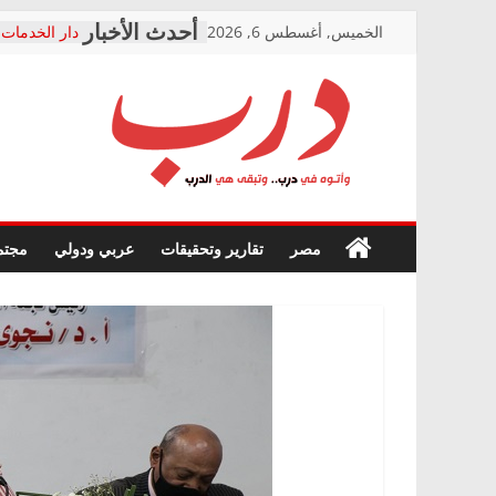
Skip
الخميس, أغسطس 6, 2026
دار الخدمات 
to
بعد مؤتمره ا
معاناة أصحا
content
الشركة المنف
فرحات سليما
درب
أين؟
حزب التحالف
في الصحة” با
وأتوه
ودعم المرض
صور .. اعتماد
في
مصر
تقارير وتحقيقات
عربي ودولي
مجتم
الوزاري لمدين
درب..
إنشاء المبنى 
وتبقى
المجلس القو
هي
متابعة قضية 
الدرب
قرينة البراء
حق أصيل