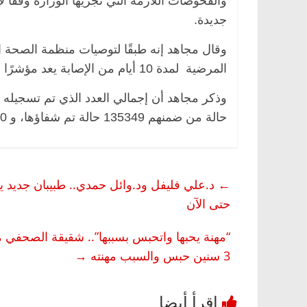
جديدة.
المرضية لمدة 10 أيام من الإصابة يعد مؤشرًا لتعافي المريض من فيروس كورونا.
حالة من ضمنهم 135349 حالة تم شفاؤها، و 10050 حالة وفاة.
←
حتى الآن
“مهنة يحبها واتحبس بسببها”.. شقيقة الصحفي 
3 سنين حبس والسبب مهنته
→