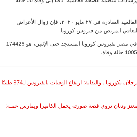
والفحوصات اللازمة التي تُجريها الوزارة وفقًا لإرشادات منظمة الصحة العالمية، لافتًا إلى وفاة 56 حالة
وقال مجاهد إنه طبقًا لتوصيات منظمة الصحة العالمية الصادرة في ٢٧ مايو ٢٠٢٠، فإن زوال الأعراض
وذكر مجاهد أن إجمالي العدد الذي تم تسجيله في مصر بفيروس كورونا المستجد حتى الإثنين، هو 174426
د.علي فليفل ود.وائل حمدي.. طبيبان جديد يرحلان بكورونا.. والنقابة: ارتفاع الوفيات بالفيروس لـ374 طبيبًا
معتز ودنان تروي قصة صورته يحمل الكاميرا ويمارس عمله: