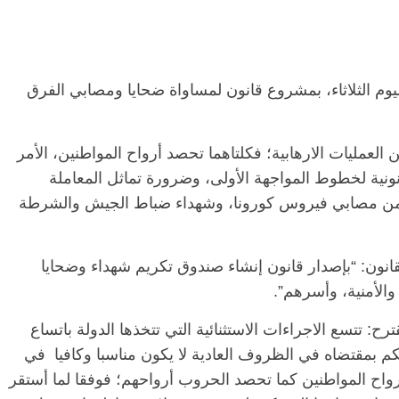
الرئيسية
مصر
ناس وناس
اس
يوم الثلاثاء، بمشروع قانون لمساواة ضحايا ومصابي الفرق
مقعد شاغر على مائدة الإفطار.. يحيى
ر فرحات فقيه
حسين عبدالهادي فارس مقاومة
الوطن وانحاز
الخصخصة الذي دافع عن المال العام
(بروفايل)
العمليات الارهابية؛ فكلتاهما تحصد أرواح المواطنين، الأمر
21 فبراير، 2026
انونية لخطوط المواجهة الأولى، وضرورة تماثل المعاملة
بية من مصابي فيروس كورونا، وشهداء ضباط الجيش والشرطة
قانون: “بإصدار قانون إنشاء صندوق تكريم شهداء وضحايا
والأمنية، وأسرهم”.
رح: تتسع الاجراءات الاستثنائية التي تتخذها الدولة باتساع
حكم بمقتضاه في الظروف العادية لا يكون مناسبا وكافيا في
واح المواطنين كما تحصد الحروب أرواحهم؛ فوفقا لما أستقر