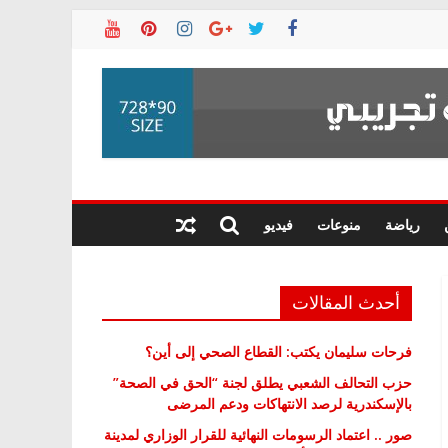
رياضة
منوعات
فيديو
أحدث المقالات
فرحات سليمان يكتب: القطاع الصحي إلى أين؟
حزب التحالف الشعبي يطلق لجنة “الحق في الصحة”
بالإسكندرية لرصد الانتهاكات ودعم المرضى
صور .. اعتماد الرسومات النهائية للقرار الوزاري لمدينة