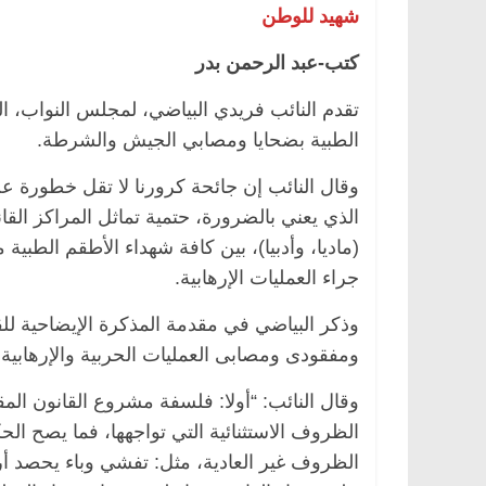
شهيد للوطن
كتب-عبد الرحمن بدر
ئيسية
مصر
ناس وناس
الرئيسية
مصر
ناس ون
تقدم النائب فريدي البياضي، لمجلس النواب، ال
بدالخالق فاروق.. خبير اقتصادي
في ذكرى رحيله.. د. نو
الطبية بضحايا ومصابي الجيش والشرطة.
ل بذكرى ميلاده وحيداً على أبواب
قانوني دافع عن قضايا 
للحرية (بروفايل)
وقال النائب إن جائحة كرورنا لا تقل خطورة عن 
2026
26 يناير، 2026
الذي يعني بالضرورة، حتمية تماثل المراكز الق
(ماديا، وأدبيا)، بين كافة شهداء الأطقم الط
جراء العمليات الإرهابية.
وذكر البياضي في مقدمة المذكرة الإيضاحية لل
ومفقودى ومصابى العمليات الحربية والإرهابية 
وقال النائب: “أولا: فلسفة مشروع القانون المقت
الظروف الاستثنائية التي تواجهها، فما يصح ال
الظروف غير العادية، مثل: تفشي وباء يحصد أر