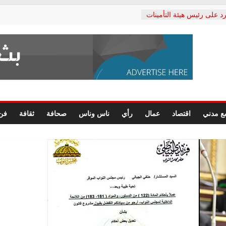
د على رئيس هيئة التأمينات
حفي: إنكار الأزمة لا ينهي
 المعاشات.. ونطالب بكشف
ة
 يكتب: القطاع الصحي إلى
الشعبي يطلق لجنة “الحق
إسكندرية لرصد الانتهاكات
الرسومات النهائية للقرار
ع مدني
اقتصاد
عمال
رأي
ناس وناس
صحافة
ثقافة
فن
 الصحفيين.. وانتهاء أعمال
لإداري
 لحقوق الإنسان يعلن
دكتور محمد زهران.. ويؤكد:
وضمانات المحاكمة العادلة