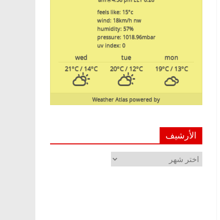
feels like: 15
°c
wind: 18
km/h
nw
humidity: 57
%
pressure: 1018.96
mbar
uv index: 0
wed
tue
mon
21
°C
/ 14
°C
20
°C
/ 12
°C
19
°C
/ 13
°C
Weather Atlas
powered by
الأرشيف
الأرشيف