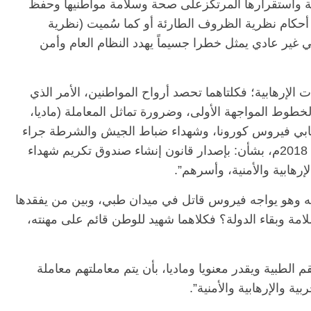
دولة واستقرارها المرتكزعلى صحة وسلامة مواطنيها وحفظ
أحكام نظرية الظروف الطارئة أو كما سُميت (نظرية
غير عادي يمثل خطرا جسيماً يهدد النظام العام وأمن
 الإرهابية؛ فكلتاهما تحصد أرواح المواطنين، الأمر الذي
 لخطوط المواجهة الأولى، وضرورة تماثل المعاملة (ماديا،
مصابي فيروس كورونا، وشهداء ضباط الجيش والشرطة جراء
العمليات الارهابية، وفقا لقانون رقم 16 لسنة 2018م، بشأن: بإصدار قانون إنشاء صندوق تكريم شهداء
رهابية والأمنية، وأسرهم”.
ته وهو يواجه فيروس قاتل في ميدان طبي، وبين من يفقدها
سلامة وبقاء الدولة؟ فكلاهما شهيد للوطن قائم على مهنته،
م الطبية ويقدر معنويا وماديا، بأن يتم معاملتهم معاملة
 والإرهابية والأمنية”.