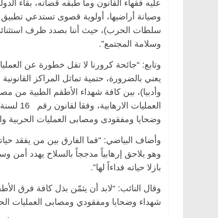
عليه فقهاء القانون وما طبقه قضاته، بقاء ال
وصيانة أراضيها، أولوية قصوى تستدعي تطبيق 
سلطات الحرب)، حيث أننا بصدد ظرف استثنائي 
وسلامة المجتمع”.
وتابع: “جائحة كرورنا لا تقل خطورة عن العمليات
يعني بالضرورة، حتمية تماثل المراكز القانونية
وأدبيا)، بين كافة شهداء الأطقم الطبية من 
وضحايا ومفقودى ومصابى العمليات الحربية والإ
وأضاف البياضي: “فما الفارق بين من يفقد حيا
وهو يلاحق إرهابياً مدججاً بالسلاح يهدد أمن و
بازلا حياته فداءاً لها”.
وقال النائب: “لابد أن يثمّن بذل كافة فرق الأطق
شهداء وضحايا ومفقودي ومصابى العمليات الحربية