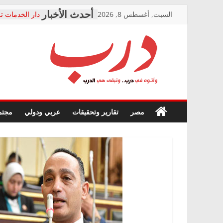
Skip
السبت, أغسطس 8, 2026
دار الخدمات تر
to
بعد مؤتمره الص
معاناة أصحاب
content
الشركة المنفذ
فرحات سليمان
درب
أين؟
حزب التحالف 
في الصحة” بال
وأتوه
ودعم المرضى
صور .. اعتماد 
في
مصر
تقارير وتحقيقات
عربي ودولي
مجتم
الوزاري لمدينة
درب..
إنشاء المبنى ا
وتبقى
المجلس القومي
هي
متابعة قضية ال
الدرب
قرينة البراءة 
حق أصيل