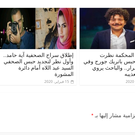
المحكمة نظرت
إطلاق سراح الصحفية آية حامد..
حبس باتريك جورج وفي
وأول نظر لتجديد حبس الصحفي
قرار.. والباحث يروي
السيد عبد اللاه أمام دائرة
ذيبه
المشورة
15 فبراير، 2020
زامية مشار إليها بـ
*