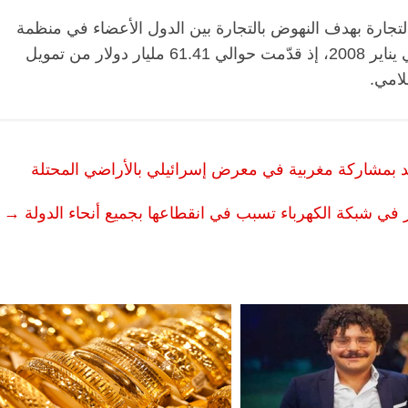
التجارة بهدف النهوض بالتجارة بين الدول الأعضاء في منظمة
التعاون الإسلامي، وبدأت عملياتها التشغيلية في يناير 2008، إذ قدّمت حوالي 61.41 مليار دولار من تمويل
لامي.
ديد بمشاركة مغربية في معرض إسرائيلي بالأراضي المحتلة
ر في شبكة الكهرباء تسبب في انقطاعها بجميع أنحاء الدولة
→
الرئيسية
مصر
ناس وناس
اس
مقعد شاغر على مائدة الإفطار.. يحيى
ر فرحات فقيه
حسين عبدالهادي فارس مقاومة
الوطن وانحاز
الخصخصة الذي دافع عن المال العام
(بروفايل)
21 فبراير، 2026