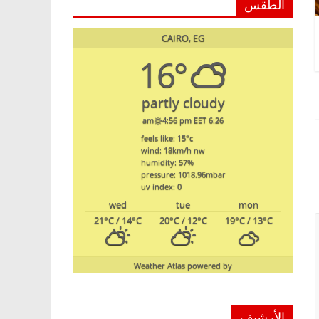
الطقس
CAIRO, EG
16°
partly cloudy
4:56 pm EET
6:26 am
feels like: 15
°c
wind: 18
km/h
nw
humidity: 57
%
pressure: 1018.96
mbar
uv index: 0
wed
tue
mon
21
°C
/ 14
°C
20
°C
/ 12
°C
19
°C
/ 13
°C
Weather Atlas
powered by
الأرشيف