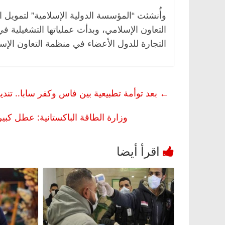
وأُنشئت “المؤسسة الدولية الإسلامية” لتمويل 
التجارة للدول الأعضاء في منظمة التعاون الإس
←
بعد توأمة تطبيعية بين فاس وكفر سابا.. تن
وزارة الطاقة الباكستانية: عطل كبي
ئيسية
مصر
ناس وناس
الرئيسية
مصر
ناس ون
بدالخالق فاروق.. خبير اقتصادي
في ذكرى رحيله.. د. نو
ل بذكرى ميلاده وحيداً على أبواب
قانوني دافع عن قضايا 
للحرية (بروفايل)
2026
26 يناير، 2026