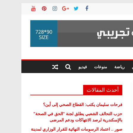
رياضة
منوعات
فيديو
أحدث المقالات
فرحات سليمان يكتب: القطاع الصحي إلى أين؟
حزب التحالف الشعبي يطلق لجنة “الحق في الصحة”
بالإسكندرية لرصد الانتهاكات ودعم المرضى
صور .. اعتماد الرسومات النهائية للقرار الوزاري لمدينة