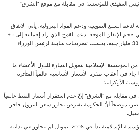
ني سنبل، الرئيس التنفيذي للمؤسسة في مقابلة مع موقع “الشرق”
لدعم السلع التموينية ودعم المواد البترولية. يأتي الاتفاق
في وقت تشهد الموازنة العامة للبلاد ارتفاعاً في حجم الإنفاق الموجه لدعم القمح الذي زاد إجماليه إلى 95
مليار جنيه للعام المالي الجاري صعوداً من نحو 38 مليار جنيه، بحسب تصريحات سابقة لرئيس الوزراء
المقدمة من المؤسسة الإسلامية لتمويل التجارة للدول الأعضاء ما
 ما جاء في أعقاب طفرة الأسعار الأساسية عالمياً المتأثرة
سية الأوكرانية.
في مقابلة مع “الشرق” إنَّ عدم استقرار أسعار النفط عالمياً
موضحاً أنَّ الحكومة تفترض تجاوز سعر البترول حاجز
وفقاً لوزير البترول؛ فإنَّ التعاون بين مصر والمؤسسة الإسلامية بدأ في 2008 بتمويل لم يتجاوز في بدايته