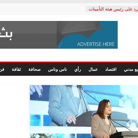
رد على رئيس هيئة التأمينات
حفي: إنكار الأزمة لا ينهي
 المعاشات.. ونطالب بكشف
ة
 يكتب: القطاع الصحي إلى
الشعبي يطلق لجنة “الحق
إسكندرية لرصد الانتهاكات
الرسومات النهائية للقرار
ع مدني
اقتصاد
عمال
رأي
ناس وناس
صحافة
ثقافة
فن
 الصحفيين.. وانتهاء أعمال
لإداري
ي لحقوق الإنسان يعلن
لدكتور محمد زهران.. ويؤكد:
وضمانات المحاكمة العادلة