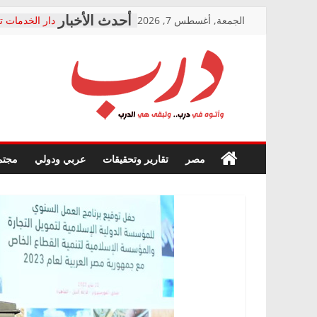
Skip
الجمعة, أغسطس 7, 2026
دار الخدمات ت
to
بعد مؤتمره الص
معاناة أصحاب
content
الشركة المنفذ
فرحات سليمان
درب
أين؟
حزب التحالف 
في الصحة” بال
وأتوه
ودعم المرضى
صور .. اعتماد 
في
مصر
تقارير وتحقيقات
عربي ودولي
مجتم
الوزاري لمدينة
درب..
إنشاء المبنى ا
وتبقى
المجلس القوم
هي
متابعة قضية ا
الدرب
قرينة البراءة 
حق أصيل