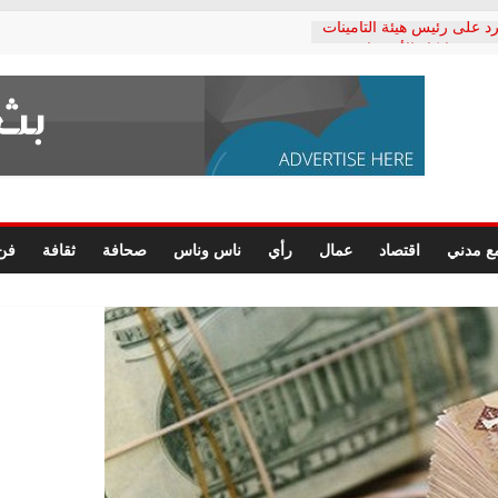
د على رئيس هيئة التأمينات
حفي: إنكار الأزمة لا ينهي
 المعاشات.. ونطالب بكشف
ة
 يكتب: القطاع الصحي إلى
الشعبي يطلق لجنة “الحق
إسكندرية لرصد الانتهاكات
الرسومات النهائية للقرار
ع مدني
اقتصاد
عمال
رأي
ناس وناس
صحافة
ثقافة
فن
 الصحفيين.. وانتهاء أعمال
لإداري
 لحقوق الإنسان يعلن
دكتور محمد زهران.. ويؤكد:
وضمانات المحاكمة العادلة