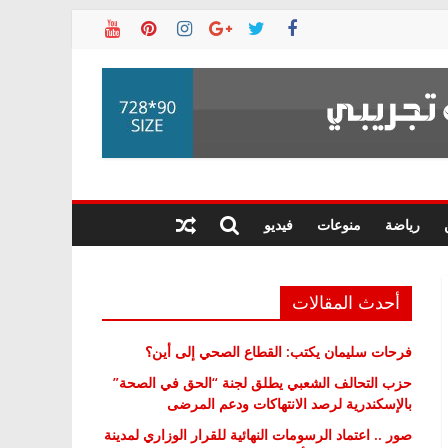
رياضة
منوعات
فيديو
أحدث المقالات
فرحات سليمان يكتب: القطاع الصحي إلى أين؟
حزب التحالف الشعبي يطلق لجنة “الحق في الصحة”
بالإسكندرية لرصد الانتهاكات ودعم المرضى
صور .. اعتماد الرسومات النهائية للقرار الوزاري لمدينة