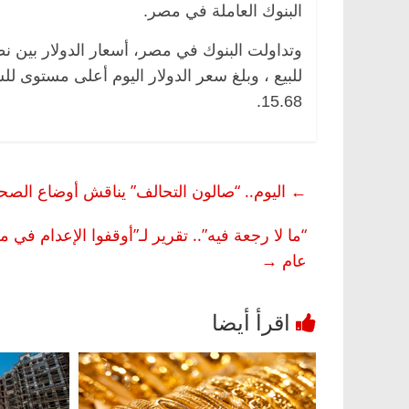
البنوك العاملة في مصر.
للبيع ، وبلغ سعر الدولار اليوم أعلى مستوى ل
الرئيسية
مصر
ناس وناس
م
15.68.
ر اقتصادي
في ذكرى رحيله.. د. نور فرحات فقيه
ح
اً على أبواب
قانوني دافع عن قضايا الوطن وانحاز
ا
للحرية (بروفايل)
(برو
26 يناير، 2026
←
اليوم.. “صالون التحالف” يناقش أوضاع الصحة في
عام
→