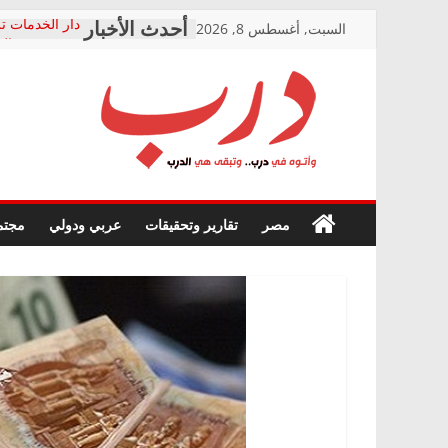
Skip
السبت, أغسطس 8, 2026
دار الخدمات تر
to
بعد مؤتمره الص
معاناة أصحاب
content
الشركة المنفذ
فرحات سليمان
درب
أين؟
حزب التحالف 
في الصحة” بال
وأتوه
ودعم المرضى
صور .. اعتماد 
في
مصر
تقارير وتحقيقات
عربي ودولي
مجتم
الوزاري لمدينة
درب..
إنشاء المبنى ا
وتبقى
المجلس القومي
هي
متابعة قضية ال
الدرب
قرينة البراءة 
حق أصيل