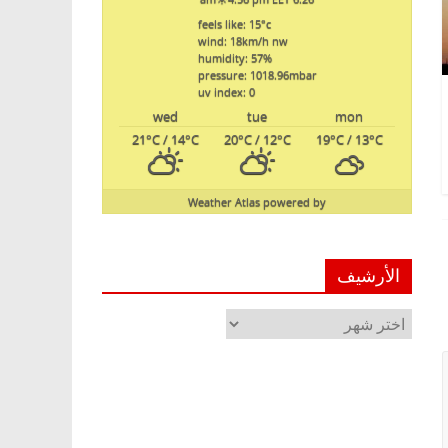
feels like: 15
°c
wind: 18
km/h
nw
humidity: 57
%
pressure: 1018.96
mbar
uv index: 0
wed
tue
mon
21
°C
/ 14
°C
20
°C
/ 12
°C
19
°C
/ 13
°C
Weather Atlas
powered by
الأرشيف
الأرشيف