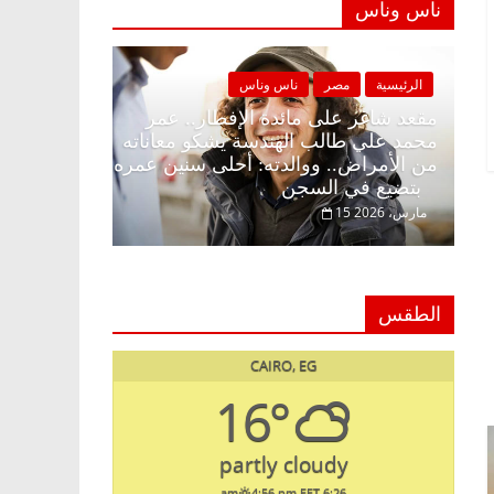
ناس وناس
 وناس
الرئيسية
مصر
ناس وناس
ار وبلكونة بلا زينة
مقعد شاغر على مائدة الإفطار.. عمر
ق فاروق خبير
محمد علي طالب الهندسة يشكو معاناته
حلم الحرية ولمة
من الأمراض.. ووالدته: أحلى سنين عمر
بتضيع في السجن
15 مارس، 2026
الطقس
CAIRO, EG
16°
partly cloudy
4:56 pm EET
6:26 am