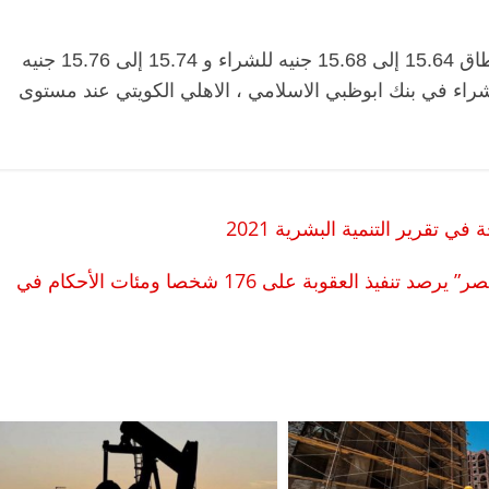
وتداولت البنوك في مصر، أسعار الدولار بين نطاق 15.64 إلى 15.68 جنيه للشراء و 15.74 إلى 15.76 جنيه
الرئيسية
مصر
ناس وناس
الرئيسية
مصر
ناس
لشراء في بنك ابوظبي الاسلامي ، الاهلي الكويتي عند مستوى
قعد شاغر على مائدة الإفطار.. يحيى
مقعد شاغر على الإفط
سين عبدالهادي فارس مقاومة
رمضان.. د. عبدالخال
لخصخصة الذي دافع عن المال العام
اقتصادي في انتظار 
فايل)
الحبايب
21 فبراير، 2026
22 فبراير، 2026
 تقرير التنمية البشرية 2021
“ما لا رجعة فيه”.. تقرير لـ”أوقفوا الإعدام في مصر” يرصد تنفيذ العقوبة على 176 شخصا ومئات الأحكام في