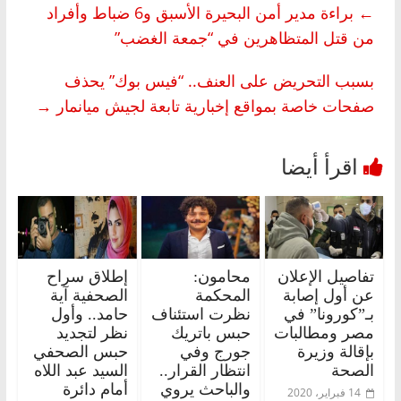
←
براءة مدير أمن البحيرة الأسبق و6 ضباط وأفراد
من قتل المتظاهرين في “جمعة الغضب”
بسبب التحريض على العنف.. “فيس بوك” يحذف
صفحات خاصة بمواقع إخبارية تابعة لجيش ميانمار
→
تفاصيل الإعلان
محامون:
إطلاق سراح
عن أول إصابة
المحكمة
الصحفية آية
بـ”كورونا” في
نظرت استئناف
حامد.. وأول
مصر ومطالبات
حبس باتريك
نظر لتجديد
بإقالة وزيرة
جورج وفي
حبس الصحفي
الصحة
انتظار القرار..
السيد عبد اللاه
والباحث يروي
أمام دائرة
14 فبراير، 2020