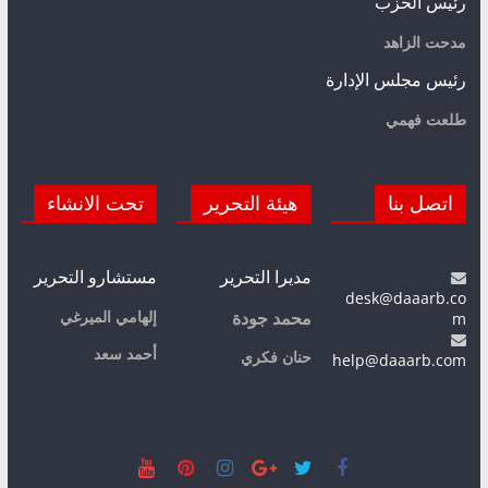
رئيس الحزب
مدحت الزاهد
رئيس مجلس الإدارة
طلعت فهمي
اتصل بنا
هيئة التحرير
تحت الانشاء
مديرا التحرير
مستشارو التحرير
desk@daaarb.co
m
إلهامي الميرغي
محمد جودة
أحمد سعد
حنان فكري
help@daaarb.com