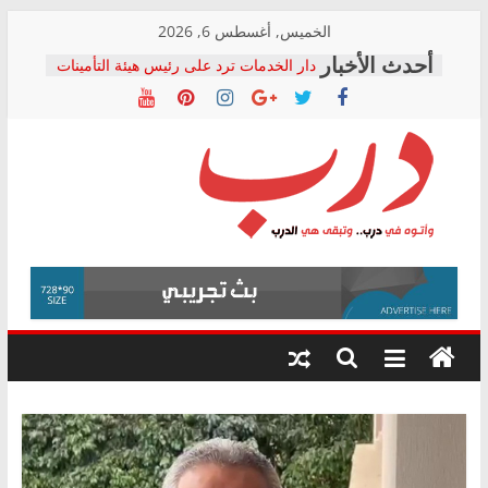
Skip
الخميس, أغسطس 6, 2026
to
دار الخدمات ترد على رئيس هيئة التأمينات
content
بعد مؤتمره الصحفي: إنكار الأزمة لا ينهي
معاناة أصحاب المعاشات.. ونطالب بكشف
الشركة المنفذة
فرحات سليمان يكتب: القطاع الصحي إلى
أين؟
حزب التحالف الشعبي يطلق لجنة “الحق
درب
في الصحة” بالإسكندرية لرصد الانتهاكات
ودعم المرضى
صور .. اعتماد الرسومات النهائية للقرار
وأتوه
الوزاري لمدينة الصحفيين.. وانتهاء أعمال
في
إنشاء المبنى الإداري
درب..
المجلس القومي لحقوق الإنسان يعلن
وتبقى
متابعة قضية الدكتور محمد زهران.. ويؤكد:
هي
قرينة البراءة وضمانات المحاكمة العادلة
حق أصيل
الدرب