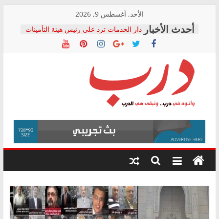
Skip
الأحد, أغسطس 9, 2026
to
دار الخدمات ترد على رئيس هيئة التأمينات
content
بعد مؤتمره الصحفي: إنكار الأزمة لا ينهي
معاناة أصحاب المعاشات.. ونطالب بكشف
الشركة المنفذة
فرحات سليمان يكتب: القطاع الصحي إلى
أين؟
حزب التحالف الشعبي يطلق لجنة “الحق
درب
في الصحة” بالإسكندرية لرصد الانتهاكات
ودعم المرضى
صور .. اعتماد الرسومات النهائية للقرار
وأتوه
الوزاري لمدينة الصحفيين.. وانتهاء أعمال
في
إنشاء المبنى الإداري
درب..
المجلس القومي لحقوق الإنسان يعلن
وتبقى
متابعة قضية الدكتور محمد زهران.. ويؤكد:
هي
قرينة البراءة وضمانات المحاكمة العادلة
حق أصيل
الدرب