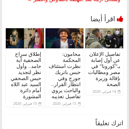
تفاصيل الإعلان
محامون:
إطلاق سراح
عن أول إصابة
المحكمة
الصحفية آية
بـ”كورونا” في
نظرت استئناف
حامد.. وأول
مصر ومطالبات
حبس باتريك
نظر لتجديد
بإقالة وزيرة
جورج وفي
حبس الصحفي
الصحة
انتظار القرار..
السيد عبد اللاه
والباحث يروي
أمام دائرة
14 فبراير، 2020
تفاصيل تعذيبه
المشورة
15 فبراير، 2020
15 فبراير، 2020
اترك تعليقاً