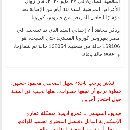
العالمية الصادرة في ٢٧ مايو ٢٠٢٠، فإن زوال
الأعراض المرضية لمدة 10 أيام من الإصابة يعد
مؤشرًا لتعافي المريض من فيروس كورونا.
وذكر مجاهد أن إجمالي العدد الذي تم تسجيله في
مصر بفيروس كورونا المستجد حتى السبت، هو
169106 حالة من ضمنهم 132054 حالة تم شفاؤها،
و 9604 حالة وفاة.
←
قلاش يرحب بإخلاء سبيل الصحفي محمود حسين:
خطوة نرجو أن تتبعها خطوات.. لعلها تجيب عن أسئلة
حول احتجاز آخرين
فيديو.. السيسي لـ عمرو أديب: مشكلة عقاري
الإسكندرية المائل وفيصل المحترق تجسيد للواقع..
وسنحل أزمة سد النهضة بالتفاوض والصبر
→