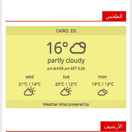
الطقس
CAIRO, EG
16°
partly cloudy
4:56 pm EET
6:26 am
wed
tue
mon
21
°C
/ 14
°C
20
°C
/ 12
°C
19
°C
/ 13
°C
Weather Atlas
powered by
الأرشيف