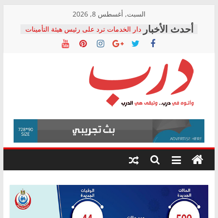
Skip
السبت, أغسطس 8, 2026
to
دار الخدمات ترد على رئيس هيئة التأمينات
content
بعد مؤتمره الصحفي: إنكار الأزمة لا ينهي
معاناة أصحاب المعاشات.. ونطالب بكشف
الشركة المنفذة
فرحات سليمان يكتب: القطاع الصحي إلى
أين؟
حزب التحالف الشعبي يطلق لجنة “الحق
درب
في الصحة” بالإسكندرية لرصد الانتهاكات
ودعم المرضى
صور .. اعتماد الرسومات النهائية للقرار
وأتوه
الوزاري لمدينة الصحفيين.. وانتهاء أعمال
في
إنشاء المبنى الإداري
درب..
المجلس القومي لحقوق الإنسان يعلن
وتبقى
متابعة قضية الدكتور محمد زهران.. ويؤكد:
هي
قرينة البراءة وضمانات المحاكمة العادلة
حق أصيل
الدرب