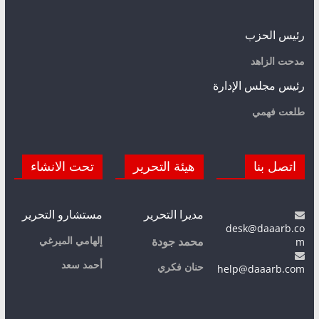
رئيس الحزب
مدحت الزاهد
رئيس مجلس الإدارة
طلعت فهمي
اتصل بنا
هيئة التحرير
تحت الانشاء
مديرا التحرير
مستشارو التحرير
desk@daaarb.co
m
إلهامي الميرغي
محمد جودة
أحمد سعد
حنان فكري
help@daaarb.com