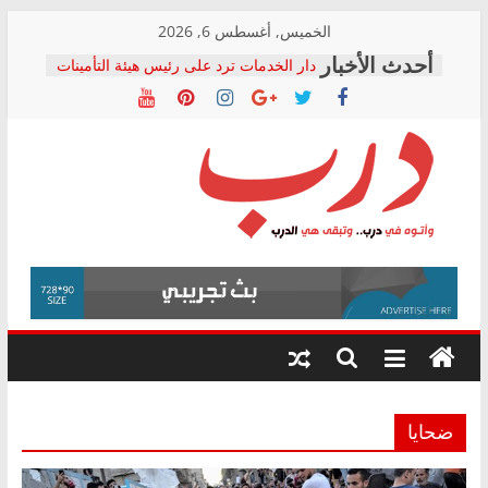
Skip
الخميس, أغسطس 6, 2026
to
دار الخدمات ترد على رئيس هيئة التأمينات
content
بعد مؤتمره الصحفي: إنكار الأزمة لا ينهي
معاناة أصحاب المعاشات.. ونطالب بكشف
الشركة المنفذة
فرحات سليمان يكتب: القطاع الصحي إلى
أين؟
حزب التحالف الشعبي يطلق لجنة “الحق
درب
في الصحة” بالإسكندرية لرصد الانتهاكات
ودعم المرضى
صور .. اعتماد الرسومات النهائية للقرار
وأتوه
الوزاري لمدينة الصحفيين.. وانتهاء أعمال
في
إنشاء المبنى الإداري
درب..
المجلس القومي لحقوق الإنسان يعلن
وتبقى
متابعة قضية الدكتور محمد زهران.. ويؤكد:
هي
قرينة البراءة وضمانات المحاكمة العادلة
حق أصيل
الدرب
ضحايا