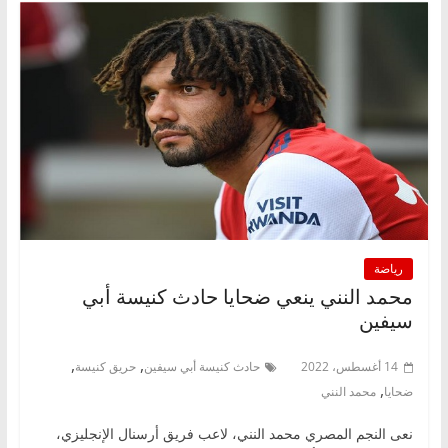
رياضة
محمد النني ينعي ضحايا حادث كنيسة أبي
سيفين
,
,
14 أغسطس، 2022
حادث كنيسة أبي سيفين
حريق كنيسة
,
ضحايا
محمد النني
نعى النجم المصري محمد النني، لاعب فريق أرسنال الإنجليزي،