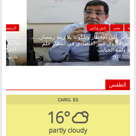
الرئيسية
مصر
ناس وناس
مقعد شاغر على الإفطار وبلكونة بلا زينة رمضان.. د.
عبدالخالق فاروق خبير اقتصادي في انتظار حلم
الحرية ولمة الحبايب
22 فبراير، 2026
الطقس
CAIRO, EG
16°
partly cloudy