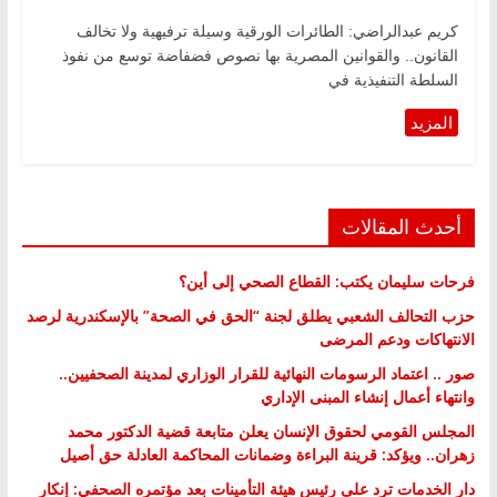
كريم عبدالراضي: الطائرات الورقية وسيلة ترفيهية ولا تخالف
القانون.. والقوانين المصرية بها نصوص فضفاضة توسع من نفوذ
السلطة التنفيذية في
أحدث المقالات
فرحات سليمان يكتب: القطاع الصحي إلى أين؟
حزب التحالف الشعبي يطلق لجنة “الحق في الصحة” بالإسكندرية لرصد
الانتهاكات ودعم المرضى
صور .. اعتماد الرسومات النهائية للقرار الوزاري لمدينة الصحفيين..
وانتهاء أعمال إنشاء المبنى الإداري
المجلس القومي لحقوق الإنسان يعلن متابعة قضية الدكتور محمد
زهران.. ويؤكد: قرينة البراءة وضمانات المحاكمة العادلة حق أصيل
دار الخدمات ترد على رئيس هيئة التأمينات بعد مؤتمره الصحفي: إنكار