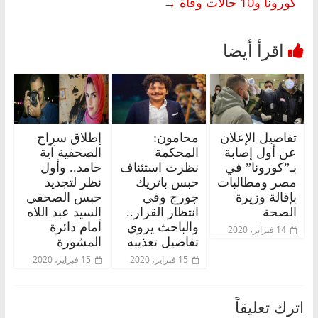
كورونا و10 حالات وفاة
→
تفاصيل الإعلان
محامون:
إطلاق سراح
عن أول إصابة
المحكمة
الصحفية آية
بـ”كورونا” في
نظرت استئناف
حامد.. وأول
مصر ومطالبات
حبس باتريك
نظر لتجديد
بإقالة وزيرة
جورج وفي
حبس الصحفي
الصحة
انتظار القرار..
السيد عبد اللاه
والباحث يروي
أمام دائرة
14 فبراير، 2020
تفاصيل تعذيبه
المشورة
15 فبراير، 2020
15 فبراير، 2020
اترك تعليقاً