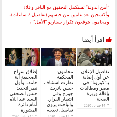
“أمن الدولة” تستكمل التحقيق مع الباقر وعلاء
وأكسجين بعد عامين من حبسهم (تفاصيل 7 ساعات)..
ومحامون يتوقعون تكرار سيناريو “الأمل”
→
تفاصيل الإعلان
محامون:
إطلاق سراح
عن أول إصابة
المحكمة
الصحفية آية
بـ”كورونا” في
نظرت استئناف
حامد.. وأول
مصر ومطالبات
حبس باتريك
نظر لتجديد
بإقالة وزيرة
جورج وفي
حبس الصحفي
الصحة
انتظار القرار..
السيد عبد اللاه
والباحث يروي
أمام دائرة
14 فبراير، 2020
تفاصيل تعذيبه
المشورة
15 فبراير، 2020
15 فبراير، 2020