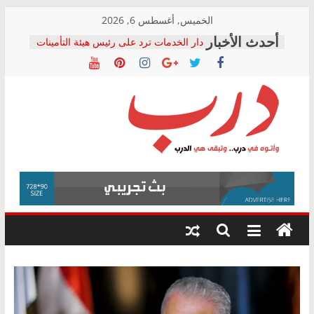
Skip
الخميس, أغسطس 6, 2026
to
دار الخدمات ترد على رئيس هيئة التأمينات
content
بعد مؤتمره الصحفي: إنكار الأزمة لا ينهي
معاناة أصحاب المعاشات.. ونطالب بكشف
الشركة المنفذة
فرحات سليمان يكتب: القطاع الصحي إلى
أين؟
حزب التحالف الشعبي يطلق لجنة “الحق
درب
في الصحة” بالإسكندرية لرصد الانتهاكات
ودعم المرضى
صور .. اعتماد الرسومات النهائية للقرار
وأتوه
الوزاري لمدينة الصحفيين.. وانتهاء أعمال
في
إنشاء المبنى الإداري
درب..
المجلس القومي لحقوق الإنسان يعلن
وتبقى
متابعة قضية الدكتور محمد زهران.. ويؤكد:
هي
قرينة البراءة وضمانات المحاكمة العادلة
حق أصيل
الدرب