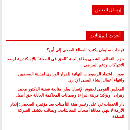
أحدث المقالات
فرحات سليمان يكتب: القطاع الصحي إلى أين؟
حزب التحالف الشعبي يطلق لجنة “الحق في الصحة” بالإسكندرية لرصد
الانتهاكات ودعم المرضى
صور .. اعتماد الرسومات النهائية للقرار الوزاري لمدينة الصحفيين..
وانتهاء أعمال إنشاء المبنى الإداري
المجلس القومي لحقوق الإنسان يعلن متابعة قضية الدكتور محمد
زهران.. ويؤكد: قرينة البراءة وضمانات المحاكمة العادلة حق أصيل
دار الخدمات ترد على رئيس هيئة التأمينات بعد مؤتمره الصحفي: إنكار
الأزمة لا ينهي معاناة أصحاب المعاشات.. ونطالب بكشف الشركة
المنفذة