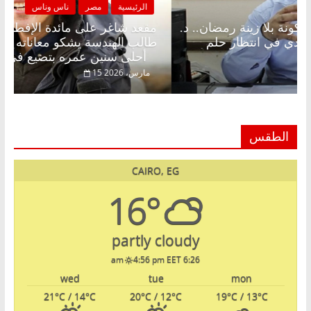
الرئيسية
مصر
ناس وناس
الرئي
مقعد شاغر على الإفطار وبلكونة بلا زينة رمضان.. د.
مقعد 
عبدالخالق فاروق خبير اقتصادي في انتظار حلم
طالب 
الحرية ولمة الحبايب
أحلى سنين عمره بتضيع في السجن
22 فبراير، 2026
15 مارس، 6
الطقس
CAIRO, EG
16°
partly cloudy
4:56 pm EET
6:26 am
wed
tue
mon
21
°C
/ 14
°C
20
°C
/ 12
°C
19
°C
/ 13
°C