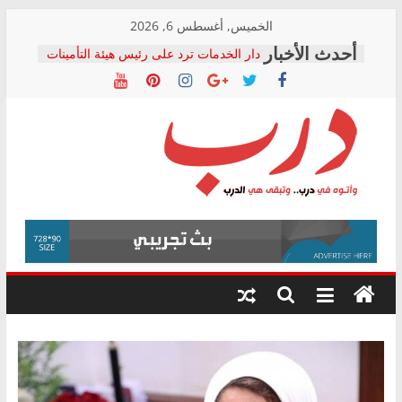
Skip
الخميس, أغسطس 6, 2026
to
دار الخدمات ترد على رئيس هيئة التأمينات
content
بعد مؤتمره الصحفي: إنكار الأزمة لا ينهي
معاناة أصحاب المعاشات.. ونطالب بكشف
الشركة المنفذة
فرحات سليمان يكتب: القطاع الصحي إلى
أين؟
حزب التحالف الشعبي يطلق لجنة “الحق
درب
في الصحة” بالإسكندرية لرصد الانتهاكات
ودعم المرضى
صور .. اعتماد الرسومات النهائية للقرار
وأتوه
الوزاري لمدينة الصحفيين.. وانتهاء أعمال
في
إنشاء المبنى الإداري
درب..
المجلس القومي لحقوق الإنسان يعلن
وتبقى
متابعة قضية الدكتور محمد زهران.. ويؤكد:
هي
قرينة البراءة وضمانات المحاكمة العادلة
حق أصيل
الدرب