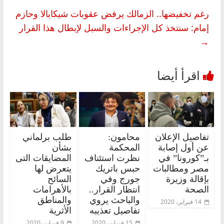
رغم تخفيضها.. الزمالك يرفض عقوبات شيكابالا وحازم
إمام: سنتخذ كل الإجراءات والسبل لإبطال هذا القرار
→
تفاصيل الإعلان
محامون:
طلب برلماني
عن أول إصابة
المحكمة
بشأن
بـ”كورونا” في
نظرت استئناف
المضايقات التى
مصر ومطالبات
حبس باتريك
يتعرض لها
بإقالة وزيرة
جورج وفي
السائح
الصحة
انتظار القرار..
بالأهرامات
والباحث يروي
والمناطق
14 فبراير، 2020
تفاصيل تعذيبه
الأثرية
15 فبراير، 2020
9 فبراير، 2020