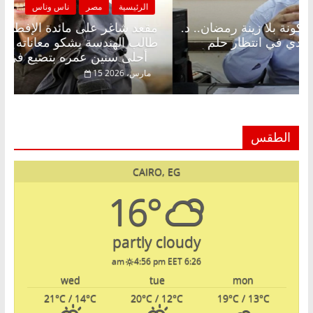
الرئيسية
مصر
ناس وناس
الرئ
مقعد شاغر على الإفطار وبلكونة بلا زينة رمضان.. د.
مقعد
عبدالخالق فاروق خبير اقتصادي في انتظار حلم
طالب 
الحرية ولمة الحبايب
أحلى سنين عمره بتضيع في السجن
22 فبراير، 2026
15 مارس،
الطقس
CAIRO, EG
16°
partly cloudy
4:56 pm EET
6:26 am
wed
tue
mon
21
°C
/ 14
°C
20
°C
/ 12
°C
19
°C
/ 13
°C