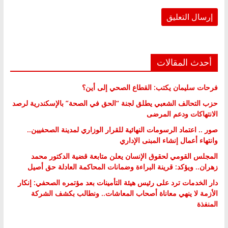
أحدث المقالات
فرحات سليمان يكتب: القطاع الصحي إلى أين؟
حزب التحالف الشعبي يطلق لجنة “الحق في الصحة” بالإسكندرية لرصد
الانتهاكات ودعم المرضى
صور .. اعتماد الرسومات النهائية للقرار الوزاري لمدينة الصحفيين..
وانتهاء أعمال إنشاء المبنى الإداري
المجلس القومي لحقوق الإنسان يعلن متابعة قضية الدكتور محمد
زهران.. ويؤكد: قرينة البراءة وضمانات المحاكمة العادلة حق أصيل
دار الخدمات ترد على رئيس هيئة التأمينات بعد مؤتمره الصحفي: إنكار
الأزمة لا ينهي معاناة أصحاب المعاشات.. ونطالب بكشف الشركة
المنفذة