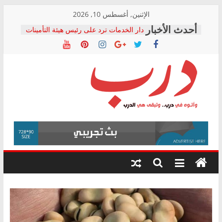
Skip
الإثنين, أغسطس 10, 2026
to
دار الخدمات ترد على رئيس هيئة التأمينات
content
بعد مؤتمره الصحفي: إنكار الأزمة لا ينهي
معاناة أصحاب المعاشات.. ونطالب بكشف
الشركة المنفذة
فرحات سليمان يكتب: القطاع الصحي إلى
أين؟
حزب التحالف الشعبي يطلق لجنة “الحق
درب
في الصحة” بالإسكندرية لرصد الانتهاكات
ودعم المرضى
صور .. اعتماد الرسومات النهائية للقرار
وأتوه
الوزاري لمدينة الصحفيين.. وانتهاء أعمال
في
إنشاء المبنى الإداري
درب..
المجلس القومي لحقوق الإنسان يعلن
وتبقى
متابعة قضية الدكتور محمد زهران.. ويؤكد:
هي
قرينة البراءة وضمانات المحاكمة العادلة
حق أصيل
الدرب