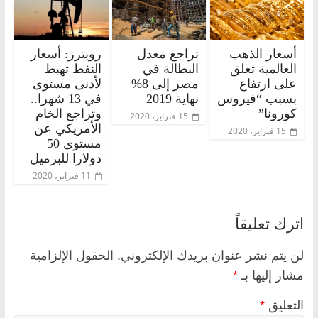
أسعار الذهب
تراجع معدل
رويترز: أسعار
العالمية تغلق
البطالة في
النفط تهبط
على ارتفاع
مصر إلى 8%
لأدنى مستوى
بسبب “فيروس
نهاية 2019
في 13 شهرا..
كورونا”
وتراجع الخام
15 فبراير، 2020
الأمريكي عن
15 فبراير، 2020
مستوى 50
دولارا للبرميل
11 فبراير، 2020
اترك تعليقاً
لن يتم نشر عنوان بريدك الإلكتروني.
الحقول الإلزامية
مشار إليها بـ
*
التعليق
*