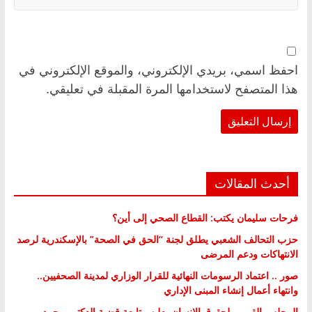
احفظ اسمي، بريدي الإلكتروني، والموقع الإلكتروني في
هذا المتصفح لاستخدامها المرة المقبلة في تعليقي.
أحدث المقالات
فرحات سليمان يكتب: القطاع الصحي إلى أين؟
حزب التحالف الشعبي يطلق لجنة “الحق في الصحة” بالإسكندرية لرصد
الانتهاكات ودعم المرضى
صور .. اعتماد الرسومات النهائية للقرار الوزاري لمدينة الصحفيين..
وانتهاء أعمال إنشاء المبنى الإداري
المجلس القومي لحقوق الإنسان يعلن متابعة قضية الدكتور محمد