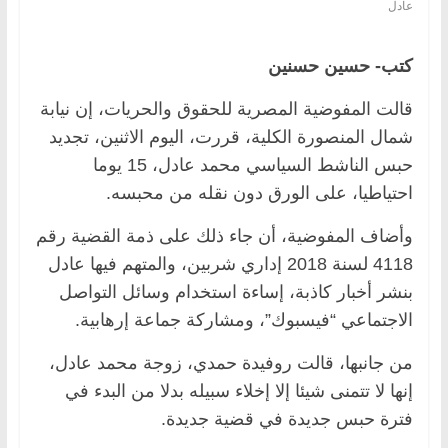
عادل
كتب- حسين حسنين
قالت المفوضية المصرية للحقوق والحريات، إن نيابة
شمال المنصورة الكلية، قررت، اليوم الاثنين، تجديد
حبس الناشط السياسي محمد عادل، 15 يوما
احتياطيا، على الورق دون نقله من محبسه.
وأضاف المفوضية، أن جاء ذلك على ذمة القضية رقم
4118 لسنة 2018 إداري شربين، والمتهم فيها عادل
بنشر أخبار كاذبة، إساءة استخدام وسائل التواصل
الاجتماعي “فيسبوك”، ومشاركة جماعة إرهابية.
من جانبها، قالت روفيدة حمدي، زوجة محمد عادل،
إنها لا تتمنى شيئا إلا إخلاء سبيله بدلا من البدء في
فترة حبس جديدة في قضية جديدة.