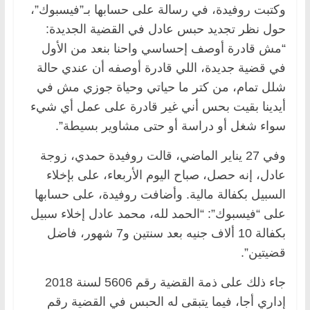
وكتبت روفيدة، في رسالة على حسابها بـ”فيسبوك”،
حول نظر تجديد حبس عادل في القضية الجديدة:
“مش قادرة أوصف إحساسي واحنا بنعد من الأول
في قضية جديدة، اللي قادرة أوصفه أن عندي حالة
شلل تمام، من كتر ما حياتي وحياة جوزي مش في
أيدينا بقيت بحس أني غير قادرة على عمل أي شيء
سواء شغل أو دراسة أو حتى مشاوير بسيطة”.
وفي 27 يناير الماضي، قالت روفيدة حمدي، زوجة
عادل، إنه حصل، صباح اليوم الأربعاء، على بإخلاء
السبيل بكفالة مالية. وأضافت روفيدة، على حسابها
على “فيسبوك”: “الحمد لله، محمد عادل إخلاء سبيل
بكفالة 10 ألاف جنيه بعد سنتين و7 شهور، فاضل
قضيتين”.
جاء ذلك على ذمة القضية رقم 5606 لسنة 2018
إداري أجا، فيما يتبقى له الحبس في القضية رقم