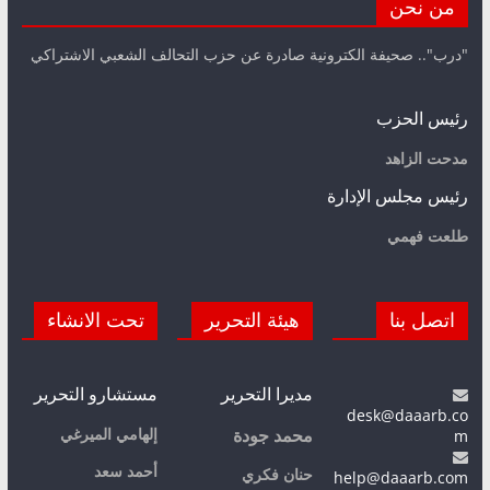
من نحن
"درب".. صحيفة الكترونية صادرة عن حزب التحالف الشعبي الاشتراكي
رئيس الحزب
مدحت الزاهد
رئيس مجلس الإدارة
طلعت فهمي
اتصل بنا
هيئة التحرير
تحت الانشاء
مديرا التحرير
مستشارو التحرير
desk@daaarb.co
m
إلهامي الميرغي
محمد جودة
أحمد سعد
حنان فكري
help@daaarb.com