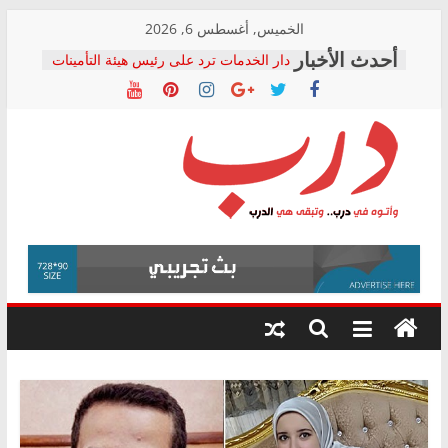
Skip
الخميس, أغسطس 6, 2026
to
دار الخدمات ترد على رئيس هيئة التأمينات
content
بعد مؤتمره الصحفي: إنكار الأزمة لا ينهي
معاناة أصحاب المعاشات.. ونطالب بكشف
الشركة المنفذة
فرحات سليمان يكتب: القطاع الصحي إلى
أين؟
حزب التحالف الشعبي يطلق لجنة “الحق
درب
في الصحة” بالإسكندرية لرصد الانتهاكات
ودعم المرضى
صور .. اعتماد الرسومات النهائية للقرار
وأتوه
الوزاري لمدينة الصحفيين.. وانتهاء أعمال
في
إنشاء المبنى الإداري
درب..
المجلس القومي لحقوق الإنسان يعلن
وتبقى
متابعة قضية الدكتور محمد زهران.. ويؤكد:
هي
قرينة البراءة وضمانات المحاكمة العادلة
حق أصيل
الدرب