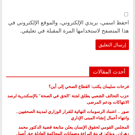
احفظ اسمي، بريدي الإلكتروني، والموقع الإلكتروني في
هذا المتصفح لاستخدامها المرة المقبلة في تعليقي.
أحدث المقالات
فرحات سليمان يكتب: القطاع الصحي إلى أين؟
حزب التحالف الشعبي يطلق لجنة “الحق في الصحة” بالإسكندرية لرصد
الانتهاكات ودعم المرضى
صور .. اعتماد الرسومات النهائية للقرار الوزاري لمدينة الصحفيين..
وانتهاء أعمال إنشاء المبنى الإداري
المجلس القومي لحقوق الإنسان يعلن متابعة قضية الدكتور محمد
زهران.. ويؤكد: قرينة البراءة وضمانات المحاكمة العادلة حق أصيل