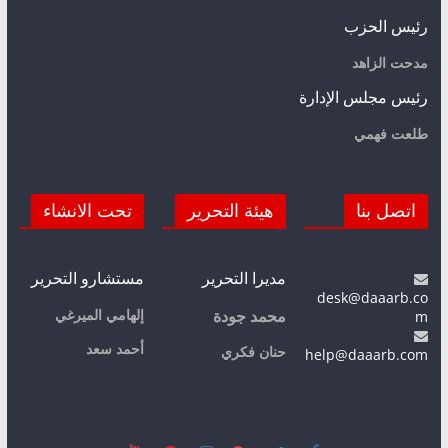
رئيس الحزب
مدحت الزاهد
رئيس مجلس الإدارة
طلعت فهمي
اتصل بنا
هيئة التحرير
تحت الانشاء
مديرا التحرير
مستشارو التحرير
desk@daaarb.co
m
إلهامي الميرغي
محمد جودة
أحمد سعد
حنان فكري
help@daaarb.com