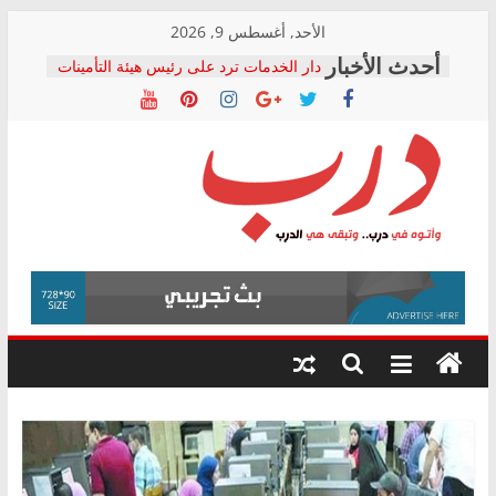
Skip
الأحد, أغسطس 9, 2026
to
دار الخدمات ترد على رئيس هيئة التأمينات
content
بعد مؤتمره الصحفي: إنكار الأزمة لا ينهي
معاناة أصحاب المعاشات.. ونطالب بكشف
الشركة المنفذة
فرحات سليمان يكتب: القطاع الصحي إلى
أين؟
حزب التحالف الشعبي يطلق لجنة “الحق
درب
في الصحة” بالإسكندرية لرصد الانتهاكات
ودعم المرضى
صور .. اعتماد الرسومات النهائية للقرار
وأتوه
الوزاري لمدينة الصحفيين.. وانتهاء أعمال
في
إنشاء المبنى الإداري
درب..
المجلس القومي لحقوق الإنسان يعلن
وتبقى
متابعة قضية الدكتور محمد زهران.. ويؤكد:
هي
قرينة البراءة وضمانات المحاكمة العادلة
حق أصيل
الدرب