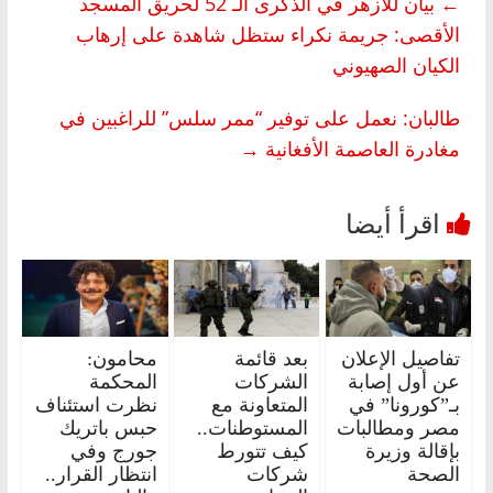
←
بيان للأزهر في الذكرى الـ 52 لحريق المسجد
الأقصى: جريمة نكراء ستظل شاهدة على إرهاب
الكيان الصهيوني
طالبان: نعمل على توفير “ممر سلس” للراغبين في
مغادرة العاصمة الأفغانية
→
تفاصيل الإعلان
بعد قائمة
محامون:
عن أول إصابة
الشركات
المحكمة
بـ”كورونا” في
المتعاونة مع
نظرت استئناف
مصر ومطالبات
المستوطنات..
حبس باتريك
بإقالة وزيرة
كيف تتورط
جورج وفي
الصحة
شركات
انتظار القرار..