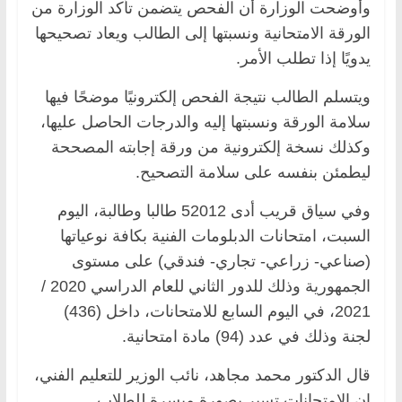
وأوضحت الوزارة أن الفحص يتضمن تأكد الوزارة من
الورقة الامتحانية ونسبتها إلى الطالب ويعاد تصحيحها
يدويًا إذا تطلب الأمر.
ويتسلم الطالب نتيجة الفحص إلكترونيًا موضحًا فيها
سلامة الورقة ونسبتها إليه والدرجات الحاصل عليها،
وكذلك نسخة إلكترونية من ورقة إجابته المصححة
ليطمئن بنفسه على سلامة التصحيح.
وفي سياق قريب أدى 52012 طالبا وطالبة، اليوم
السبت، امتحانات الدبلومات الفنية بكافة نوعياتها
(صناعي- زراعي- تجاري- فندقي) على مستوى
الجمهورية وذلك للدور الثاني للعام الدراسي 2020 /
2021، في اليوم السابع للامتحانات، داخل (436)
لجنة وذلك في عدد (94) مادة امتحانية.
قال الدكتور محمد مجاهد، نائب الوزير للتعليم الفني،
إن الامتحانات تسير بصورة ميسرة للطلاب