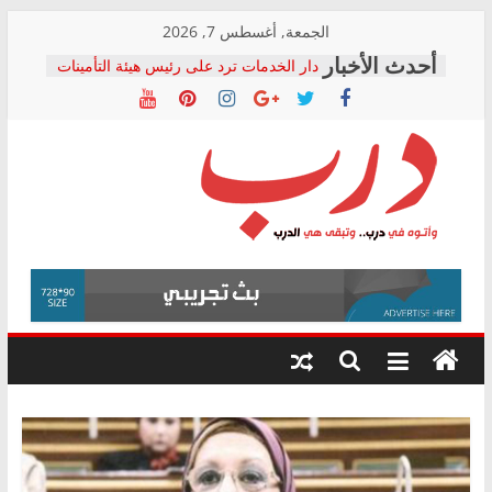
Skip
الجمعة, أغسطس 7, 2026
to
دار الخدمات ترد على رئيس هيئة التأمينات
content
بعد مؤتمره الصحفي: إنكار الأزمة لا ينهي
معاناة أصحاب المعاشات.. ونطالب بكشف
الشركة المنفذة
فرحات سليمان يكتب: القطاع الصحي إلى
أين؟
حزب التحالف الشعبي يطلق لجنة “الحق
درب
في الصحة” بالإسكندرية لرصد الانتهاكات
ودعم المرضى
صور .. اعتماد الرسومات النهائية للقرار
وأتوه
الوزاري لمدينة الصحفيين.. وانتهاء أعمال
في
إنشاء المبنى الإداري
درب..
المجلس القومي لحقوق الإنسان يعلن
وتبقى
متابعة قضية الدكتور محمد زهران.. ويؤكد:
هي
قرينة البراءة وضمانات المحاكمة العادلة
حق أصيل
الدرب