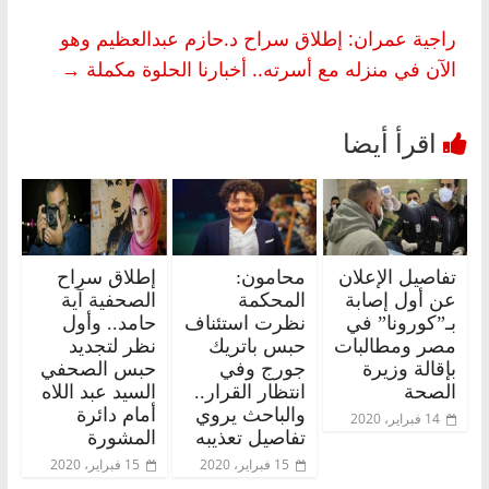
راجية عمران: إطلاق سراح د.حازم عبدالعظيم وهو
الآن في منزله مع أسرته.. أخبارنا الحلوة مكملة
→
تفاصيل الإعلان
محامون:
إطلاق سراح
عن أول إصابة
المحكمة
الصحفية آية
بـ”كورونا” في
نظرت استئناف
حامد.. وأول
مصر ومطالبات
حبس باتريك
نظر لتجديد
بإقالة وزيرة
جورج وفي
حبس الصحفي
الصحة
انتظار القرار..
السيد عبد اللاه
والباحث يروي
أمام دائرة
14 فبراير، 2020
تفاصيل تعذيبه
المشورة
15 فبراير، 2020
15 فبراير، 2020