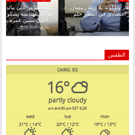
مقعد شاغر على الإفطار وبلكونة بلا زينة رمضان.. د.
مقع
عبدالخالق فاروق خبير اقتصادي في انتظار حلم
طال
الحرية ولمة الحبايب
أحلى سنين عمره بتضيع في السجن
22 فبراير، 2026
15 ما
الطقس
CAIRO, EG
16°
partly cloudy
4:56 pm EET
6:26 am
wed
tue
mon
21
°C
/ 14
°C
20
°C
/ 12
°C
19
°C
/ 13
°C