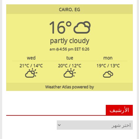
CAIRO, EG
16°
partly cloudy
4:56 pm EET
6:26 am
wed
tue
mon
21
°C
/ 14
°C
20
°C
/ 12
°C
19
°C
/ 13
°C
Weather Atlas
powered by
الأرشيف
الأرشيف