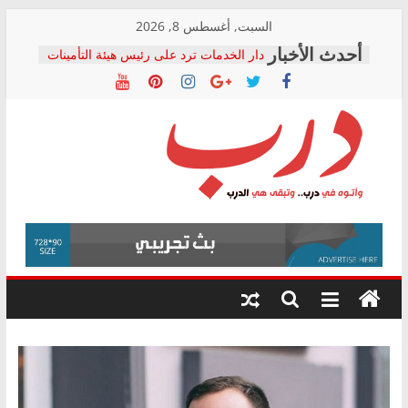
Skip
السبت, أغسطس 8, 2026
to
دار الخدمات ترد على رئيس هيئة التأمينات
content
بعد مؤتمره الصحفي: إنكار الأزمة لا ينهي
معاناة أصحاب المعاشات.. ونطالب بكشف
الشركة المنفذة
فرحات سليمان يكتب: القطاع الصحي إلى
أين؟
حزب التحالف الشعبي يطلق لجنة “الحق
درب
في الصحة” بالإسكندرية لرصد الانتهاكات
ودعم المرضى
صور .. اعتماد الرسومات النهائية للقرار
وأتوه
الوزاري لمدينة الصحفيين.. وانتهاء أعمال
في
إنشاء المبنى الإداري
درب..
المجلس القومي لحقوق الإنسان يعلن
وتبقى
متابعة قضية الدكتور محمد زهران.. ويؤكد:
هي
قرينة البراءة وضمانات المحاكمة العادلة
حق أصيل
الدرب