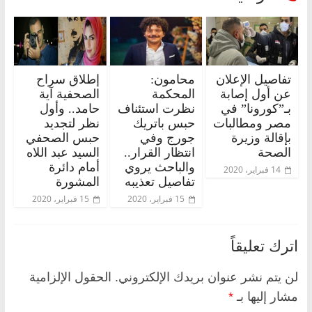
تفاصيل الإعلان
محامون:
إطلاق سراح
عن أول إصابة
المحكمة
الصحفية آية
بـ”كورونا” في
نظرت استئناف
حامد.. وأول
مصر ومطالبات
حبس باتريك
نظر لتجديد
بإقالة وزيرة
جورج وفي
حبس الصحفي
الصحة
انتظار القرار..
السيد عبد اللاه
والباحث يروي
أمام دائرة
14 فبراير، 2020
تفاصيل تعذيبه
المشورة
15 فبراير، 2020
15 فبراير، 2020
اترك تعليقاً
لن يتم نشر عنوان بريدك الإلكتروني.
الحقول الإلزامية
مشار إليها بـ
*