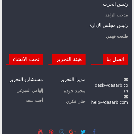
رئيس الحزب
مدحت الزاهد
رئيس مجلس الإدارة
طلعت فهمي
اتصل بنا
هيئة التحرير
تحت الانشاء
مديرا التحرير
مستشارو التحرير
desk@daaarb.co
m
إلهامي الميرغي
محمد جودة
أحمد سعد
حنان فكري
help@daaarb.com