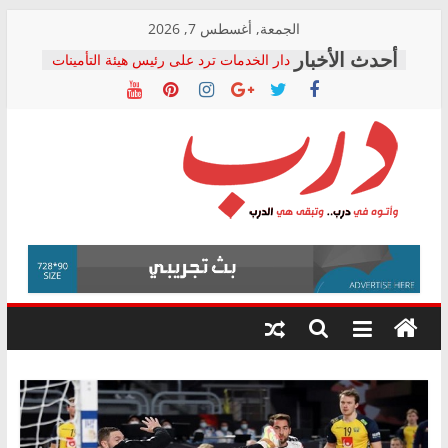
Skip
الجمعة, أغسطس 7, 2026
to
دار الخدمات ترد على رئيس هيئة التأمينات
content
بعد مؤتمره الصحفي: إنكار الأزمة لا ينهي
معاناة أصحاب المعاشات.. ونطالب بكشف
الشركة المنفذة
فرحات سليمان يكتب: القطاع الصحي إلى
أين؟
حزب التحالف الشعبي يطلق لجنة “الحق
درب
في الصحة” بالإسكندرية لرصد الانتهاكات
ودعم المرضى
صور .. اعتماد الرسومات النهائية للقرار
وأتوه
الوزاري لمدينة الصحفيين.. وانتهاء أعمال
في
إنشاء المبنى الإداري
درب..
المجلس القومي لحقوق الإنسان يعلن
وتبقى
متابعة قضية الدكتور محمد زهران.. ويؤكد:
هي
قرينة البراءة وضمانات المحاكمة العادلة
حق أصيل
الدرب