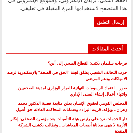
احفظ اسمي، بريدي الإلكتروني، والموقع الإلكتروني في
هذا المتصفح لاستخدامها المرة المقبلة في تعليقي.
أحدث المقالات
فرحات سليمان يكتب: القطاع الصحي إلى أين؟
حزب التحالف الشعبي يطلق لجنة “الحق في الصحة” بالإسكندرية لرصد
الانتهاكات ودعم المرضى
صور .. اعتماد الرسومات النهائية للقرار الوزاري لمدينة الصحفيين..
وانتهاء أعمال إنشاء المبنى الإداري
المجلس القومي لحقوق الإنسان يعلن متابعة قضية الدكتور محمد
زهران.. ويؤكد: قرينة البراءة وضمانات المحاكمة العادلة حق أصيل
دار الخدمات ترد على رئيس هيئة التأمينات بعد مؤتمره الصحفي: إنكار
الأزمة لا ينهي معاناة أصحاب المعاشات.. ونطالب بكشف الشركة
المنفذة