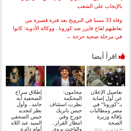
بالإيجاب على الشعب
وفاة 33 مسنا في النرويج بعد فترة قصيرة من
تعاطيهم لقاح فايزر ضد كورونا.. ووكالة الأدوية: كانوا
في مرحلة صحية حرجة
→
تفاصيل الإعلان
محامون:
إطلاق سراح
عن أول إصابة
المحكمة
الصحفية آية
بـ”كورونا” في
نظرت استئناف
حامد.. وأول
مصر ومطالبات
حبس باتريك
نظر لتجديد
بإقالة وزيرة
جورج وفي
حبس الصحفي
الصحة
انتظار القرار..
السيد عبد اللاه
والباحث يروي
أمام دائرة
14 فبراير، 2020