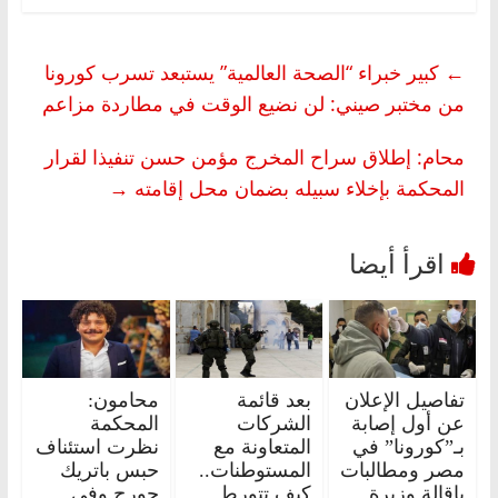
←
كبير خبراء “الصحة العالمية” يستبعد تسرب كورونا
من مختبر صيني: لن نضيع الوقت في مطاردة مزاعم
محام: إطلاق سراح المخرج مؤمن حسن تنفيذا لقرار
المحكمة بإخلاء سبيله بضمان محل إقامته
→
تفاصيل الإعلان
بعد قائمة
محامون:
عن أول إصابة
الشركات
المحكمة
بـ”كورونا” في
المتعاونة مع
نظرت استئناف
مصر ومطالبات
المستوطنات..
حبس باتريك
بإقالة وزيرة
كيف تتورط
جورج وفي