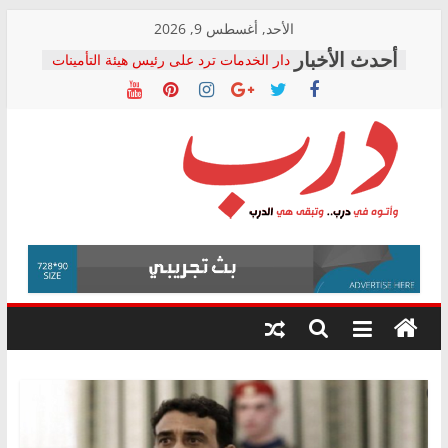
Skip
الأحد, أغسطس 9, 2026
to
دار الخدمات ترد على رئيس هيئة التأمينات
content
بعد مؤتمره الصحفي: إنكار الأزمة لا ينهي
معاناة أصحاب المعاشات.. ونطالب بكشف
الشركة المنفذة
فرحات سليمان يكتب: القطاع الصحي إلى
أين؟
حزب التحالف الشعبي يطلق لجنة “الحق
درب
في الصحة” بالإسكندرية لرصد الانتهاكات
ودعم المرضى
صور .. اعتماد الرسومات النهائية للقرار
وأتوه
الوزاري لمدينة الصحفيين.. وانتهاء أعمال
في
إنشاء المبنى الإداري
درب..
المجلس القومي لحقوق الإنسان يعلن
وتبقى
متابعة قضية الدكتور محمد زهران.. ويؤكد:
هي
قرينة البراءة وضمانات المحاكمة العادلة
حق أصيل
الدرب