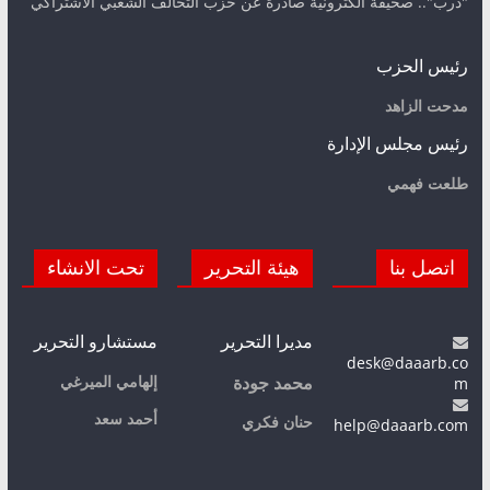
"درب".. صحيفة الكترونية صادرة عن حزب التحالف الشعبي الاشتراكي
رئيس الحزب
مدحت الزاهد
رئيس مجلس الإدارة
طلعت فهمي
اتصل بنا
هيئة التحرير
تحت الانشاء
مديرا التحرير
مستشارو التحرير
desk@daaarb.co
m
إلهامي الميرغي
محمد جودة
أحمد سعد
حنان فكري
help@daaarb.com