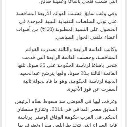
التي ضمت فتحي باشاغا وعقيلة صالح.
وفي وقت سابق فشلت القوائم الأربعة المتنافسة
على تولي السلطات التنفيذية الليبية الموحدة في
الحصول على النسبة المطلوبة (60%) من أصوات
أعضاء ملتقى الحوار السياسي.
وكانت القائمة الرابعة والثالثة تصدرت القوائم
المتنافسة، وحصلت القائمة الرابعة التي قدمت
فتحي باشاغا لرئاسة الحكومة على 25 صوتا، تلتها
القائمة الثالثة بـ20 صوتا، وفيها يترشح عبدالحميد
الدبيبة لرئاسة الحكومة، وهو ما قاد لجولة ثانية
أسفرت عن فوز الأخيرة.
وغرقت ليبيا في الفوضى منذ سقوط نظام الرئيس
السابق معمر القذافي في 2011، وتتنازع سلطتان
الحكم، في الغرب حكومة الوفاق الوطني برئاسة
فايز السراج التي تتخذ طرابلس مقرا وتعترف بها