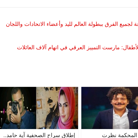
لصحة: مسحات كورونا كل 24 ساعة لجميع الفرق ببطولة العالم لليد وأعضاء الاتحادات واللجان
لأطفال: مارست التمييز العرقي في اتهام آلاف العائلات
المحكمة نظرت
إطلاق سراح الصحفية آية حامد..