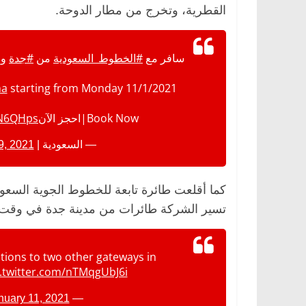
القطرية، وتخرج من مطار الدوحة.
سافر مع
#الخطوط_السعودية
من
#جدة
و
ha
starting from Monday 11/1/2021
Book Now|احجز الآن
5N6QHps
— السعودية | SAUDIA (@Saudi_Airlines)
9, 2021
كما أقلعت طائرة تابعة للخطوط الجوية السعود
تسير الشركة طائرات من مدينة جدة في وقت 
tions to two other gateways in
c.twitter.com/nTMqgUbJ6i
nuary 11, 2021
— Qatar Airways (@qatarairways)