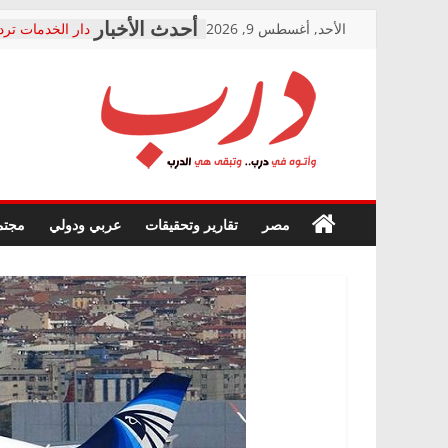
Skip
الأحد, أغسطس 9, 2026
دار الخدمات ترد
to
بعد مؤتمره الصحف
معاناة أصحاب ا
content
الشركة المنفذة
فرحات سليمان ي
درب
أين؟
حزب التحالف ال
في الصحة” بالإس
وأتوه
ودعم المرضى
صور .. اعتماد ال
في
مصر
تقارير وتحقيقات
عربي ودولي
مجتم
الوزاري لمدينة ا
درب..
إنشاء المبنى الإ
وتبقى
المجلس القومي 
هي
متابعة قضية الد
الدرب
قرينة البراءة وض
حق أصيل