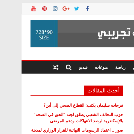
رياضة
منوعات
فيديو
أحدث المقالات
فرحات سليمان يكتب: القطاع الصحي إلى أين؟
حزب التحالف الشعبي يطلق لجنة “الحق في الصحة”
بالإسكندرية لرصد الانتهاكات ودعم المرضى
صور .. اعتماد الرسومات النهائية للقرار الوزاري لمدينة