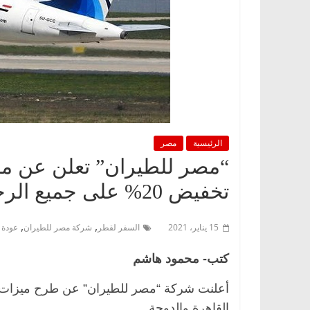
الرئيسية
مصر
“مصر للطيران” تعلن عن مم
تخفيض 20% على جميع الرحلات
,
,
15 يناير، 2021
السفر لقطر
شركة مصر للطيران
عودة 
كتب- محمود هاشم
أعلنت شركة “مصر للطيران” عن طرح ميزات ل
القاهرة والدوحة.