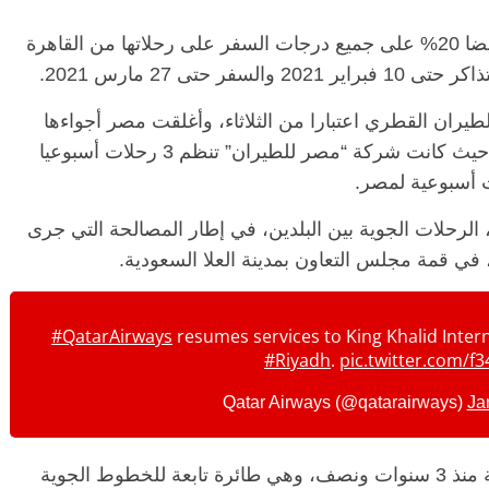
وأكد بيان الشركة، اليوم الجمعة، أن هناك تخفيضا 20% على جميع درجات السفر على رحلاتها من القاهرة
تى 27 مارس 2021.
الرئيسية
مصر
ناس وناس
ناس وناس
مقعد شاغر على مائدة الإفطار.. يحي
لطيران القطري اعتبارا من الثلاثاء، وأغلقت مصر أجواءها
 د. نور فرحات فقيه
حسين عبدالهادي فارس مقاومة
أمام الطائرات القطرية في 6 يونيو عام 2017 حيث كانت شركة “مصر للطيران” تنظم 3 رحلات أسبوعيا
ضايا الوطن وانحاز
الخصخصة الذي دافع عن المال العام
(بروفايل)
21 فبراير، 2026
 قطر، في 11 يناير الحالي، الرحلات الجوية بين البلدين، في إطار المصالحة التي جرى
، في قمة مجلس التعاون بمدينة العلا السعودية.
#QatarAirways
resumes services to King Khalid Interna
#Riyadh
.
pic.twitter.com/f
Ja
وأقلعت أول طائرة تجارية بين قطر والسعودية منذ 3 سنوات ونصف، وهي طائرة تابعة للخطوط الجوية