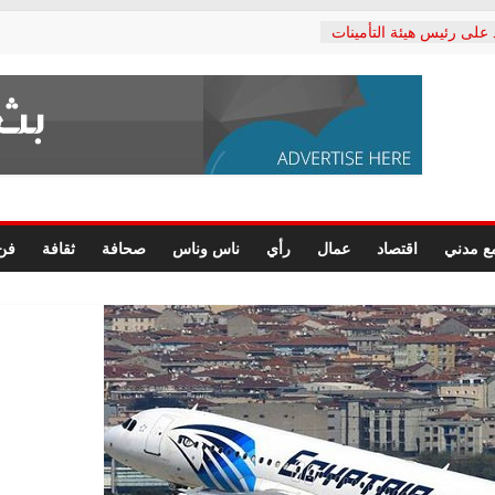
 على رئيس هيئة التأمينات
ي: إنكار الأزمة لا ينهي
لمعاشات.. ونطالب بكشف
كتب: القطاع الصحي إلى
شعبي يطلق لجنة “الحق
كندرية لرصد الانتهاكات
رسومات النهائية للقرار
ع مدني
اقتصاد
عمال
رأي
ناس وناس
صحافة
ثقافة
فن
لصحفيين.. وانتهاء أعمال
داري
لحقوق الإنسان يعلن
كتور محمد زهران.. ويؤكد:
مانات المحاكمة العادلة