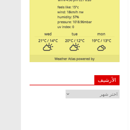
feels like: 15
°c
wind: 18
km/h
nw
humidity: 57
%
pressure: 1018.96
mbar
uv index: 0
wed
tue
mon
21
°C
/ 14
°C
20
°C
/ 12
°C
19
°C
/ 13
°C
Weather Atlas
powered by
الأرشيف
الأرشيف