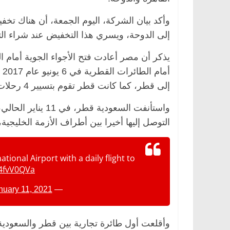
إلى الدوحة، ويسري هذا التخفيض عند شراء التذاكر حتى 10 فبراير 2021 والسفر ح
الرئيسية
مصر
ناس وناس
الرئيسية
مصر
يذكر أن مصر أعادت فتح الأجواء الجوية أمام ا
د. عبدالخالق فاروق.. خبير اقتصادي
في ذكرى رحيله..
يحتفل بذكرى ميلاده وحيداً على أبواب
قانوني دافع عن ق
إلى قطر، كما كانت قطر تقوم بتسيير 4 رحلات أسبوعية لمصر.
السبعين (بروفايل)
للحرية (بروفايل)
26 يناير، 2026
26 يناير، 2026
واستأنفت السعودية
التوصل إليها أخيرا بين أطراف الأزمة الخليجية
tional Airport with a daily flight to
34fvV0QVa
nuary 11, 2021
— Qatar Airways (@qatarairways)