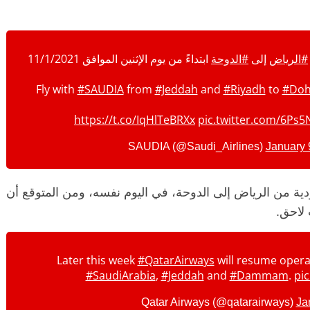
#الرياض
إلى
#الدوحة
ابتداءً من يوم الإثنين الموافق 11/1/2021
Fly with
#SAUDIA
from
#Jeddah
and
#Riyadh
to
#Do
https://t.co/IqHlTeBRXx
pic.twitter.com/6Ps
January 
ية من الرياض إلى الدوحة، في اليوم نفسه، ومن المتوقع أن
لاحق.
Later this week
#QatarAirways
will resume opera
#SaudiArabia
,
#Jeddah
and
#Dammam
.
pi
Ja