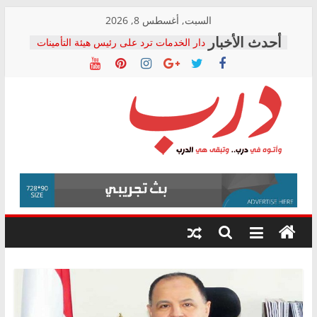
Skip
السبت, أغسطس 8, 2026
to
دار الخدمات ترد على رئيس هيئة التأمينات
content
بعد مؤتمره الصحفي: إنكار الأزمة لا ينهي
معاناة أصحاب المعاشات.. ونطالب بكشف
الشركة المنفذة
فرحات سليمان يكتب: القطاع الصحي إلى
أين؟
حزب التحالف الشعبي يطلق لجنة “الحق
درب
في الصحة” بالإسكندرية لرصد الانتهاكات
ودعم المرضى
صور .. اعتماد الرسومات النهائية للقرار
وأتوه
الوزاري لمدينة الصحفيين.. وانتهاء أعمال
في
إنشاء المبنى الإداري
درب..
المجلس القومي لحقوق الإنسان يعلن
وتبقى
متابعة قضية الدكتور محمد زهران.. ويؤكد:
هي
قرينة البراءة وضمانات المحاكمة العادلة
حق أصيل
الدرب