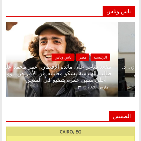
ناس وناس
مصر
ناس وناس
الرئيسية
مصر
على الإفطار وبلكونة بلا زينة رمضان.. د.
مقعد شاغر على 
 فاروق خبير اقتصادي في انتظار حلم
طالب الهندسة يش
أحلى سنين عمره بتضيع في السجن
15 مارس، 2026
الطقس
CAIRO, EG