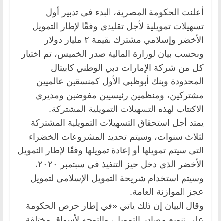
أعلنت الحكومة المصرية، البدء فى تدبير أول
تسهيلات تمويلية لأجل تقليدى وفقًا لإطار التمويل
الأخضر وإسلامي مشترك بقيمة ٢ مليار دولار
وبحسب بيان لوزارة المالية صدر الخميس، تم اختيار
كل من شركة الإمارات دبي الوطني كابيتال
المحدودة وبنك أبوظبي الأول كمنسقين عالميين
مشتركين، ومنظمين رئيسيين مفوضين ومديري
الاكتتاب لهذه التسهيلات التمويلية المشتركة.
يمتد أجل استحقاق التسهيلات التمويلية المشتركة
لثلاث سنوات، وسيتم تحديد المشروعات الخضراء
التى سيتم تمويلها أو إعادة تمويلها وفقًا لإطار التمويل
الأخضر الذى دخل حيز التنفيذ في سبتمبر ٢٠٢٠،
وسيتم استخدام شريحة التمويل الإسلامي لتمويل
عجز الموازنة العامة.
وقال البيان إن ذلك ياتي «في إطار حرص الحكومة
على تنويع مصادر التمويل، والتوجه لأسواق مختلفة