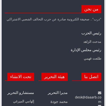
من نحن
"درب".. صحيفة الكترونية صادرة عن حزب التحالف الشعبي الاشتراكي
رئيس الحزب
مدحت الزاهد
رئيس مجلس الإدارة
طلعت فهمي
اتصل بنا
هيئة التحرير
تحت الانشاء
مديرا التحرير
مستشارو التحرير
desk@daaarb.co
m
إلهامي الميرغي
محمد جودة