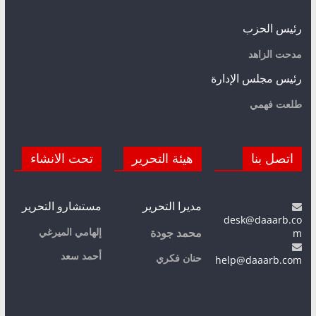
رئيس الحزب
مدحت الزاهد
رئيس مجلس الإدارة
طلعت فهمي
اتصل بنا
هيئة التحرير
تحت الانشاء
مديرا التحرير
مستشارو التحرير
desk@daaarb.co
m
إلهامي الميرغي
محمد جودة
أحمد سعد
حنان فكري
help@daaarb.com