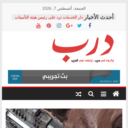
Skip
الجمعة, أغسطس 7, 2026
to
دار الخدمات ترد على رئيس هيئة التأمينات
content
بعد مؤتمره الصحفي: إنكار الأزمة لا ينهي
معاناة أصحاب المعاشات.. ونطالب بكشف
الشركة المنفذة
فرحات سليمان يكتب: القطاع الصحي إلى
أين؟
حزب التحالف الشعبي يطلق لجنة “الحق
درب
في الصحة” بالإسكندرية لرصد الانتهاكات
ودعم المرضى
صور .. اعتماد الرسومات النهائية للقرار
وأتوه
الوزاري لمدينة الصحفيين.. وانتهاء أعمال
في
إنشاء المبنى الإداري
درب..
المجلس القومي لحقوق الإنسان يعلن
وتبقى
متابعة قضية الدكتور محمد زهران.. ويؤكد:
هي
قرينة البراءة وضمانات المحاكمة العادلة
حق أصيل
الدرب