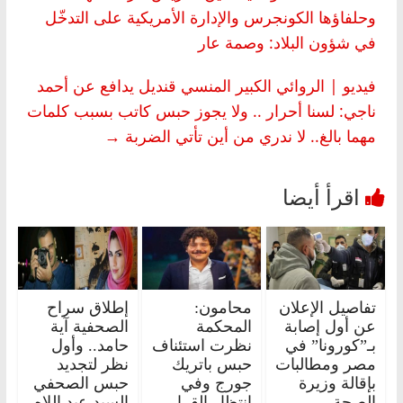
وحلفاؤها الكونجرس والإدارة الأمريكية على ‏التدخّل
في شؤون البلاد: وصمة عار ‏
فيديو | الروائي الكبير المنسي قنديل يدافع عن أحمد
ناجي: لسنا أحرار .. ولا يجوز حبس كاتب بسبب كلمات
مهما بالغ.. لا ندري من أين تأتي الضربة
→
تفاصيل الإعلان
محامون:
إطلاق سراح
عن أول إصابة
المحكمة
الصحفية آية
بـ”كورونا” في
نظرت استئناف
حامد.. وأول
مصر ومطالبات
حبس باتريك
نظر لتجديد
بإقالة وزيرة
جورج وفي
حبس الصحفي
الصحة
انتظار القرار..
السيد عبد اللاه