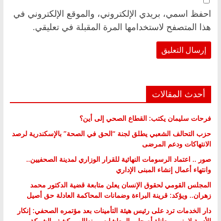
احفظ اسمي، بريدي الإلكتروني، والموقع الإلكتروني في
هذا المتصفح لاستخدامها المرة المقبلة في تعليقي.
أحدث المقالات
فرحات سليمان يكتب: القطاع الصحي إلى أين؟
حزب التحالف الشعبي يطلق لجنة “الحق في الصحة” بالإسكندرية لرصد
الانتهاكات ودعم المرضى
صور .. اعتماد الرسومات النهائية للقرار الوزاري لمدينة الصحفيين..
وانتهاء أعمال إنشاء المبنى الإداري
المجلس القومي لحقوق الإنسان يعلن متابعة قضية الدكتور محمد
زهران.. ويؤكد: قرينة البراءة وضمانات المحاكمة العادلة حق أصيل
دار الخدمات ترد على رئيس هيئة التأمينات بعد مؤتمره الصحفي: إنكار
الأزمة لا ينهي معاناة أصحاب المعاشات.. ونطالب بكشف الشركة