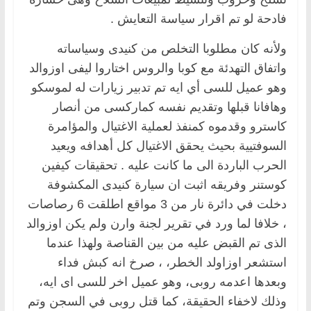
فادحة لو تم اقرار سياسة التعايش .
ولأنه كان مطلوبا التخلص من كنيدى وسياساته
واتفاق التهدئة مع كوبا والروس اختاروا ليفى اوزوالد
وهو عميل للسى أي ايه تم تدبير زيارات له لموسكو
وهافانا قبلها وتقديم نفسه كماركسى من أنصار
كاسترو وقدموه كمنفذ لعملية الاغتيال والمؤامرة
السوفتيية بحيث يحقق الاغتيال كل أهدافه ويعيد
الحرب الباردة الى ما كانت عليه . تحقيقات كيفين
كوستنر وفريقه اثبت ان سيارة كنيدى المكشوفة
دخلت في دائرة نار من 3 مواقع اطلقت 6 رصاصات
، خلافا لما ورد في تقرير لجنة وارن ولم يكن اوزوالد
الذى تم القبض عليه من بين القناصة ولهذا عندما
استشعر اوزاولد الخطر، ، صرخ انه كبش فداء
وبعدها اعدمه روبى، وهو عميل اخر للسى اى ايه،
وذلك لاخفاء الحقيقة، كما قتل روبى في السجن وتم