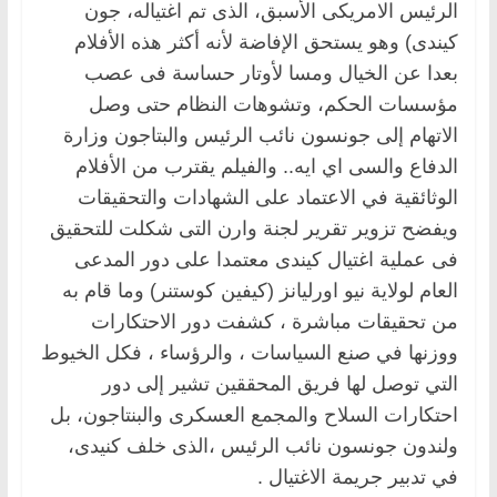
الرئيس الامريكى الأسبق، الذى تم اغتياله، جون
كيندى) وهو يستحق الإفاضة لأنه أكثر هذه الأفلام
بعدا عن الخيال ومسا لأوتار حساسة فى عصب
مؤسسات الحكم، وتشوهات النظام حتى وصل
الاتهام إلى جونسون نائب الرئيس والبتاجون وزارة
الدفاع والسى اي ايه.. والفيلم يقترب من الأفلام
الوثائقية في الاعتماد على الشهادات والتحقيقات
ويفضح تزوير تقرير لجنة وارن التى شكلت للتحقيق
فى عملية اغتيال كيندى معتمدا على دور المدعى
العام لولاية نيو اورليانز (كيفين كوستنر) وما قام به
من تحقيقات مباشرة ، كشفت دور الاحتكارات
ووزنها في صنع السياسات ، والرؤساء ، فكل الخيوط
التي توصل لها فريق المحققين تشير إلى دور
احتكارات السلاح والمجمع العسكرى والبنتاجون، بل
ولندون جونسون نائب الرئيس ،الذى خلف كنيدى،
في تدبير جريمة الاغتيال .