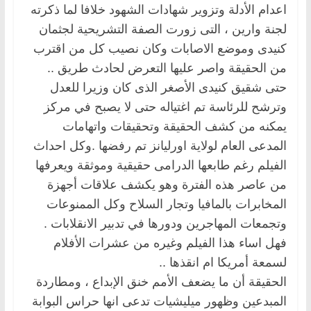
اعدام الأدلة وتزوير شهادات الشهود خلافا لما ذكرته
لجنة وارين ، التى زورت الصفة التشريحية لجثمان
كنيدى وموضع الاصابات وكان نصيب كل من اقترب
من الحقيقة واصر عليها التعرض لحادث طريق ..
حتى شقيق كنيدى الأصغر الذى كان وزيرا للعدل
وترشح للرئاسة تم اغتياله حتى لا يصبح في مركز
يمكنه من كشف الحقيقة وتحقيقات واتهامات
المدعى العام لولاية اورليانز تم رفضها .وكل احداث
الفيلم رغم طابعها الدرامى حقيقية وموثقة ويعرفها
من عاصر هذه الفترة وهو يكشف علاقات أجهزة
المخابرات بالمافيا وتجار السلاح وكل الممنوعات
وتجمعات المهاجرين ودورها في تدبير الانقلابات .
فهل اساء هذا الفيلم وغيره من عشرات الأفلام
لسمعة أمريكا ام انقذها ..
الحقيقة أن ما يضعف الأمم خنق الإبداع ، ومطاردة
المبدعين وظهور ميليشيات تدعى انها حراس البوابة