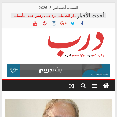
Skip
السبت, أغسطس 8, 2026
to
دار الخدمات ترد على رئيس هيئة التأمينات
content
بعد مؤتمره الصحفي: إنكار الأزمة لا ينهي
معاناة أصحاب المعاشات.. ونطالب بكشف
الشركة المنفذة
فرحات سليمان يكتب: القطاع الصحي إلى
أين؟
حزب التحالف الشعبي يطلق لجنة “الحق
درب
في الصحة” بالإسكندرية لرصد الانتهاكات
ودعم المرضى
صور .. اعتماد الرسومات النهائية للقرار
وأتوه
الوزاري لمدينة الصحفيين.. وانتهاء أعمال
في
إنشاء المبنى الإداري
درب..
المجلس القومي لحقوق الإنسان يعلن
وتبقى
متابعة قضية الدكتور محمد زهران.. ويؤكد:
هي
قرينة البراءة وضمانات المحاكمة العادلة
حق أصيل
الدرب