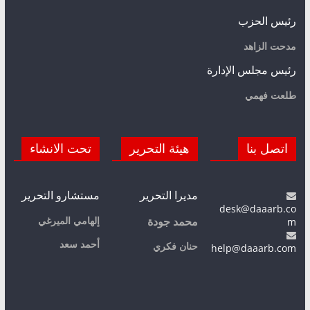
رئيس الحزب
مدحت الزاهد
رئيس مجلس الإدارة
طلعت فهمي
اتصل بنا
هيئة التحرير
تحت الانشاء
مديرا التحرير
مستشارو التحرير
desk@daaarb.co
m
إلهامي الميرغي
محمد جودة
أحمد سعد
حنان فكري
help@daaarb.com