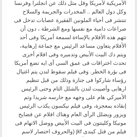
الأمريكية لأمريكا وقل مثل ذلك عن انجلترا وفرنسا
وكل دول العالم .. المخدرات والجريمة والسلاح
تنتشر فى أحياء الملونين الفقيرة عصابات تدخل فى
صراعات دامية مع نفسها ومع الشرطة ، دون أن
تتهم هذه الأفلام بالإساءة لسمعة أمريكا وفى أحد
الأفلام يتعاون مساعد الرئيس مع جماعة إرهابية،
ويتم دك البيت الأبيض وتدميره وفى افلام أخرى
تحدث اختراقات فى عمق السى أى ايه تضع أمريكا
فى بؤرة الخطر. وفى فيلم سقوط لندن يتم اغتيال
رؤساء شاركوا فى جنازة وذلك من قبل تنظيم
ارهابى وأصيبت لندن بالشلل التام وحتى الرئيس
الأميركي هام على وجهه مع حارسه شريدا وتم
إنقاذه بمعجزة، وفى فيلم نيكسون يكذب الرئيس
ويزور ويضلل الرأى العام وهناك افلام عن فضايح
مونيكا وكلينتون فى البيت الأبيض ووصل الاتهام فى
فيلم من قتل كيندى jkf (والحروف اختصار لاسم