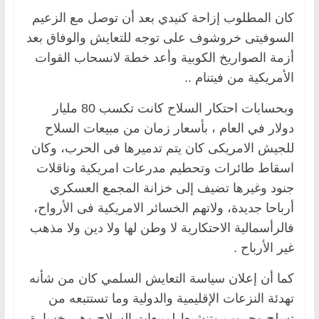
كان المطلوب إزاحة كنيدي بعد أن توصل مع الزعيم
السوفيتى خروشوف على توجه للتعايش والوفاق بعد
أزمة الصواريخ الكوبية وأعد خطة لانسحاب القوات
الأمريكية من فيتنام ..
وبحسابات احتكار السلاح كانت تكسب 80 مليار
دولار في العام ، بأسعار زمان من مبيعات السلاح
للجيش الامريكى كان يتم تدميرها فى الحرب، وكان
اسقاط طائرات وتحطيم مدرعات امريكية وناقلات
جنود وغيرها تضيف إلى خزانة المجمع العسكري
أرباحا جديدة، ولاتهم الخسائر الامريكية فى الأرواح،
فالرأسمالية الاحتكارية لا وطن لها ولا دين ولا مذهب
غير الأرباح .
كما أن إعلان سياسة التعايش السلمي كان من شأنه
تهدئة النزعات الإقليمية والدولية وما تستتبعه من
تسلح وحروب وتنشيط لمبيعات السلاح وهى خسارة