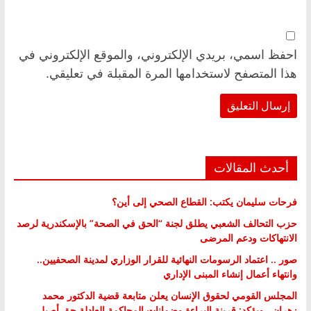
احفظ اسمي، بريدي الإلكتروني، والموقع الإلكتروني في
هذا المتصفح لاستخدامها المرة المقبلة في تعليقي.
أحدث المقالات
فرحات سليمان يكتب: القطاع الصحي إلى أين؟
حزب التحالف الشعبي يطلق لجنة “الحق في الصحة” بالإسكندرية لرصد
الانتهاكات ودعم المرضى
صور .. اعتماد الرسومات النهائية للقرار الوزاري لمدينة الصحفيين..
وانتهاء أعمال إنشاء المبنى الإداري
المجلس القومي لحقوق الإنسان يعلن متابعة قضية الدكتور محمد
زهران.. ويؤكد: قرينة البراءة وضمانات المحاكمة العادلة حق أصيل