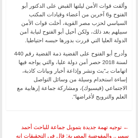
وألقت قوات الأمن ليلتها القبض على الدكتور أبو
الفتوح و6 آخرين من أعضاء وقيادات المكتب
السياسي لحزب مصر القوية، أخلت قوات الأمن
سبيلهم بعد ذلك، ولكن أحيل أبو الفتوح لنيابة أمن
الدولة العليا التي قررت بدورها حبسه احتياطيا.
وأدرج أبو الفتوح على القضية ذمة القضية رقم 440
لسنة 2018 حصر أمن دولة عليا، والتي يواجه فيها
اتهامات بـ”بث ونشر وإذاعة أخبار وبيانات كاذبة،
إساءة استخدام وسيلة من وسائل التواصل
الاجتماعي (فيسبوك)، ومشاركة جماعة إرهابية مع
العلم والترويج لأغراضها”.
←
توجيه تهمة جديدة بتمويل جماعة للباحث أحمد
سمير.. والمفوضية المصرية: قال في التحقيقات إنه