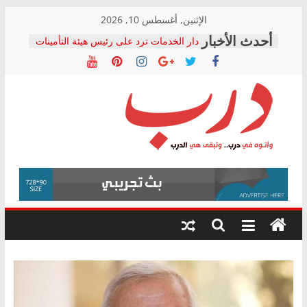
Skip
الإثنين, أغسطس 10, 2026
to
دار الخدمات ترد على رئيس هيئة التأمينات
content
بعد مؤتمره الصحفي: إنكار الأزمة لا ينهي
معاناة أصحاب المعاشات.. ونطالب بكشف
الشركة المنفذة
فرحات سليمان يكتب: القطاع الصحي إلى
أين؟
حزب التحالف الشعبي يطلق لجنة “الحق
درب
في الصحة” بالإسكندرية لرصد الانتهاكات
ودعم المرضى
صور .. اعتماد الرسومات النهائية للقرار
وأتوه
الوزاري لمدينة الصحفيين.. وانتهاء أعمال
في
إنشاء المبنى الإداري
درب..
المجلس القومي لحقوق الإنسان يعلن
وتبقى
متابعة قضية الدكتور محمد زهران.. ويؤكد:
هي
قرينة البراءة وضمانات المحاكمة العادلة
حق أصيل
الدرب