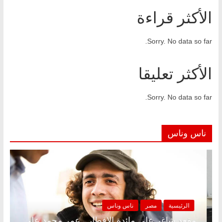
الأكثر قراءة
Sorry. No data so far.
الأكثر تعليقا
Sorry. No data so far.
ناس وناس
ناس وناس
الرئيسية
مصر
ناس و
إفطار وبلكونة بلا زينة رمضان.. د.
مقعد شاغر على مائدة