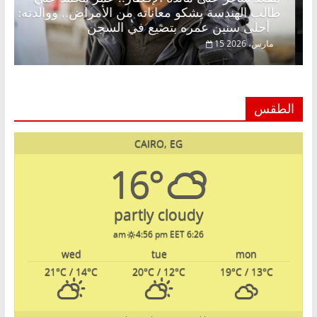
 خبير اقتصادي في انتظار حلم
طالب الهندسة يشكو مع
أحلى سنين عمره بتضيع في السجن
15 مارس، 2026
الطقس
CAIRO, EG
16°
partly cloudy
4:56 pm EET
6:26 am
wed
tue
mon
21
°C
/ 14
°C
20
°C
/ 12
°C
19
°C
/ 13
°C