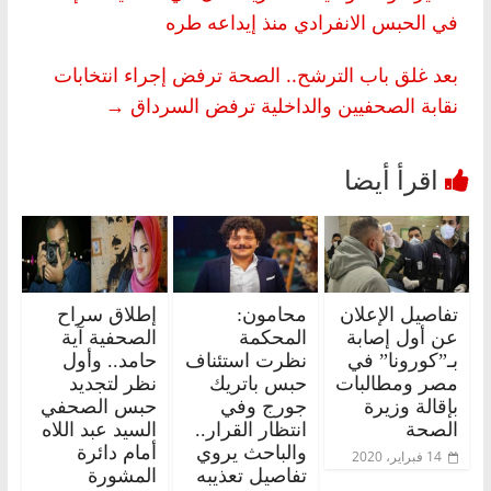
في الحبس الانفرادي منذ إيداعه طره
بعد غلق باب الترشح.. الصحة ترفض إجراء انتخابات
نقابة الصحفيين والداخلية ترفض السرداق
→
تفاصيل الإعلان
محامون:
إطلاق سراح
عن أول إصابة
المحكمة
الصحفية آية
بـ”كورونا” في
نظرت استئناف
حامد.. وأول
مصر ومطالبات
حبس باتريك
نظر لتجديد
بإقالة وزيرة
جورج وفي
حبس الصحفي
الصحة
انتظار القرار..
السيد عبد اللاه
والباحث يروي
أمام دائرة
14 فبراير، 2020
تفاصيل تعذيبه
المشورة