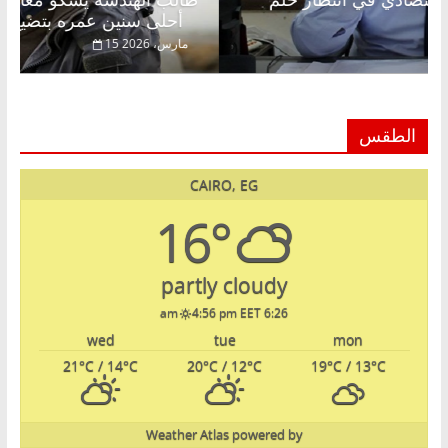
الحرية ولمة الحبايب
أحلى سنين عمره ب
22 فبراير، 2026
الطقس
CAIRO, EG
16°
partly cloudy
4:56 pm EET
6:26 am
wed
tue
mon
21
°C
/ 14
°C
20
°C
/ 12
°C
19
°C
/ 13
°C
Weather Atlas
powered by