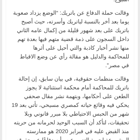
وقالت حملة الدفاع عن باتريك: “الوضع يزداد صعوبة
يوما بعد أخر بالنسبة لباتريك وأسرته، حيث أصبح
باتريك على بعد شهور قليلة من إكمال عامه الثاني
داخل السجون على ذمة قضية متهم فيها بعدة تهم
منها نشر أخبار كاذبة والتي أحيل على أثرها
للمحاكمة والدليل هو مقالة رأي عن وضع الاقباط
في مصر”.
وقالت منظمات حقوقية، في بيان سابق، إن إحالة
باتريك للمحاكمة أمام محكمة استثنائية لا يجوز
الطعن على أحكامها، وبتهمة نشر مقال صحفي
يحكي فيه وقائع حياته كمصري مسيحي، تأتي بعد 19
شهر من الحبس الاحتياطي بلا مبرر قانوني وبلا
تحقيقات، لتأكد أن السبب الوحيد لحرمانه من حريته
منذ القبض عليه في فبراير 2020 هو ممارسته
المشروعة لحرية التعبير عن رأيه دفاعًا عن حقوقه