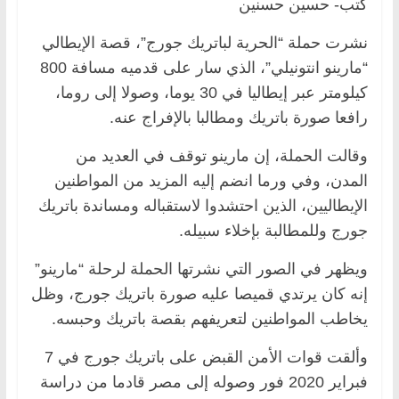
كتب- حسين حسنين
نشرت حملة “الحرية لباتريك جورج”، قصة الإيطالي
“مارينو انتونيلي”، الذي سار على قدميه مسافة 800
كيلومتر عبر إيطاليا في 30 يوما، وصولا إلى روما،
رافعا صورة باتريك ومطالبا بالإفراج عنه.
وقالت الحملة، إن مارينو توقف في العديد من
المدن، وفي ورما انضم إليه المزيد من المواطنين
الإيطاليين، الذين احتشدوا لاستقباله ومساندة باتريك
جورج وللمطالبة بإخلاء سبيله.
ويظهر في الصور التي نشرتها الحملة لرحلة “مارينو”
إنه كان يرتدي قميصا عليه صورة باتريك جورج، وظل
يخاطب المواطنين لتعريفهم بقصة باتريك وحبسه.
وألقت قوات الأمن القبض على باتريك جورج في 7
فبراير 2020 فور وصوله إلى مصر قادما من دراسة