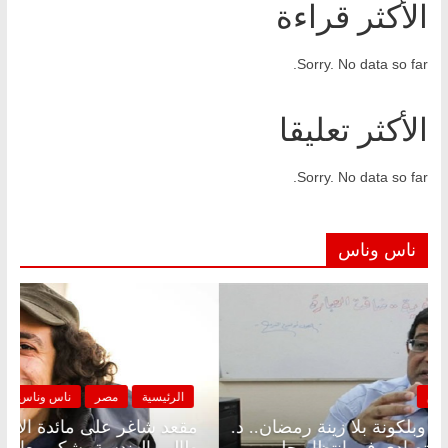
الأكثر قراءة
Sorry. No data so far.
الأكثر تعليقا
Sorry. No data so far.
ناس وناس
الرئيسية
مصر
ناس وناس
مقعد شاغر على الإفطار وبلكونة بلا زينة رمضان.. د.
م
عبدالخالق فاروق خبير اقتصادي في انتظار حلم
طا