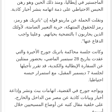
الماجستير في إيطاليا، ومنذ ذلك الحين وهو رهن
الحبس الاحتياطي على ذمة اتهامه بنشر أخبار كاذبة.
ونقلت الحملة عن مارينو قوله إن “باتريك هو رمز،
رمز للحقوق المنتهكة، حرية التعبير الصامتة، لأولئك
الذين يحاربون ا بالتضحية بحياتهم. وعلينا واجب
الدفاع عنها”.
وكانت جلسة محاكمة باتريك جورج الأخيرة والتي
عقدت بتاريخ 28 سبتمبر الماضي، بحضور ممثلين
عن السفارة الإيطالية والكندية، قد تقرر تأجيلها
لجلسة 7 ديسمبر المقبل، مع استمرار حبسه
احتياطيا.
ويواجه جورج في القضية، اتهامات ببث ونشر وإذاعة
أخبار وبيانات كاذبة عن مصر من الداخل والخارج،
على خلفية مقال كتبه عن أوضاع المسيحيين خلال
أسبوع.