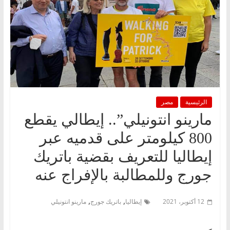
الرئيسية
مصر
مارينو انتونيلي”.. إيطالي يقطع
800 كيلومتر على قدميه عبر
إيطاليا للتعريف بقضية باتريك
جورج وللمطالبة بالإفراج عنه
,
,
12 أكتوبر، 2021
إيطاليا
باتريك جورج
مارينو انتونيلي