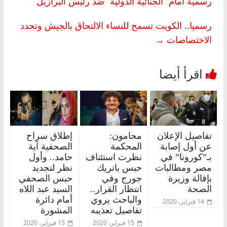
رسمية أمام “الجنائية الدولية” ضد رئيس البرازيل
رسميا.. الكويت تسمح للنساء الالتحاق بالجيش وتحدد
الاختصاصات
→
تفاصيل الإعلان
محامون:
إطلاق سراح
عن أول إصابة
المحكمة
الصحفية آية
بـ”كورونا” في
نظرت استئناف
حامد.. وأول
مصر ومطالبات
حبس باتريك
نظر لتجديد
بإقالة وزيرة
جورج وفي
حبس الصحفي
الصحة
انتظار القرار..
السيد عبد اللاه
والباحث يروي
أمام دائرة
14 فبراير، 2020
تفاصيل تعذيبه
المشورة
15 فبراير، 2020
15 فبراير، 2020