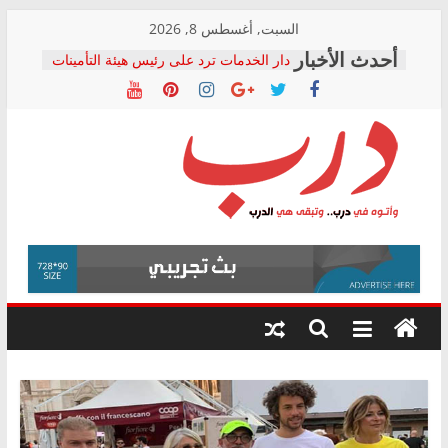
Skip
السبت, أغسطس 8, 2026
to
دار الخدمات ترد على رئيس هيئة التأمينات
content
بعد مؤتمره الصحفي: إنكار الأزمة لا ينهي
معاناة أصحاب المعاشات.. ونطالب بكشف
الشركة المنفذة
فرحات سليمان يكتب: القطاع الصحي إلى
أين؟
حزب التحالف الشعبي يطلق لجنة “الحق
درب
في الصحة” بالإسكندرية لرصد الانتهاكات
ودعم المرضى
صور .. اعتماد الرسومات النهائية للقرار
وأتوه
الوزاري لمدينة الصحفيين.. وانتهاء أعمال
في
إنشاء المبنى الإداري
درب..
المجلس القومي لحقوق الإنسان يعلن
وتبقى
متابعة قضية الدكتور محمد زهران.. ويؤكد:
هي
قرينة البراءة وضمانات المحاكمة العادلة
حق أصيل
الدرب