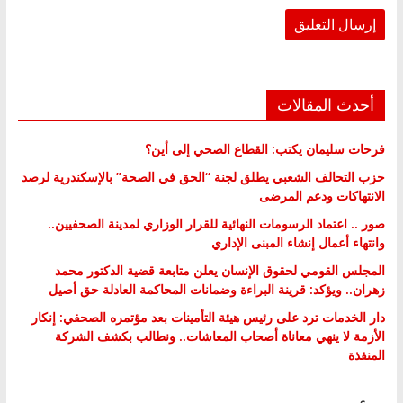
أحدث المقالات
فرحات سليمان يكتب: القطاع الصحي إلى أين؟
حزب التحالف الشعبي يطلق لجنة “الحق في الصحة” بالإسكندرية لرصد
الانتهاكات ودعم المرضى
صور .. اعتماد الرسومات النهائية للقرار الوزاري لمدينة الصحفيين..
وانتهاء أعمال إنشاء المبنى الإداري
المجلس القومي لحقوق الإنسان يعلن متابعة قضية الدكتور محمد
زهران.. ويؤكد: قرينة البراءة وضمانات المحاكمة العادلة حق أصيل
دار الخدمات ترد على رئيس هيئة التأمينات بعد مؤتمره الصحفي: إنكار
الأزمة لا ينهي معاناة أصحاب المعاشات.. ونطالب بكشف الشركة
المنفذة