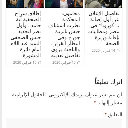
تفاصيل الإعلان
محامون:
إطلاق سراح
عن أول إصابة
المحكمة
الصحفية آية
بـ”كورونا” في
نظرت استئناف
حامد.. وأول
مصر ومطالبات
حبس باتريك
نظر لتجديد
بإقالة وزيرة
جورج وفي
حبس الصحفي
الصحة
انتظار القرار..
السيد عبد اللاه
والباحث يروي
أمام دائرة
14 فبراير، 2020
تفاصيل تعذيبه
المشورة
15 فبراير، 2020
15 فبراير، 2020
اترك تعليقاً
لن يتم نشر عنوان بريدك الإلكتروني.
الحقول الإلزامية
مشار إليها بـ
*
التعليق
*