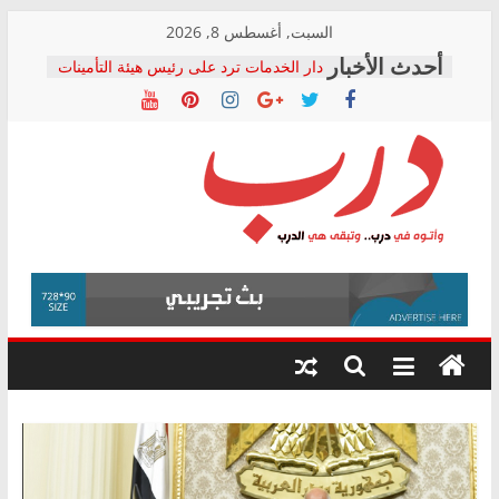
Skip
السبت, أغسطس 8, 2026
المجلس القومي لحقوق الإنسان يعلن
to
متابعة قضية الدكتور محمد زهران.. ويؤكد:
content
قرينة البراءة وضمانات المحاكمة العادلة
حق أصيل
دار الخدمات ترد على رئيس هيئة التأمينات
بعد مؤتمره الصحفي: إنكار الأزمة لا ينهي
معاناة أصحاب المعاشات.. ونطالب بكشف
الشركة المنفذة
درب
فرحات سليمان يكتب: القطاع الصحي إلى
أين؟
حزب التحالف الشعبي يطلق لجنة “الحق
وأتوه
في الصحة” بالإسكندرية لرصد الانتهاكات
في
ودعم المرضى
درب..
صور .. اعتماد الرسومات النهائية للقرار
وتبقى
الوزاري لمدينة الصحفيين.. وانتهاء أعمال
هي
إنشاء المبنى الإداري
الدرب