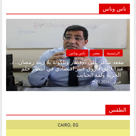
ناس وناس
الرئيسية
مصر
ناس وناس
مقعد شاغر على الإفطار وبلكونة بلا زينة رمضان.. د.
عبدالخالق فاروق خبير اقتصادي في انتظار حلم
الحرية ولمة الحبايب
22 فبراير، 2026
الطقس
CAIRO, EG