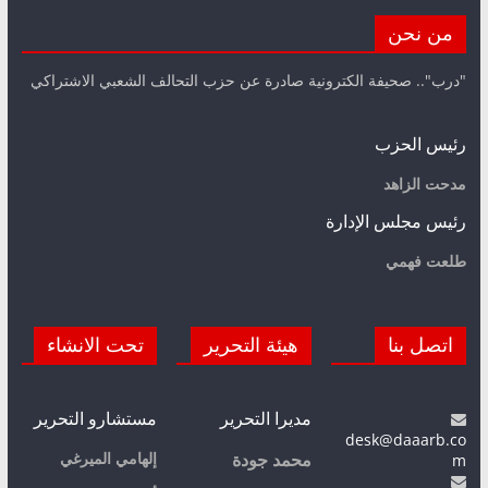
من نحن
"درب".. صحيفة الكترونية صادرة عن حزب التحالف الشعبي الاشتراكي
رئيس الحزب
مدحت الزاهد
رئيس مجلس الإدارة
طلعت فهمي
اتصل بنا
هيئة التحرير
تحت الانشاء
مديرا التحرير
مستشارو التحرير
desk@daaarb.co
m
إلهامي الميرغي
محمد جودة