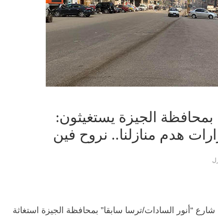
دات.. 250 أسرة بمحافظة الجيزة يستغيثون:
ت هدم منازلنا.. نروح فين
زل
شارع “أنور السادات/ترسا سابقا” بمحافظة الجيزة استغاثة