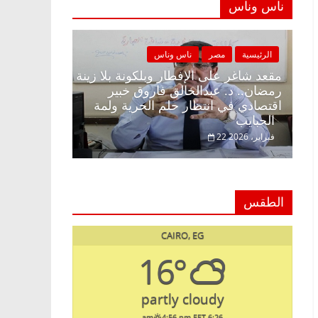
ناس وناس
ناس وناس
الرئيسية
مصر
ناس وناس
ئدة الإفطار.. يحيى
مقعد شاغر على الإفطار وبلكونة بلا 
 فارس مقاومة
رمضان.. د. عبدالخالق فاروق خبير
فع عن المال العام
اقتصادي في انتظار حلم الحرية ولمة
الحبايب
22 فبراير، 2026
الطقس
CAIRO, EG
16°
partly cloudy
4:56 pm EET
6:26 am