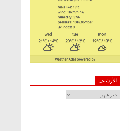
feels like: 15
°c
wind: 18
km/h
nw
humidity: 57
%
pressure: 1018.96
mbar
uv index: 0
wed
tue
mon
21
°C
/ 14
°C
20
°C
/ 12
°C
19
°C
/ 13
°C
Weather Atlas
powered by
الأرشيف
الأرشيف