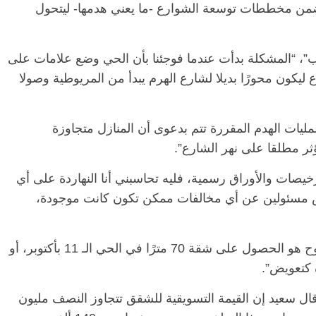
 ضمن مخططات توسعة الشوارع -ما يعني هدمها- ليتحول
الرئيسية
مصر
، “المشكلة بدأت عندما فوجئنا بأن الحي وضع علامات على
الرئيسية
مصر
ناس وناس
مقعد شاغر على ما
ليكون محورًا بديلا لشارع الهرم يبدأ من المريوطية وصولا
في ذكرى رحيله.. د. نور فرحات فقيه
حسين عبدالهادي
قانوني دافع عن قضايا الوطن وانحاز
الخصخصة الذي دا
للحرية (بروفايل)
(بروفايل)
ليات الهدم المقررة تتم بدعوى أن المنازل متجاوزة
26 يناير، 2026
21 فبراير، 2026
تي من 30 سنة، وكل الترخيصات والأوراق رسمية، فليه تحاسبني أنا النهاردة على أي
. أنا وأسرتي مش مسئولين عن أي مخالفات ممكن تكون كانت موجودة،
وعن التعويضات المطروحة قال سعيد “المطروح هو الحصول على شقة 70 مترًا في الحي الـ 11 بأكتوبر، أو
قال سعيد إن القيمة التسويقية للشقق تتجاوز النصف مليون