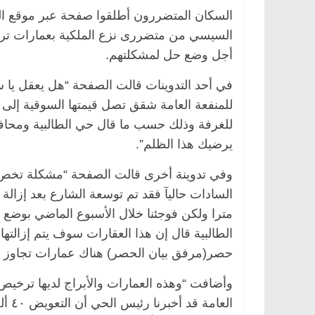
السكان المتضررون أطلقوا صفحة عبر موقع ال
السيسي من متضررى نزع الملكية بعمارات ترسا
أجل وضع حل لمشكلتهم.
في أحد التدوينات قالت الصفحة “هل يعقل يا س
يرضيك هذا الظلم”.
الطالبية قال إن هذا العقارات سوف يتم إزالت
حصر(مرفق بيان الحصر) هناك عمارات تجاوز ٣متر و٤متر و٥متر”.
العا