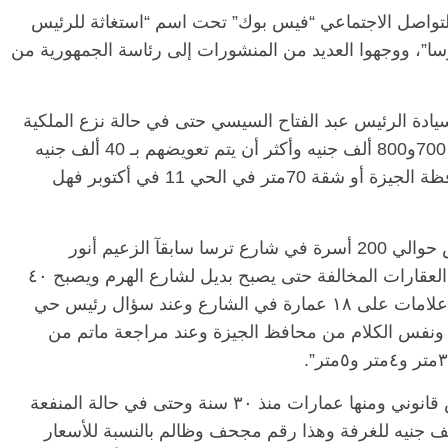
تواصل الاجتماعي “فيس بوك” تحت اسم “استغاثة للرئيس
”، ووجهوا العديد من المنشورات إلى رئاسة الجمهورية من
يادة الرئيس عبد الفتاح السيسي حتى في حالة نزع الملكية
للمنفعة العامة شقق تصل قيمتها السوقية إلى 700و800 ألف جنيه وأكثر أن يتم تعويضهم بـ 40 ألف جنيه
للغرفة وذلك حسب ما قال حي الطالبية ومحافظة الجيزة أو شقة 70متر في الحي 11 في أكتوبر فهل
وفي تدوينة أخرى قالت الصفحة “مشكلة تخص حوالي 200 أسرة في شارع ترسا سابقآ الزعيم أنور
السادات حاليآ فقد تم توسعة الشارع بعد إزالة العقارات المخالفة حتى يصبح بديل لشارع الهرم ويصبح ٤٠
مترا ولكن فوجئنا خلال الأسبوع الماضي بوضع علامات على ١٨ عمارة في الشارع وعند سؤال رئيس حي
ها ونفس الكلام من محافظ الجيزة وعند مراجعة ماتم من
وأضافت “وهذه العمارات والأبراج لديها ترخيص قانوني ومنها عمارات منذ ٣٠ سنة وحتى في حالة المنفعة
مة قد أخبرنا رئيس الحي أن التعويض ٤٠ ألف جنيه للغرفة وهذا رقم مجحف وظالم بالنسبة للأسعار