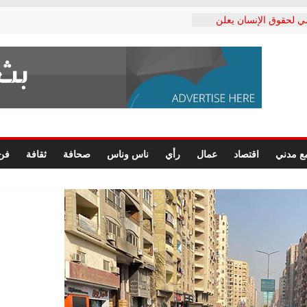
 لحقوق الإنسان يعلن
دكتور محمد زهران.. ويؤكد:
وضمانات المحاكمة العادلة
د على رئيس هيئة التأمينات
حفي: إنكار الأزمة لا ينهي
 المعاشات.. ونطالب بكشف
ة
 يكتب: القطاع الصحي إلى
ع مدني
اقتصاد
عمال
رأي
ناس وناس
صحافة
ثقافة
فن
الشعبي يطلق لجنة “الحق
إسكندرية لرصد الانتهاكات
الرسومات النهائية للقرار
 الصحفيين.. وانتهاء أعمال
لإداري