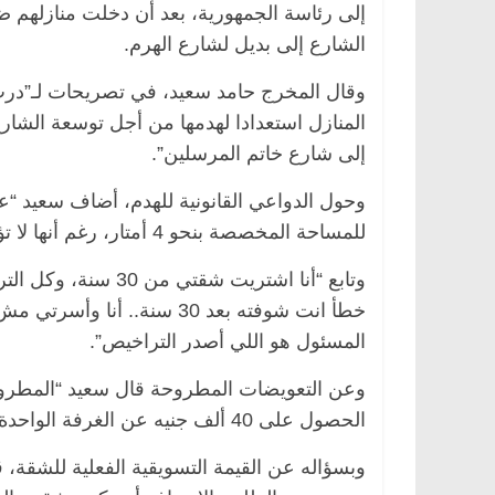
إلى رئاسة الجمهورية، بعد أن دخلت منازلهم
الشارع إلى بديل لشارع الهرم.
ناس
وقال المخرج حامد سعيد، في تصريحات لـ”درب”
الرئيسية
مصر
ناس وناس
الإفطار.. عمر
المنازل استعدادا لهدمها من أجل توسعة الشارع 
سة يشكو معاناته
د. عبدالخالق فاروق.. خبير اقتصادي
إلى شارع خاتم المرسلين”.
ه: أحلى سنين عمره
يحتفل بذكرى ميلاده وحيداً على أبواب
السبعين (بروفايل)
وحول الدواعي القانونية للهدم، أضاف سعيد “عم
26 يناير، 2026
للمساحة المخصصة بنحو 4 أمتار، رغم أنها لا تؤثر مطلقا على نهر الشارع”.
وتابع “أنا اشتريت شق
خطأ انت شوفته بعد 30 سنة.
المسئول هو اللي أصدر التراخيص”.
الحصول على 40 ألف جنيه عن الغرفة الواحدة كتعويض”.
وبسؤاله عن القيمة التسويقية الفعلية للشقة، 