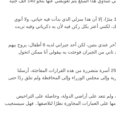
جنيه، ومن الظلم والإجحاف أن تكون شقتي التي تساوي هذا المبلغ يتم تعويضي عنها بنحو 140 ألف جنيه
ويستكمل سعيد “صحيح أن شقتي مساحتها 130 مترًا، إلا أن هذا منزلي الذي بدأت فيه حياتي، ولا أنوي
، لكنني أعتز بكل ركن فيه لأن به ذكرياتي وفيه تربت
ويتابع “وعلى كل حال فأنا أمري هين، أنا في الآخر عندي بنتين، لكن أحد جيراني لديه 6 أطفال، يروح بيهم
تاني من الجيران فوجئت به بيقولي أنا ممكن اتحول
وحول الأسر المتضررة قال سعيد “عددنا نحو 250 أسرة متضررة من هذه القرارات المفاجئة، أرسلنا
ية وإلى مجلس الوزراء وإلى المحافظة ولم نتلق ردًا حتى
ية، ولم تتعد على أراضي الدولة، وحاصلة على التراخيص
 هدمها على العمارات المجاورة نظرًا لتلاصقها.. فهل سيستجيب