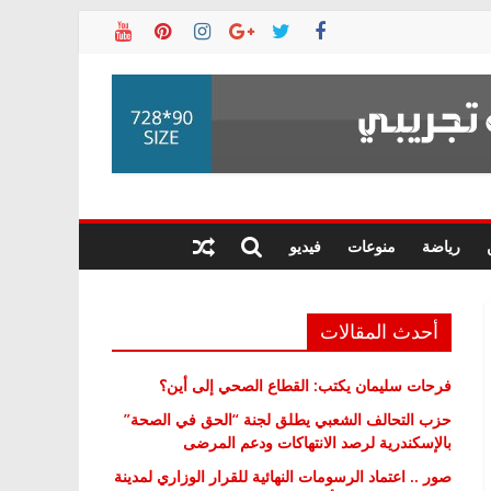
رياضة
منوعات
فيديو
أحدث المقالات
فرحات سليمان يكتب: القطاع الصحي إلى أين؟
حزب التحالف الشعبي يطلق لجنة “الحق في الصحة”
بالإسكندرية لرصد الانتهاكات ودعم المرضى
صور .. اعتماد الرسومات النهائية للقرار الوزاري لمدينة