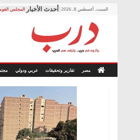
Skip
السبت, أغسطس 8, 2026
المجلس القومي
to
متابعة قضية ال
قرينة البراءة 
content
حق أصيل
دار الخدمات تر
درب
بعد مؤتمره الص
معاناة أصحاب
الشركة المنفذ
وأتوه
فرحات سليمان
أين؟
في
مصر
تقارير وتحقيقات
عربي ودولي
مجتم
حزب التحالف 
درب..
في الصحة” بال
وتبقى
ودعم المرضى
هي
صور .. اعتماد 
الدرب
الوزاري لمدينة
إنشاء المبنى ا