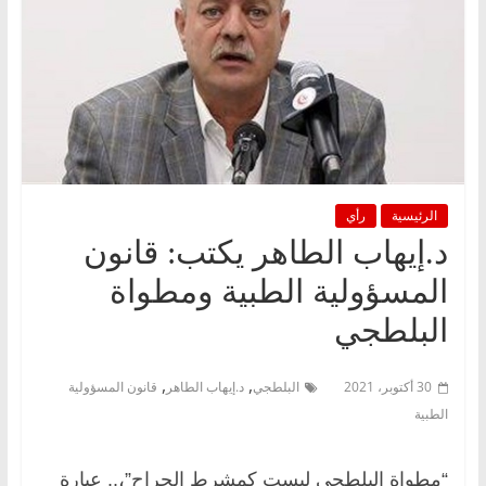
الرئيسية
رأي
د.إيهاب الطاهر يكتب: قانون
المسؤولية الطبية ومطواة
البلطجي
,
,
30 أكتوبر، 2021
البلطجي
د.إيهاب الطاهر
قانون المسؤولية
الطبية
“مطواة البلطجى ليست كمشرط الجراح”،.. عبارة