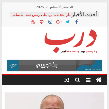
Skip
الجمعة, أغسطس 7, 2026
to
دار الخدمات ترد على رئيس هيئة التأمينات
content
بعد مؤتمره الصحفي: إنكار الأزمة لا ينهي
معاناة أصحاب المعاشات.. ونطالب بكشف
الشركة المنفذة
فرحات سليمان يكتب: القطاع الصحي إلى
أين؟
حزب التحالف الشعبي يطلق لجنة “الحق
درب
في الصحة” بالإسكندرية لرصد الانتهاكات
ودعم المرضى
صور .. اعتماد الرسومات النهائية للقرار
وأتوه
الوزاري لمدينة الصحفيين.. وانتهاء أعمال
في
إنشاء المبنى الإداري
درب..
المجلس القومي لحقوق الإنسان يعلن
وتبقى
متابعة قضية الدكتور محمد زهران.. ويؤكد:
هي
قرينة البراءة وضمانات المحاكمة العادلة
حق أصيل
الدرب