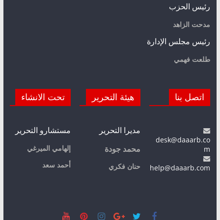
رئيس الحزب
مدحت الزاهد
رئيس مجلس الإدارة
طلعت فهمي
اتصل بنا
هيئة التحرير
تحت الانشاء
مديرا التحرير
مستشارو التحرير
desk@daaarb.co
m
إلهامي الميرغي
محمد جودة
أحمد سعد
حنان فكري
help@daaarb.com