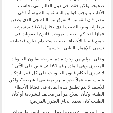
صحيحة ولكن فقط فى دول العالم التى تحاسب
الأطباء بموجب قوانين المسئولية الطبية، أما فى
مصر فان القوانين لا تفرق بين البلطجى الذى يطعن
بمطواته وبين الطبيب الذى يحاول الانقاذ بمشرطه،
فمازلنا نحاكم الطبيب بموجب قانون العقوبات فى
جميع قضايا الأخطاء الطبية باستخدام عبارة فضفاضة
تسمى “الإهمال الطبى الجسيم”.
وعلى الرغم من وجود مادة صريحة بقانون العقوبات
المصرى وهى المادة رقم 60 التى تنص على الآتى ”
لا تسري أحكام قانون العقوبات على كل فعل ارتكب
بنية سليمة عملاً بحق مقرر بمقتضى الشريعة”، ولكن
للأسف لا يتم تطبيق هذه المادة فى قضايا الأخطاء
الطبية، وكأن العلاج هو أمر مخالف للشريعة أو كأن
الطبيب كان يتعمد إلحاق الضرر بالمريض!.
من المعلوم أن طبيعة العمل الطبى ليس بها ضمان