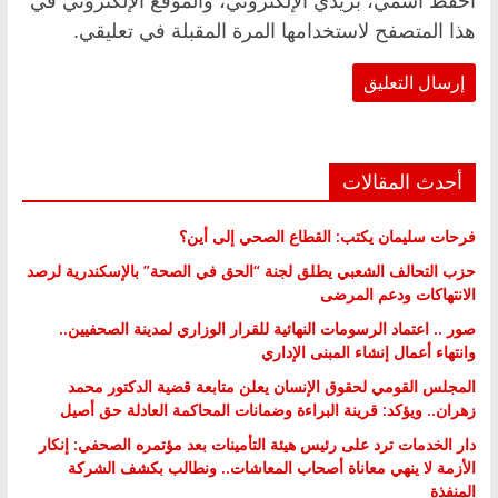
احفظ اسمي، بريدي الإلكتروني، والموقع الإلكتروني في
هذا المتصفح لاستخدامها المرة المقبلة في تعليقي.
أحدث المقالات
فرحات سليمان يكتب: القطاع الصحي إلى أين؟
حزب التحالف الشعبي يطلق لجنة “الحق في الصحة” بالإسكندرية لرصد
الانتهاكات ودعم المرضى
صور .. اعتماد الرسومات النهائية للقرار الوزاري لمدينة الصحفيين..
وانتهاء أعمال إنشاء المبنى الإداري
المجلس القومي لحقوق الإنسان يعلن متابعة قضية الدكتور محمد
زهران.. ويؤكد: قرينة البراءة وضمانات المحاكمة العادلة حق أصيل
دار الخدمات ترد على رئيس هيئة التأمينات بعد مؤتمره الصحفي: إنكار
الأزمة لا ينهي معاناة أصحاب المعاشات.. ونطالب بكشف الشركة
المنفذة