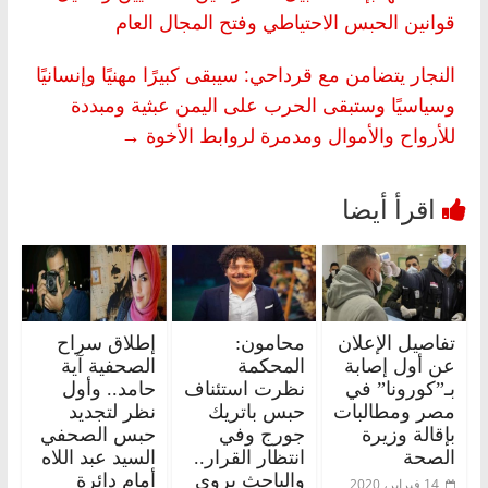
قوانين الحبس الاحتياطي وفتح المجال العام
النجار يتضامن مع قرداحي: سيبقى كبيرًا مهنيًا وإنسانيًا
وسياسيًا وستبقى الحرب على اليمن عبثية ومبددة
للأرواح والأموال ومدمرة لروابط الأخوة
→
تفاصيل الإعلان
محامون:
إطلاق سراح
عن أول إصابة
المحكمة
الصحفية آية
بـ”كورونا” في
نظرت استئناف
حامد.. وأول
مصر ومطالبات
حبس باتريك
نظر لتجديد
بإقالة وزيرة
جورج وفي
حبس الصحفي
الصحة
انتظار القرار..
السيد عبد اللاه
والباحث يروي
أمام دائرة
14 فبراير، 2020