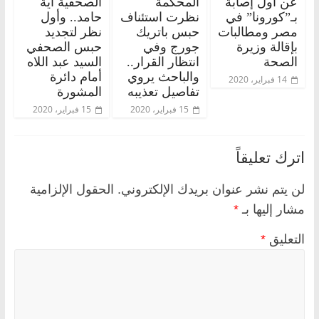
عن أول إصابة
المحكمة
الصحفية آية
بـ”كورونا” في
نظرت استئناف
حامد.. وأول
مصر ومطالبات
حبس باتريك
نظر لتجديد
بإقالة وزيرة
جورج وفي
حبس الصحفي
الصحة
انتظار القرار..
السيد عبد اللاه
والباحث يروي
أمام دائرة
14 فبراير، 2020
تفاصيل تعذيبه
المشورة
15 فبراير، 2020
15 فبراير، 2020
اترك تعليقاً
لن يتم نشر عنوان بريدك الإلكتروني.
الحقول الإلزامية
مشار إليها بـ
*
التعليق
*