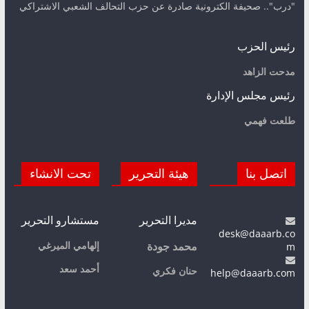
"درب".. صحيفة الكترونية صادرة عن حزب التحالف الشعبي الاشتراكي
رئيس الحزب
مدحت الزاهد
رئيس مجلس الإدارة
طلعت فهمي
اتصل بنا
هيئة التحرير
تحت الانشاء
مديرا التحرير
مستشارو التحرير
desk@daaarb.co
m
إلهامي الميرغي
محمد جودة
أحمد سعد
حنان فكري
help@daaarb.com