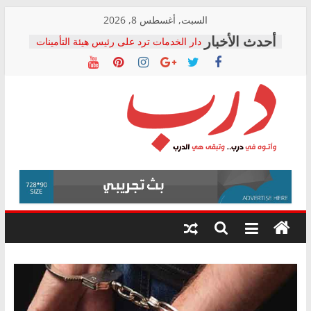
Skip
السبت, أغسطس 8, 2026
to
دار الخدمات ترد على رئيس هيئة التأمينات
content
بعد مؤتمره الصحفي: إنكار الأزمة لا ينهي
معاناة أصحاب المعاشات.. ونطالب بكشف
الشركة المنفذة
فرحات سليمان يكتب: القطاع الصحي إلى
أين؟
حزب التحالف الشعبي يطلق لجنة “الحق
درب
في الصحة” بالإسكندرية لرصد الانتهاكات
ودعم المرضى
صور .. اعتماد الرسومات النهائية للقرار
وأتوه
الوزاري لمدينة الصحفيين.. وانتهاء أعمال
في
إنشاء المبنى الإداري
درب..
المجلس القومي لحقوق الإنسان يعلن
وتبقى
متابعة قضية الدكتور محمد زهران.. ويؤكد:
هي
قرينة البراءة وضمانات المحاكمة العادلة
حق أصيل
الدرب