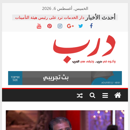
Skip
الخميس, أغسطس 6, 2026
to
دار الخدمات ترد على رئيس هيئة التأمينات
content
بعد مؤتمره الصحفي: إنكار الأزمة لا ينهي
معاناة أصحاب المعاشات.. ونطالب بكشف
الشركة المنفذة
فرحات سليمان يكتب: القطاع الصحي إلى
أين؟
حزب التحالف الشعبي يطلق لجنة “الحق
درب
في الصحة” بالإسكندرية لرصد الانتهاكات
ودعم المرضى
صور .. اعتماد الرسومات النهائية للقرار
وأتوه
الوزاري لمدينة الصحفيين.. وانتهاء أعمال
في
إنشاء المبنى الإداري
درب..
المجلس القومي لحقوق الإنسان يعلن
وتبقى
متابعة قضية الدكتور محمد زهران.. ويؤكد:
هي
قرينة البراءة وضمانات المحاكمة العادلة
حق أصيل
الدرب