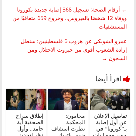
←
أرقام الصحة: تسجيل 368 إصابة جديدة بكورونا
ووفاة 12 شخصًا بالفيروس.. وخروج 659 متعافيًا من
المستشفيات
عمرو الشوبكي عن هروب 6 فلسطينيين: ستظل
إرادة الشعوب أقوى من جبروت الاحتلال ومن
السجون
→
تفاصيل الإعلان
محامون:
إطلاق سراح
عن أول إصابة
المحكمة
الصحفية آية
بـ”كورونا” في
نظرت استئناف
حامد.. وأول
مصر ومطالبات
حبس باتريك
نظر لتجديد