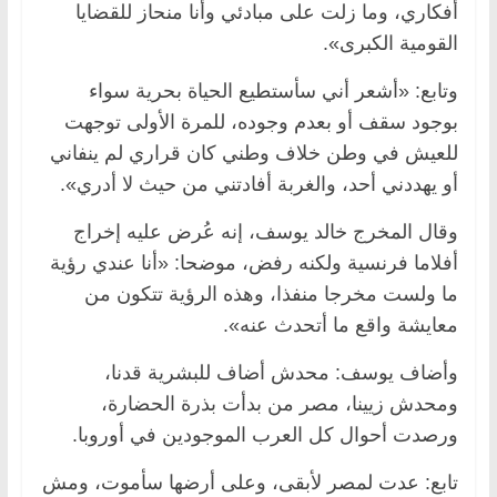
أفكاري، وما زلت على مبادئي وأنا منحاز للقضايا
القومية الكبرى».
وتابع: «أشعر أني سأستطيع الحياة بحرية سواء
بوجود سقف أو بعدم وجوده، للمرة الأولى توجهت
للعيش في وطن خلاف وطني كان قراري لم ينفاني
أو يهددني أحد، والغربة أفادتني من حيث لا أدري».
وقال المخرج خالد يوسف، إنه عُرض عليه إخراج
أفلاما فرنسية ولكنه رفض، موضحا: «أنا عندي رؤية
ما ولست مخرجا منفذا، وهذه الرؤية تتكون من
معايشة واقع ما أتحدث عنه».
وأضاف يوسف: محدش أضاف للبشرية قدنا،
ومحدش زيينا، مصر من بدأت بذرة الحضارة،
ورصدت أحوال كل العرب الموجودين في أوروبا.
تابع: عدت لمصر لأبقى، وعلى أرضها سأموت، ومش