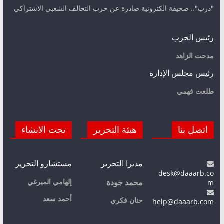
"درب".. صحيفة الكترونية صادرة عن حزب التحالف الشعبي الاشتراكي
رئيس الحزب
مدحت الزاهد
رئيس مجلس الإدارة
طلعت فهمي
اتصل بنا
هيئة التحرير
تحت الانشاء
مديرا التحرير
مستشارو التحرير
desk@daaarb.co
m
إلهامي الميرغي
محمد جودة
أحمد سعد
حنان فكري
help@daaarb.com