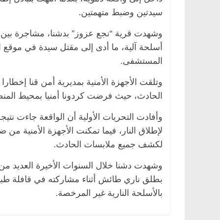
سيدتين وضبط متهمتين.
أسلحة آلية، ما أدى إلى مقتل سيدة في موقع الح
ناس وناس
الرئيسية
مصر
ناس وناس
المستشفى.
فاروق.. خبير اقتصادي
في ذكرى رحيله.. د. نور فرحات 
يلاده وحيداً على أبواب
قانوني دافع عن قضايا الوطن وان
وتلقت الأجهزة الأمنية بمديرية أمن قنا إخطار
للحرية (بروفايل)
26 يناير، 2026
الحادث، حيث فرضت كردونا أمنيا بمحيط المن
وأفادت التحريات الأولية أن الواقعة جاءت نتيج
لإطلاق النار، فيما تمكنت الأجهزة الأمنية من ضب
لكشف جميع ملابسات الحادث.
وشهدت دشنا خلال السنوات الأخيرة العديد من 
بطلق ناري طائش أثناء مشاركته في قافلة طبي
بالأسلحة النارية غير المرخصة.