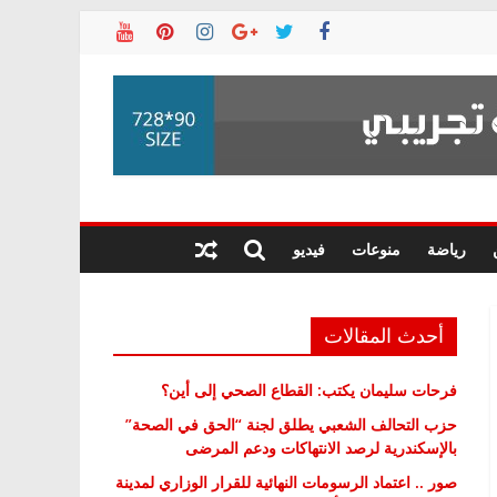
رياضة
منوعات
فيديو
أحدث المقالات
فرحات سليمان يكتب: القطاع الصحي إلى أين؟
حزب التحالف الشعبي يطلق لجنة “الحق في الصحة”
بالإسكندرية لرصد الانتهاكات ودعم المرضى
صور .. اعتماد الرسومات النهائية للقرار الوزاري لمدينة