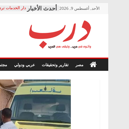
Skip
الأحد, أغسطس 9, 2026
دار الخدمات ترد
to
بعد مؤتمره الصحف
معاناة أصحاب ا
content
الشركة المنفذة
فرحات سليمان ي
درب
أين؟
حزب التحالف ال
في الصحة” بالإس
وأتوه
ودعم المرضى
صور .. اعتماد ال
في
مصر
تقارير وتحقيقات
عربي ودولي
مجتم
الوزاري لمدينة ا
درب..
إنشاء المبنى الإ
وتبقى
المجلس القومي 
هي
متابعة قضية الد
الدرب
قرينة البراءة وض
حق أصيل