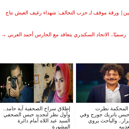
دحين| ورقة موقف لـ حزب التحالف: شهداء رغيف العيش نتاج
رسميًا.. الاتحاد السكندري يتعاقد مع الحارس أحمد العربي
→
المحكمة نظرت
إطلاق سراح الصحفية آية حامد..
حبس باتريك جورج وفي
وأول نظر لتجديد حبس الصحفي
قرار.. والباحث يروي
السيد عبد اللاه أمام دائرة
ذيبه
المشورة