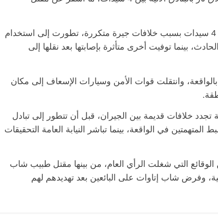
وشهدت قرية “نجع عزوز” بدشنا، مشاجرة بين 4 سيدات بسبب خلافات جيرة متكررة، تطورت إلى استخدام
الرئيسية
مصر
ناس وناس
الرئيسية
ادث، بينما توفيت أخرى متأثرة بإصابتها بعد نقلها إلى
مقعد شاغر على مائدة الإفطار.. يحيى
مقعد شاغر
فقيه
حسين عبدالهادي فارس مقاومة
رمضان.. 
حاز
الخصخصة الذي دافع عن المال العام
اقتصادي 
ا بالواقعة، وانتقلت قوات الأمن وسيارات الإسعاف إلى مكان
(بروفايل)
الحبايب
21 فبراير، 2026
22 فبراير، 2026
طقة.
ة تجدد خلافات قديمة بين الجيران، قبل أن تتطور إلى تبادل
ط المتهمتين في الواقعة، بينما تباشر النيابة العامة التحقيقات
الوقائع التي شغلت الرأي العام، من بينها مقتل طبيب شاب
ة، وفرض شاب إتاوات على البائعين بعد تهديدهم لهم