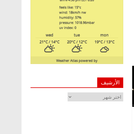
feels like: 15
°c
wind: 18
km/h
nw
humidity: 57
%
pressure: 1018.96
mbar
uv index: 0
wed
tue
mon
21
°C
/ 14
°C
20
°C
/ 12
°C
19
°C
/ 13
°C
Weather Atlas
powered by
الأرشيف
الأرشيف