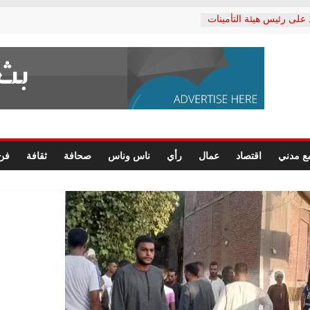
 على رئيس هيئة التأمينات
ي: إنكار الأزمة لا ينهي
لمعاشات.. ونطالب بكشف
كتب: القطاع الصحي إلى
شعبي يطلق لجنة “الحق
كندرية لرصد الانتهاكات
رسومات النهائية للقرار
ع مدني
اقتصاد
عمال
رأي
ناس وناس
صحافة
ثقافة
فن
لصحفيين.. وانتهاء أعمال
داري
لحقوق الإنسان يعلن
كتور محمد زهران.. ويؤكد:
مانات المحاكمة العادلة