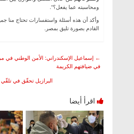
ومحاسبته عما يفعل؟”.
وأكد أن هذه أسئلة واستفسارات تحتاج منا جميع
القادم بصورة تليق بمصر.
←
إسماعيل الإسكندراني: الأمن الوطني في مر
في ضيافتهم الكريمة
البرازيل تحقّق في تلقّي بولسونارو مج