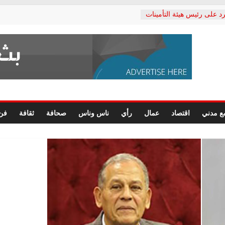
د على رئيس هيئة التأمينات
حفي: إنكار الأزمة لا ينهي
 المعاشات.. ونطالب بكشف
ة
 يكتب: القطاع الصحي إلى
الشعبي يطلق لجنة “الحق
إسكندرية لرصد الانتهاكات
الرسومات النهائية للقرار
ع مدني
اقتصاد
عمال
رأي
ناس وناس
صحافة
ثقافة
فن
 الصحفيين.. وانتهاء أعمال
لإداري
 لحقوق الإنسان يعلن
دكتور محمد زهران.. ويؤكد:
وضمانات المحاكمة العادلة