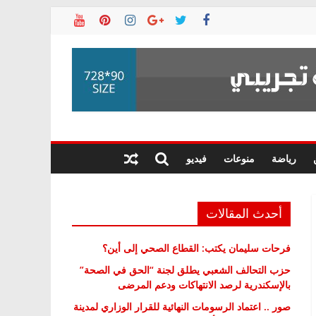
رياضة
منوعات
فيديو
أحدث المقالات
فرحات سليمان يكتب: القطاع الصحي إلى أين؟
حزب التحالف الشعبي يطلق لجنة “الحق في الصحة”
بالإسكندرية لرصد الانتهاكات ودعم المرضى
صور .. اعتماد الرسومات النهائية للقرار الوزاري لمدينة