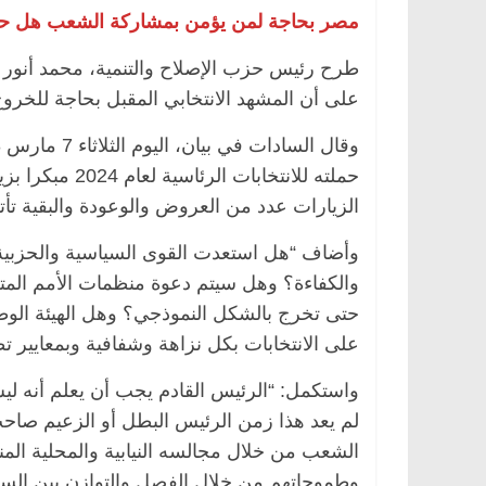
مصر بحاجة لمن يؤمن بمشاركة الشعب هل حان
طرح رئيس حزب الإصلاح والتنمية، محمد أنور ال
على أن المشهد الانتخابي المقبل بحاجة للخرو
مصر
ناس وناس
الرئيسية
مصر
ناس وناس
الق فاروق.. خبير اقتصادي
في ذكرى رحيله.. د. نور فرح
رى ميلاده وحيداً على أبواب
قانوني دافع عن قضايا الوطن
حملته للانتخاب
للحرية (بروفايل)
الزيارات عدد من العروض والوعودة والبقية تأتي 
26 يناير، 2026
وأضاف “هل استعدت القوى السياسية والحزبية
والكفاءة؟ وهل سيتم دعوة منظمات الأمم المتح
حتى تخرج بالشكل النموذجي؟ وهل الهيئة الوطني
على الانتخابات بكل نزاهة وشفافية وبمعايير 
واستكمل: “الرئيس القادم يجب أن يعلم أنه ل
لم يعد هذا زمن الرئيس البطل أو الزعيم صاحب
الشعب من خلال مجالسه النيابية والمحلية المن
وطموحاتهم من خلال الفصل والتوازن بين الس