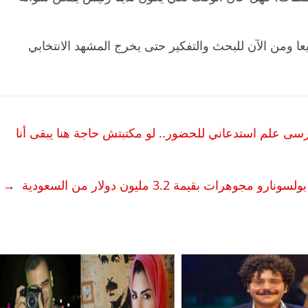
ا ومن الآن للبحث والتفكير حتى يخرج المشهد الانتخابي
سى علم استدعاني للحضور.. لو مكتبتش حاجة هنا يبقى أنا
وهرات بقيمة 3.2 مليون دولار من السعودية
→