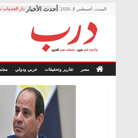
Skip
السبت, أغسطس 8, 2026
دار الخدمات تر
to
بعد مؤتمره الص
معاناة أصحاب
content
الشركة المنفذ
فرحات سليمان
درب
أين؟
حزب التحالف 
في الصحة” بال
وأتوه
ودعم المرضى
صور .. اعتماد 
في
مصر
تقارير وتحقيقات
عربي ودولي
مجتم
الوزاري لمدينة
درب..
إنشاء المبنى ا
وتبقى
المجلس القومي
هي
متابعة قضية ال
الدرب
قرينة البراءة 
حق أصيل