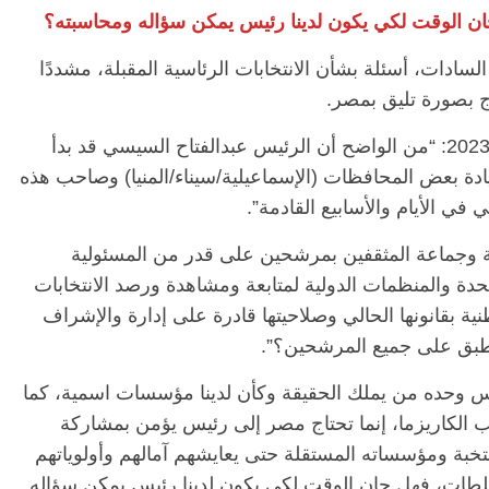
 الوقت لكي يكون لدينا رئيس يمكن سؤاله ومحاسبته؟
سادات، أسئلة بشأن الانتخابات الرئاسية المقبلة، مشددًا
الرئيسية
مصر
ناس وناس
الرئ
ج بصورة تليق بمصر.
مقعد شاغر على مائدة الإفطار.. يحيى
مقعد 
ات فقيه
حسين عبدالهادي فارس مقاومة
رمضان
وقال السادات في بيان، اليوم الثلاثاء 7 مارس 2023: “من الواضح أن الرئيس عبدالفتاح السيسي قد بدأ
 وانحاز
الخصخصة الذي دافع عن المال العام
اقتصا
ات الرئاسية لعام 2024 مبكرا بزيادة بعض المحافظات (الإسماعيلية/سيناء/المنيا) وصاحب هذه
(بروفايل)
الحبايب
في الأيام والأسابيع القادمة”.
21 فبراير، 2026
22 فبراير،
 وجماعة المثقفين بمرشحين على قدر من المسئولية
دة والمنظمات الدولية لمتابعة ومشاهدة ورصد الانتخابات
ة بقانونها الحالي وصلاحيتها قادرة على إدارة والإشراف
تطبق على جميع المرشحين؟”.
يس وحده من يملك الحقيقة وكأن لدينا مؤسسات اسمية، كما
 الكاريزما، إنما تحتاج مصر إلى رئيس يؤمن بمشاركة
تخبة ومؤسساته المستقلة حتى يعايشهم آمالهم وأولوياتهم
لطات، فهل حان الوقت لكي يكون لدينا رئيس يمكن سؤاله