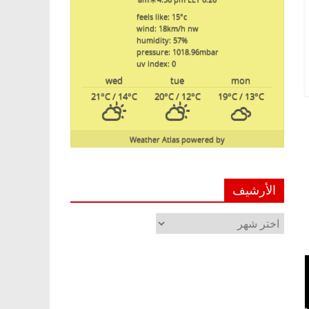
feels like: 15
°c
wind: 18
km/h
nw
humidity: 57
%
pressure: 1018.96
mbar
uv index: 0
wed
tue
mon
21
°C
/ 14
°C
20
°C
/ 12
°C
19
°C
/ 13
°C
Weather Atlas
powered by
الأرشيف
الأرشيف