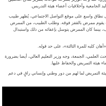
ليد الجامعية وأخلاقيات أعضاء هيئة التدريس.
ى نطاق واسع على موقع التواصل الاجتماعي، يُظهر طبيب
الرئيسية
مصر
ناس وناس
قوم ممرض بالقفز فوقه. وطلب الطبيب، من الممرض
ناس وناس
مقعد شاغر على مائدة الإفطار.. يحي
ب، بينما كان الممرض يتوسل بإعفائه من ذلك واستبدال
 د. نور فرحات فقيه
حسين عبدالهادي فارس مقاومة
ضايا الوطن وانحاز
الخصخصة الذي دافع عن المال العام
(بروفايل)
21 فبراير، 2026
هان كلبه للمرة الثالثة»، على حد قوله.
بحث العلمي، الجمعة، وجه وزير التعليم العالي، أيضا بضرورة
اء هيئة التمريض والحفاظ عليها.
هيئة التمريض لما لهم من دور وطني وإنساني راقٍ في دعم