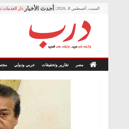
Skip
السبت, أغسطس 8, 2026
دار الخدمات تر
to
بعد مؤتمره الص
معاناة أصحاب
content
الشركة المنفذ
فرحات سليمان
درب
أين؟
حزب التحالف 
في الصحة” بال
وأتوه
ودعم المرضى
صور .. اعتماد 
في
مصر
تقارير وتحقيقات
عربي ودولي
مجتم
الوزاري لمدينة
درب..
إنشاء المبنى ا
وتبقى
المجلس القومي
هي
متابعة قضية ال
الدرب
قرينة البراءة 
حق أصيل