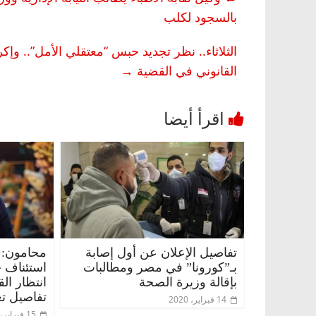
بالسجود لكلب
الثلاثاء.. نظر تجديد حبس “معتقلي الأمل”.. و
القانوني في القضية
→
تفاصيل الإعلان عن أول إصابة
محامون: 
بـ”كورونا” في مصر ومطالبات
استئناف 
بإقالة وزيرة الصحة
انتظار ال
تفاصيل تع
14 فبراير، 2020
15 فبراير، 2020