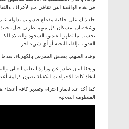
في هذه الواقعة التي تتنافى مع الأعراف والتقا
جاء ذلك على خلفية مقطع فيديو تم تداوله عل
وشخصان يمسكان كل منهما طرف حبل، حيث ي
الرئيسية
مصر
ناس وناس
الرئيسية
مصر
بحسب ما يُظهر الفيديو، السجود والصلاة للكل
د. عبدالخالق فاروق.. خبير اقتصادي
في ذكرى رحيله..
يحتفل بذكرى ميلاده وحيداً على أبواب
قانوني دافع عن ق
العقوبة بإلقاء التحية أو أي شيء آخر.
السبعين (بروفايل)
للحرية (بروفايل)
26 يناير، 2026
26 يناير، 2026
وهدد الطبيب بصعق الممرض بالكهرباء، بعدما «أ
ووفقا لبيان صادر عن وزارة التعليم العالي وال
اتخاذ كافة الإجراءات الكفيلة بصون كرامة أعض
كما أكد عبدالغفار احترام وتقدير كافة أعضاء 
المنظومة الصحية.