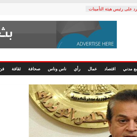
د على رئيس هيئة التأمينات
حفي: إنكار الأزمة لا ينهي
 المعاشات.. ونطالب بكشف
ة
 يكتب: القطاع الصحي إلى
الشعبي يطلق لجنة “الحق
إسكندرية لرصد الانتهاكات
الرسومات النهائية للقرار
ع مدني
اقتصاد
عمال
رأي
ناس وناس
صحافة
ثقافة
فن
 الصحفيين.. وانتهاء أعمال
لإداري
 لحقوق الإنسان يعلن
دكتور محمد زهران.. ويؤكد:
وضمانات المحاكمة العادلة