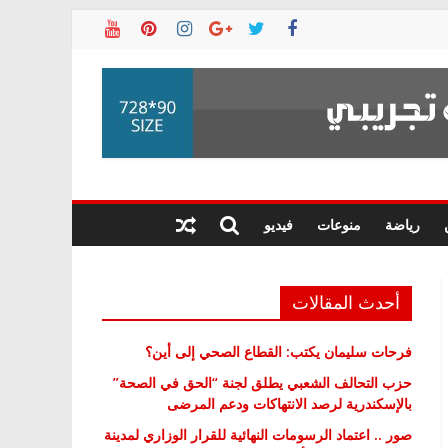
رياضة
منوعات
فيديو
أحدث المقالات
فرحات سليمان يكتب: القطاع الصحي إلى أين؟
حزب التحالف الشعبي يطلق لجنة “الحق في الصحة”
بالإسكندرية لرصد الانتهاكات ودعم المرضى
صور .. اعتماد الرسومات النهائية للقرار الوزاري لمدينة