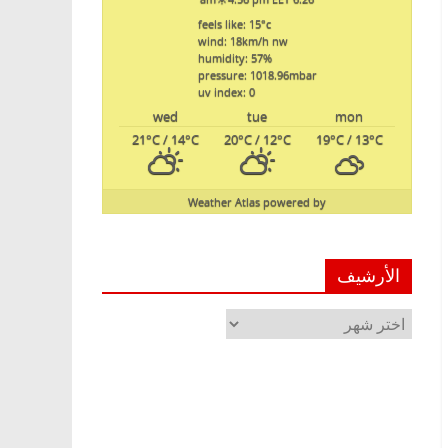
feels like: 15
°c
wind: 18
km/h
nw
humidity: 57
%
pressure: 1018.96
mbar
uv index: 0
wed
tue
mon
21
°C
/ 14
°C
20
°C
/ 12
°C
19
°C
/ 13
°C
Weather Atlas
powered by
الأرشيف
الأرشيف