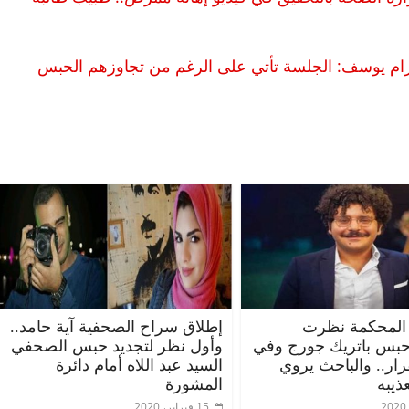
إكرام يوسف: الجلسة تأتي على الرغم من تجاوزهم الحبس
المحكمة نظرت
إطلاق سراح الصحفية آية حامد..
حبس باتريك جورج وفي
وأول نظر لتجديد حبس الصحفي
قرار.. والباحث يروي
السيد عبد اللاه أمام دائرة
ذيبه
المشورة
15 فبراير، 2020