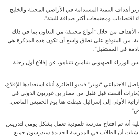
ز أهداف التنمية المستدامة في الأراضي المحتلة والخليج
اء اقتصادات ومجتمعات أكثر صداقة للبيئة”.
أهداف من خلال “أنواع مختلفة من التعاون بما في ذلك
تصادية. من المتوقع على نطاق واسع أن تكون هذه المذكرة هي
قادمة في المستقبل”.
الوزراء الصهيوني بنيامين نتنياهو، عن إقلاع أول رحلة
الرئيسية
مصر
ناس وناس
وناس
 الاجتماعي “تويتر” فيديو للطائرة أثناء استعدادها للإقلاع،
مقعد شاغر على مائدة الإفطار.. يحيى
نور فرحات فقيه
حسين عبدالهادي فارس مقاومة
الإمارات أقلعت قبل قليل من مطار بن غوريون الدولي في
ا الوطن وانحاز
الخصخصة الذي دافع عن المال العام
ماراتية الأولى إلى إسرائيل هبطت هنا يوم الخميس الماضي.
(بروفايل)
ض”.
21 فبراير، 2026
لية أنه تم افتتاح مدرسة تلمودية تعمل بشكل يومي لتدريس
، وأوضحت وزارة الشتات أن الطلاب في المدرسة الجديدة سيدرسون جميع