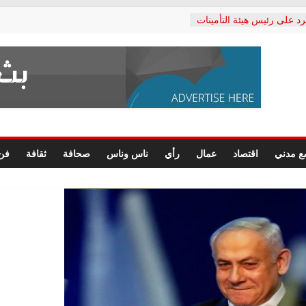
رد على رئيس هيئة التأمينات
حفي: إنكار الأزمة لا ينهي
 المعاشات.. ونطالب بكشف
ة
 يكتب: القطاع الصحي إلى
الشعبي يطلق لجنة “الحق
إسكندرية لرصد الانتهاكات
الرسومات النهائية للقرار
ع مدني
اقتصاد
عمال
رأي
ناس وناس
صحافة
ثقافة
فن
 الصحفيين.. وانتهاء أعمال
لإداري
ي لحقوق الإنسان يعلن
لدكتور محمد زهران.. ويؤكد:
وضمانات المحاكمة العادلة