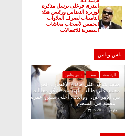
ناس وناس
الرئيسية
مصر
ناس وناس
الرئيسية
مصر
مقعد شاغر على الإفطار وبلكونة بلا زينة
مقعد شاغر على م
رمضان.. د. عبدالخالق فاروق خبير
محمد علي طالب 
اقتصادي في انتظار حلم الحرية ولمة
من الأمراض.. وو
الحبايب
بتضيع في السجن
22 فبراير، 2026
15 مارس، 2026