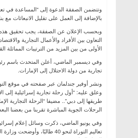
وتتضمن الصفقة الدعوة إلى “المساعدة في تعزي
بالإضافة إلى العمل على تقليل الانبعاثات مع بن
وبحسب الإعلان عن الصفقة، يجب تحقيق هذه ال
التعاون بين الأفراد والأعمال التجارية والاق
الأولى من بين المزيد من الترتيبات المماثلة ال
وفي ديسمبر الماضي، أعلن المتحدث باسم رئيس 
تجارية من دولة الاحتلال إلى الإمارات.
الرئيسية
مصر
ناس وناس
الرئيسية
مصر
ناس 
ونشر أوفير جندلمان عبر صفحته في موقع التواصل
 عبدالخالق فاروق.. خبير اقتصادي
في ذكرى رحيله.. د. 
وعلق عليه: “أول رحلة تجارية إسرائيلية إلى 
تفل بذكرى ميلاده وحيداً على أبواب
قانوني دافع عن قضاي
طريقها إلى دبي”.. مضيفا “الرحلة التجارية الإ
للحرية (بروفايل)
الرحلات الجوية المباشرة تقربنا من بعضنا البع
2 يناير، 2026
26 يناير، 2026
وفي يونيو الماضي، ذكرت وسائل إعلام إسرائي
تعاليم التوراة لنحو 40 طالبًا