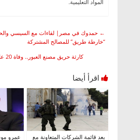
المواد التعليمية.
←
حمدوك في مصر| لقاءات مع السيسي والحكوم
“خارطة طريق” للمصالح المشتركة
كارثة حريق مصنع العبور.. وفاة 20 عاملا وإصابة 24 آخرين.. ولجنة فنية لمعاينة المباني المجاورة
بعد قائمة الشركات المتعاونة مع
عمرو موس