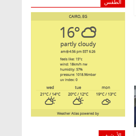
الطقس
CAIRO, EG
16°
partly cloudy
4:56 pm EET
6:26 am
feels like: 15
°c
wind: 18
km/h
nw
humidity: 57
%
pressure: 1018.96
mbar
uv index: 0
wed
tue
mon
21
°C
/ 14
°C
20
°C
/ 12
°C
19
°C
/ 13
°C
Weather Atlas
powered by
الأرشيف