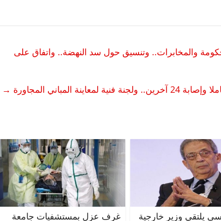
ة والمخابرات.. وتنسيق حول سد النهضة.. واتفاق على
→
ى يلتقي وزير خارجية
غرف عزل بمستشفيات جامعة