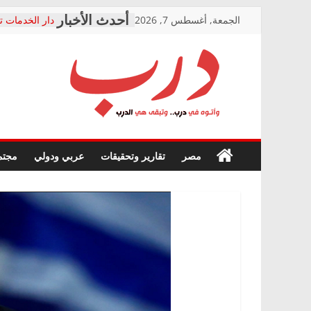
Skip
الجمعة, أغسطس 7, 2026
دار الخدمات ت
to
بعد مؤتمره الص
معاناة أصحاب
content
الشركة المنفذ
فرحات سليمان
درب
أين؟
حزب التحالف 
في الصحة” بال
وأتوه
ودعم المرضى
صور .. اعتماد 
في
مصر
تقارير وتحقيقات
عربي ودولي
مجتم
الوزاري لمدينة
درب..
إنشاء المبنى ا
وتبقى
المجلس القوم
هي
متابعة قضية ا
الدرب
قرينة البراءة 
حق أصيل