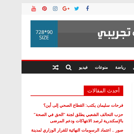
رياضة
منوعات
فيديو
أحدث المقالات
فرحات سليمان يكتب: القطاع الصحي إلى أين؟
حزب التحالف الشعبي يطلق لجنة “الحق في الصحة”
بالإسكندرية لرصد الانتهاكات ودعم المرضى
صور .. اعتماد الرسومات النهائية للقرار الوزاري لمدينة