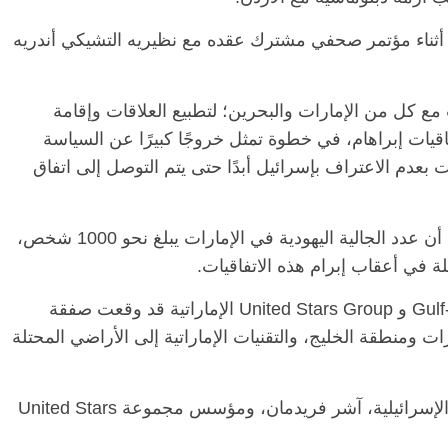
 أثناء مؤتمر صحفي مشترك عقده مع نظيريه التشيكي أندريه
ع كل من الإمارات والبحرين؛ لتطبيع العلاقات وإقامة
اقيات إبراهام، في خطوة تمثل خروجًا كبيرًا عن السياسة
ت بعدم الاعتراف بإسرائيل أبدًا حتى يتم التوصل إلى اتفاق
وتشير إحصاءات وزارة الشتات الإسرائيلية إلى أن عدد الجالية اليهودية في الإمارات يبلغ نحو 1000 شخص،
ة في أعقاب إبرام هذه الاتفاقيات.
كانت شركة Gulf-Israel Green Ventures (GIGV) و United Stars Group الإماراتية قد وقعت صفقة
رات ومنطقة الخليج، والتقنيات الإماراتية إلى الأراضي المحتلة
ووقع الاتفاقية الرئيس التنفيذي لشركة GIGV الإسرائيلية، آشر فريدمان، ومؤسس مجموعة United Stars