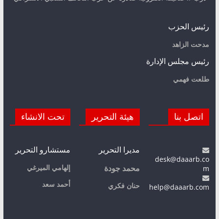
رئيس الحزب
مدحت الزاهد
رئيس مجلس الإدارة
طلعت فهمي
اتصل بنا
هيئة التحرير
تحت الانشاء
مديرا التحرير
مستشارو التحرير
desk@daaarb.co
m
إلهامي الميرغي
محمد جودة
أحمد سعد
حنان فكري
help@daaarb.com