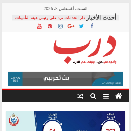
Skip
السبت, أغسطس 8, 2026
to
دار الخدمات ترد على رئيس هيئة التأمينات
content
بعد مؤتمره الصحفي: إنكار الأزمة لا ينهي
معاناة أصحاب المعاشات.. ونطالب بكشف
الشركة المنفذة
فرحات سليمان يكتب: القطاع الصحي إلى
أين؟
حزب التحالف الشعبي يطلق لجنة “الحق
درب
في الصحة” بالإسكندرية لرصد الانتهاكات
ودعم المرضى
صور .. اعتماد الرسومات النهائية للقرار
وأتوه
الوزاري لمدينة الصحفيين.. وانتهاء أعمال
في
إنشاء المبنى الإداري
درب..
المجلس القومي لحقوق الإنسان يعلن
وتبقى
متابعة قضية الدكتور محمد زهران.. ويؤكد:
هي
قرينة البراءة وضمانات المحاكمة العادلة
حق أصيل
الدرب