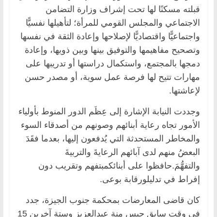
قبلته مسكنًا لها تحت إشراف وزارة التضامن
الاجتماعي والمجلس القومي للمرأة؛ لتأهيلها نفسيًّا
واجتماعيًّا واقتصاديًّا لإصلاحها وإعادة الثقة في نفسها
وتصحيح مفاهيمها والتوفيق بينها وبين ذويها، وإعادة
دمجها بالمجتمع، واستكمال دراستها أو تدريبها على
مهارات تتيح لها فرصة عمل سوية، أو مصدر حسن
لإعاشتها.
وجددت النيابة الإشارة إلى عِظَم الدور المنوط بأولياء
الأمور تجاه رعاية أبنائهم وصونهم من أصدقاء السوء
والمخاطر المستحدثة التي يُدفعون إليها، بعدما فقَدَ
البعضُ منهم لدى آبائهم الرعايةَ والتربيةَ
والتفهُّمَ.حافظوا على أبنائكمبتفهم وتقريب دون
إفراط في تدليلورقابة بوعى.
كان قاضى المعارضات بمحكمة جنوب الجيزة، جدد
في وقت سابق حبس منة عبدالعزيز وستة آخرين 15