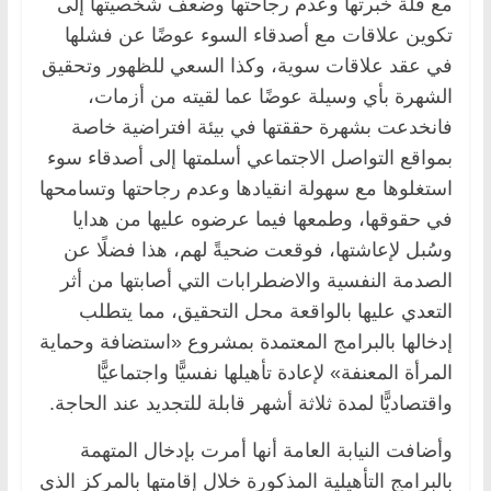
مع قلة خبرتها وعدم رجاحتها وضعف شخصيتها إلى
تكوين علاقات مع أصدقاء السوء عوضًا عن فشلها
في عقد علاقات سوية، وكذا السعي للظهور وتحقيق
الشهرة بأي وسيلة عوضًا عما لقيته من أزمات،
فانخدعت بشهرة حققتها في بيئة افتراضية خاصة
بمواقع التواصل الاجتماعي أسلمتها إلى أصدقاء سوء
استغلوها مع سهولة انقيادها وعدم رجاحتها وتسامحها
في حقوقها، وطمعها فيما عرضوه عليها من هدايا
وسُبل لإعاشتها، فوقعت ضحيةً لهم، هذا فضلًا عن
الصدمة النفسية والاضطرابات التي أصابتها من أثر
التعدي عليها بالواقعة محل التحقيق، مما يتطلب
إدخالها بالبرامج المعتمدة بمشروع «استضافة وحماية
المرأة المعنفة» لإعادة تأهيلها نفسيًّا واجتماعيًّا
واقتصاديًّا لمدة ثلاثة أشهر قابلة للتجديد عند الحاجة.
وأضافت النيابة العامة أنها أمرت بإدخال المتهمة
بالبرامج التأهيلية المذكورة خلال إقامتها بالمركز الذي