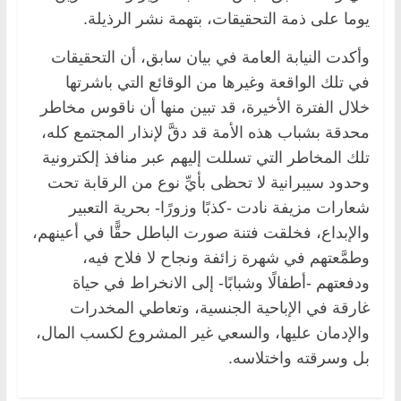
يوما على ذمة التحقيقات، بتهمة نشر الرذيلة.
وأكدت النيابة العامة في بيان سابق، أن التحقيقات
في تلك الواقعة وغيرها من الوقائع التي باشرتها
خلال الفترة الأخيرة، قد تبين منها أن ناقوس مخاطر
محدقة بشباب هذه الأمة قد دقَّ لإنذار المجتمع كله،
تلك المخاطر التي تسللت إليهم عبر منافذ إلكترونية
وحدود سيبرانية لا تحظى بأيِّ نوع من الرقابة تحت
شعارات مزيفة نادت -كذبًا وزورًا- بحرية التعبير
والإبداع، فخلقت فتنة صورت الباطل حقًّا في أعينهم،
وطمَّعتهم في شهرة زائفة ونجاح لا فلاح فيه،
ودفعتهم -أطفالًا وشبابًا- إلى الانخراط في حياة
غارقة في الإباحية الجنسية، وتعاطي المخدرات
والإدمان عليها، والسعي غير المشروع لكسب المال،
بل وسرقته واختلاسه.