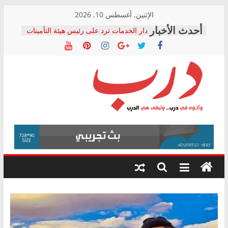
Skip
الإثنين, أغسطس 10, 2026
to
دار الخدمات ترد على رئيس هيئة التأمينات
content
بعد مؤتمره الصحفي: إنكار الأزمة لا ينهي
معاناة أصحاب المعاشات.. ونطالب بكشف
الشركة المنفذة
فرحات سليمان يكتب: القطاع الصحي إلى
أين؟
حزب التحالف الشعبي يطلق لجنة “الحق
درب
في الصحة” بالإسكندرية لرصد الانتهاكات
ودعم المرضى
صور .. اعتماد الرسومات النهائية للقرار
وأتوه
الوزاري لمدينة الصحفيين.. وانتهاء أعمال
في
إنشاء المبنى الإداري
درب..
المجلس القومي لحقوق الإنسان يعلن
وتبقى
متابعة قضية الدكتور محمد زهران.. ويؤكد:
هي
قرينة البراءة وضمانات المحاكمة العادلة
حق أصيل
الدرب