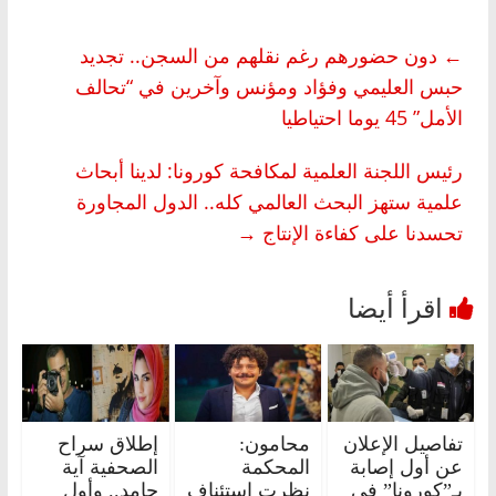
←
دون حضورهم رغم نقلهم من السجن.. تجديد
حبس العليمي وفؤاد ومؤنس وآخرين في “تحالف
الأمل” 45 يوما احتياطيا
رئيس اللجنة العلمية لمكافحة كورونا: لدينا أبحاث
علمية ستهز البحث العالمي كله.. الدول المجاورة
تحسدنا على كفاءة الإنتاج
→
تفاصيل الإعلان
محامون:
إطلاق سراح
عن أول إصابة
المحكمة
الصحفية آية
بـ”كورونا” في
نظرت استئناف
حامد.. وأول