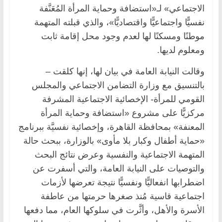
الاجتماعي» لـ«استضافة وحماية المرأة المُعَنَّفة
نفسيًّا واجتماعيًّا واقتصاديًّا»، والذي قبلته المتهمة
موطنًا ومسكنًا لها لعدم وجود محل إقامة ثابت
ومعلوم لديها.
وقالت النيابة العامة في بيان لها، إنها كلقت –
بالتنسيق مع وزارة التضامن الاجتماعي والمجلس
القومي للمرأة- الإخصائية الاجتماعية المشرفة
مركزيًّا على مشروع «استضافة وحماية المرأة
المعنفة» بمحافظة القاهرة، وإخصائية نفسيَّة ببرنامج
«حماية أطفال وكبار بلا مأوى» بالوزارة، ببحث حالة
المتهمة الاجتماعية والنفسية وعرض نتائج البحث
والتوصيات على النيابة العامة، والتي أسفرت عن
اضطرابها انفعاليًّا ونفسيًّا نتيجة تعرضها لأزمات
اجتماعية قاسية مُنذ صغرها حرمتها من عاطفة
الأسرة والأهل، وأثَّرت في سلوكها العام، مما دفعها