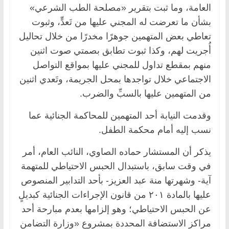
العامة، وما ثبت بتقرير «مصلحة الطب الشرعي»
بشأن ما تعرضت له المجني عليها من تَعدٍّ، وثبوت
تعاطي بعض المتهمين جوهرًا مخدرًا من خلال تحاليل
أُجريت لهم، وكذا ثبوت تطابق بصمتي صوت اثنين
منهم بمقطع تداول للمجني عليها بمواقع التواصل
الاجتماعي خلال تواجدها بمحل الجريمة، وتَعدي اثنين
من المتهمين عليها بالسبِّ والضرب.
وقدمت النيابة أحد المتهمين للمحاكمة الجنائية عما
نسب إليه أمام محكمة الطفل.
يذكر أن المستشار حماده الصاوي، النائب العام، أمر
في وقت سابق، باستبدال الحبس الاحتياطي للمتهمة
آية- وشهرتها منة عبد العزيز- بأحد التدابير المنصوص
عليها بالمادة ٢٠١ من قانون الإجراءات الجنائية كبديلٍ
عن الحبس الاحتياطي؛ وهو إلزامها بعدم مبارحة أحد
مراكز الاستضافة المحددة بمشروع «وزارة التضامن