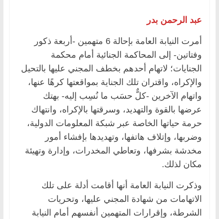
عبد الرحمن بدر
أمرت النيابة العامة بإحالة 6 متهمين -أربعة ذكور
وفتاتين- إلى المحاكمة الجنائية أمام محكمة
الجنايات؛ لاتهام أحدهم بخطف المجني عليها بالتحيل
والإكراه، واقتران تلك الجناية بمواقعتها كرهًا عنها،
واتهام الآخرين -كلٌّ حسَب ما نُسِب إليه- بهتك
عرضها بالقوة والتهديد، وسرقتها بالإكراه، وانتهاك
حرمة حياتها الخاصة عبر شبكة المعلومات الدولية،
وضربها، وإتلاف هاتفها، وتهديدها بإفشاء أمور
مخدشة بشرفها، وتعاطي المخدرات، وإدارة وتهيئة
مكان لذلك.
وذكرت النيابة العامة أنها أقامت أدلة على تلك
الاتهامات من شهادة المجني عليها، وتحريات
الشرطة، وإقرارات المتهمين أنفسهم أمام النيابة