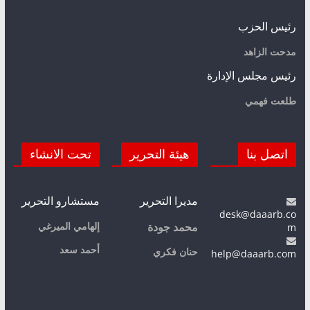
رئيس الحزب
مدحت الزاهد
رئيس مجلس الإدارة
طلعت فهمي
اتصل بنا
هيئة التحرير
تحت الانشاء
مديرا التحرير
مستشارو التحرير
desk@daaarb.co
m
إلهامي الميرغي
محمد جودة
أحمد سعد
حنان فكري
help@daaarb.com