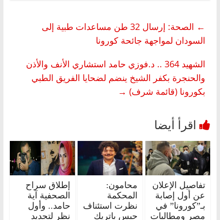
←
الصحة: إرسال 32 طن مساعدات طبية إلى
السودان لمواجهة جائحة كورونا
الشهيد 364 .. د.فوزي حامد استشاري الأنف والأذن
والحنجرة بكفر الشيخ ينضم لضحايا الفريق الطبي
بكورونا (قائمة شرف)
→
تفاصيل الإعلان
محامون:
إطلاق سراح
عن أول إصابة
المحكمة
الصحفية آية
بـ”كورونا” في
نظرت استئناف
حامد.. وأول
مصر ومطالبات
حبس باتريك
نظر لتجديد