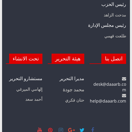
رئيس الحزب
مدحت الزاهد
رئيس مجلس الإدارة
طلعت فهمي
اتصل بنا
هيئة التحرير
تحت الانشاء
مديرا التحرير
مستشارو التحرير
desk@daaarb.co
m
إلهامي الميرغي
محمد جودة
أحمد سعد
حنان فكري
help@daaarb.com