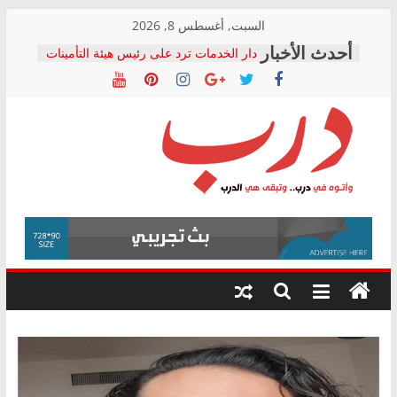
Skip
السبت, أغسطس 8, 2026
to
دار الخدمات ترد على رئيس هيئة التأمينات
content
بعد مؤتمره الصحفي: إنكار الأزمة لا ينهي
معاناة أصحاب المعاشات.. ونطالب بكشف
الشركة المنفذة
فرحات سليمان يكتب: القطاع الصحي إلى
أين؟
حزب التحالف الشعبي يطلق لجنة “الحق
درب
في الصحة” بالإسكندرية لرصد الانتهاكات
ودعم المرضى
صور .. اعتماد الرسومات النهائية للقرار
وأتوه
الوزاري لمدينة الصحفيين.. وانتهاء أعمال
في
إنشاء المبنى الإداري
درب..
المجلس القومي لحقوق الإنسان يعلن
وتبقى
متابعة قضية الدكتور محمد زهران.. ويؤكد:
هي
قرينة البراءة وضمانات المحاكمة العادلة
حق أصيل
الدرب