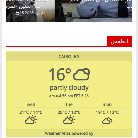
لمة الحبايب
أحلى سنين عمره بتضيع في السجن
22 فبراير، 2026
15 مارس، 026
الطقس
CAIRO, EG
16°
partly cloudy
4:56 pm EET
6:26 am
wed
tue
mon
21
°C
/ 14
°C
20
°C
/ 12
°C
19
°C
/ 13
°C
Weather Atlas
powered by