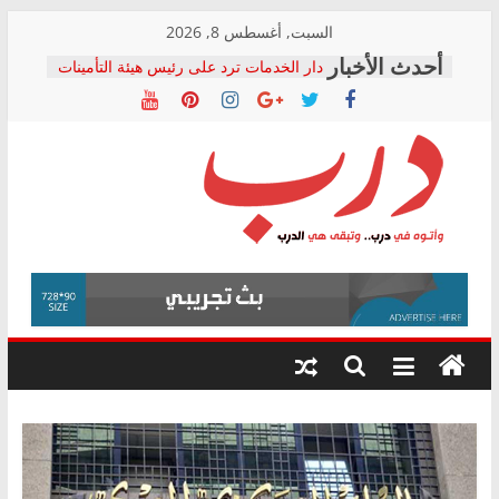
Skip
السبت, أغسطس 8, 2026
to
دار الخدمات ترد على رئيس هيئة التأمينات
content
بعد مؤتمره الصحفي: إنكار الأزمة لا ينهي
معاناة أصحاب المعاشات.. ونطالب بكشف
الشركة المنفذة
فرحات سليمان يكتب: القطاع الصحي إلى
أين؟
حزب التحالف الشعبي يطلق لجنة “الحق
درب
في الصحة” بالإسكندرية لرصد الانتهاكات
ودعم المرضى
صور .. اعتماد الرسومات النهائية للقرار
وأتوه
الوزاري لمدينة الصحفيين.. وانتهاء أعمال
في
إنشاء المبنى الإداري
درب..
المجلس القومي لحقوق الإنسان يعلن
وتبقى
متابعة قضية الدكتور محمد زهران.. ويؤكد:
هي
قرينة البراءة وضمانات المحاكمة العادلة
حق أصيل
الدرب