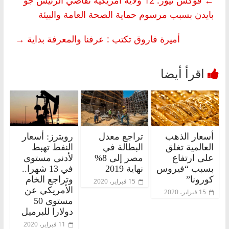
بايدن بسبب مرسوم حماية الصحة العامة والبيئة
أميرة فاروق تكتب : عرفنا والمعرفة بداية
→
أسعار الذهب
تراجع معدل
رويترز: أسعار
العالمية تغلق
البطالة في
النفط تهبط
على ارتفاع
مصر إلى 8%
لأدنى مستوى
بسبب “فيروس
نهاية 2019
في 13 شهرا..
كورونا”
وتراجع الخام
15 فبراير، 2020
الأمريكي عن
15 فبراير، 2020
مستوى 50
دولارا للبرميل
11 فبراير، 2020