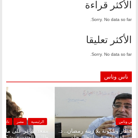
الأكثر قراءة
Sorry. No data so far.
الأكثر تعليقا
Sorry. No data so far.
ناس وناس
الرئيسية
مصر
ناس وناس
الرئيس
قعد شاغر على الإفطار وبلكونة بلا زينة رمضان.. د.
مقعد ش
بدالخالق فاروق خبير اقتصادي في انتظار حلم
طالب ا