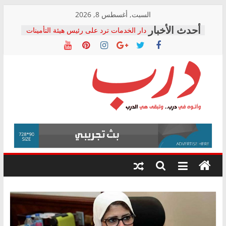
Skip
السبت, أغسطس 8, 2026
to
دار الخدمات ترد على رئيس هيئة التأمينات
content
بعد مؤتمره الصحفي: إنكار الأزمة لا ينهي
معاناة أصحاب المعاشات.. ونطالب بكشف
الشركة المنفذة
فرحات سليمان يكتب: القطاع الصحي إلى
أين؟
حزب التحالف الشعبي يطلق لجنة “الحق
درب
في الصحة” بالإسكندرية لرصد الانتهاكات
ودعم المرضى
صور .. اعتماد الرسومات النهائية للقرار
وأتوه
الوزاري لمدينة الصحفيين.. وانتهاء أعمال
في
إنشاء المبنى الإداري
درب..
المجلس القومي لحقوق الإنسان يعلن
وتبقى
متابعة قضية الدكتور محمد زهران.. ويؤكد:
هي
قرينة البراءة وضمانات المحاكمة العادلة
حق أصيل
الدرب