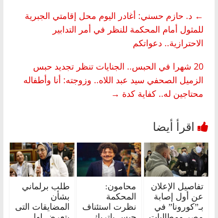
←
د. حازم حسني: أغادر اليوم محل إقامتي الجبرية
للمثول أمام المحكمة للنظر في أمر التدابير
الاحترازية.. دعواتكم
20 شهرا في الحبس.. الجنايات تنظر تجديد حبس
الزميل الصحفي سيد عبد اللاه.. وزوجته: أنا وأطفاله
محتاجين له.. كفاية كدة
→
تفاصيل الإعلان
محامون:
طلب برلماني
عن أول إصابة
المحكمة
بشأن
بـ”كورونا” في
نظرت استئناف
المضايقات التى
مصر ومطالبات
حبس باتريك
يتعرض لها