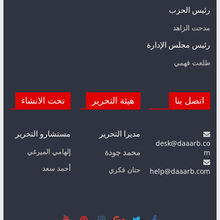
رئيس الحزب
مدحت الزاهد
رئيس مجلس الإدارة
طلعت فهمي
اتصل بنا
هيئة التحرير
تحت الانشاء
مديرا التحرير
مستشارو التحرير
desk@daaarb.co
m
إلهامي الميرغي
محمد جودة
أحمد سعد
حنان فكري
help@daaarb.com