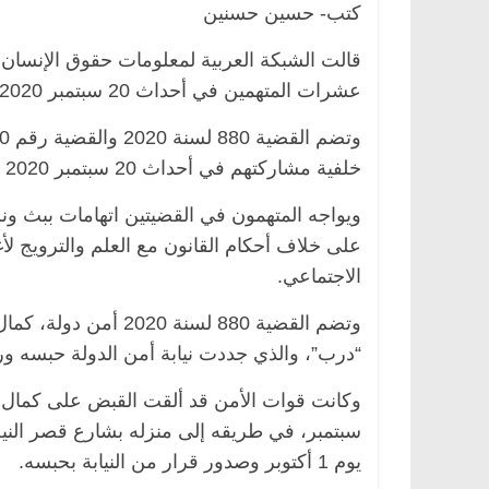
كتب- حسين حسنين
قالت الشبكة العربية لمعلومات حقوق الإنسان، 
عشرات المتهمين في أحداث 20 سبتمبر 2020، دون الكشف عن تفاصيل جلستهم أو الأسماء.
مصر
ناس وناس
الرئيسية
مصر
ناس وناس
الق فاروق.. خبير اقتصادي
في ذكرى رحيله.. د. نور فرح
رى ميلاده وحيداً على أبواب
قانوني دافع عن قضايا الوطن
خلفية مشاركتهم في أحداث 20 سبتمبر 2020 في القاهرة ومناطق متفرقة من المحافظات.
للحرية (بروفايل)
26 يناير، 2026
ويواجه المتهمون في القضيتين اتهامات ببث ون
على خلاف أحكام القانون مع العلم والترويج ل
الاجتماعي.
وتضم القضية 880 لسن
“درب”، والذي جددت نيابة أمن الدولة حبسه و
سبتمبر، في طريقه إلى منزله بشارع قصر النيل
يوم 1 أكتوبر وصدور قرار من النيابة بحبسه.