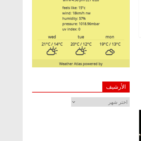
feels like: 15
°c
wind: 18
km/h
nw
humidity: 57
%
pressure: 1018.96
mbar
uv index: 0
wed
tue
mon
21
°C
/ 14
°C
20
°C
/ 12
°C
19
°C
/ 13
°C
Weather Atlas
powered by
الأرشيف
الأرشيف