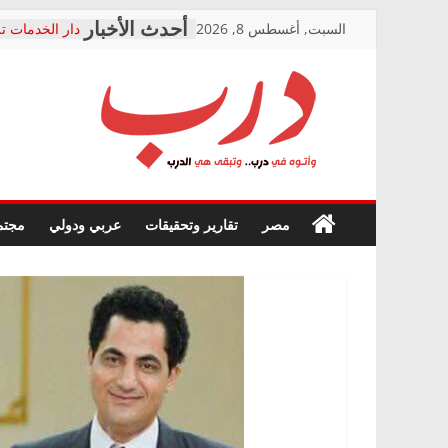
Skip
السبت, أغسطس 8, 2026
دار الخدمات تر
to
بعد مؤتمره الص
معاناة أصحاب
content
الشركة المنفذ
فرحات سليمان
درب
أين؟
حزب التحالف 
في الصحة” بال
وأتوه
ودعم المرضى
صور .. اعتماد 
في
مصر
تقارير وتحقيقات
عربي ودولي
مجتم
الوزاري لمدينة
درب..
إنشاء المبنى ا
وتبقى
المجلس القومي
هي
متابعة قضية ال
الدرب
قرينة البراءة 
حق أصيل