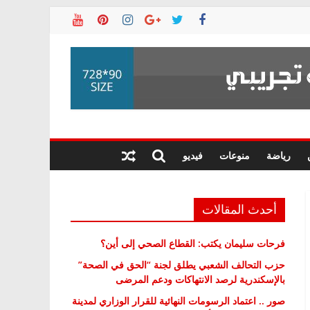
رياضة
منوعات
فيديو
أحدث المقالات
فرحات سليمان يكتب: القطاع الصحي إلى أين؟
حزب التحالف الشعبي يطلق لجنة “الحق في الصحة”
بالإسكندرية لرصد الانتهاكات ودعم المرضى
صور .. اعتماد الرسومات النهائية للقرار الوزاري لمدينة