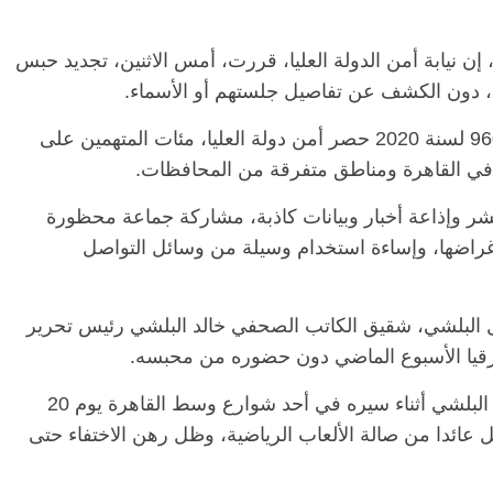
إن نيابة أمن الدولة العليا، قررت، أمس الاثنين، تجديد حبس
الرئيسية
مصر
ناس وناس
الرئ
مقعد شاغر على مائدة الإفطار.. يحيى
مقعد 
وتضم القضية 880 لسنة 2020 والقضية رقم 960 لسنة 2020 حصر أمن دولة العليا، مئات المتهمين على
ات فقيه
حسين عبدالهادي فارس مقاومة
رمضان
 وانحاز
الخصخصة الذي دافع عن المال العام
اقتصا
(بروفايل)
الحبايب
21 فبراير، 2026
22 فبراير،
شر وإذاعة أخبار وبيانات كاذبة، مشاركة جماعة محظورة
أغراضها، وإساءة استخدام وسيلة من وسائل التواصل
ة 2020 أمن دولة، كمال البلشي، شقيق الكاتب الصحفي خالد البلشي رئيس تحرير
رقيا الأسبوع الماضي دون حضوره من محبسه.
وكانت قوات الأمن قد ألقت القبض على كمال البلشي أثناء سيره في أحد شوارع وسط القاهرة يوم 20
 عائدا من صالة الألعاب الرياضية، وظل رهن الاختفاء حتى