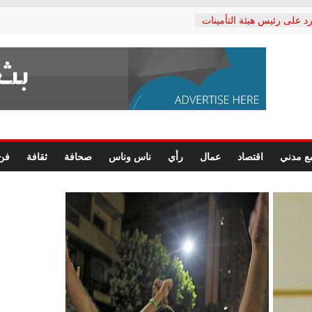
د على رئيس هيئة التأمينات
حفي: إنكار الأزمة لا ينهي
 المعاشات.. ونطالب بكشف
ة
 يكتب: القطاع الصحي إلى
الشعبي يطلق لجنة “الحق
إسكندرية لرصد الانتهاكات
الرسومات النهائية للقرار
ع مدني
اقتصاد
عمال
رأي
ناس وناس
صحافة
ثقافة
فن
 الصحفيين.. وانتهاء أعمال
لإداري
 لحقوق الإنسان يعلن
دكتور محمد زهران.. ويؤكد:
وضمانات المحاكمة العادلة