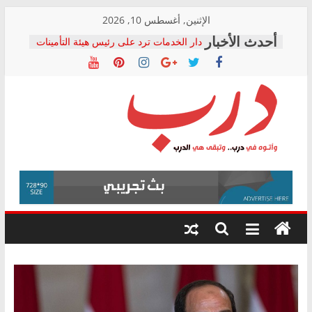
Skip
الإثنين, أغسطس 10, 2026
to
دار الخدمات ترد على رئيس هيئة التأمينات
content
بعد مؤتمره الصحفي: إنكار الأزمة لا ينهي
معاناة أصحاب المعاشات.. ونطالب بكشف
الشركة المنفذة
فرحات سليمان يكتب: القطاع الصحي إلى
أين؟
حزب التحالف الشعبي يطلق لجنة “الحق
درب
في الصحة” بالإسكندرية لرصد الانتهاكات
ودعم المرضى
صور .. اعتماد الرسومات النهائية للقرار
وأتوه
الوزاري لمدينة الصحفيين.. وانتهاء أعمال
في
إنشاء المبنى الإداري
درب..
المجلس القومي لحقوق الإنسان يعلن
وتبقى
متابعة قضية الدكتور محمد زهران.. ويؤكد:
هي
قرينة البراءة وضمانات المحاكمة العادلة
حق أصيل
الدرب