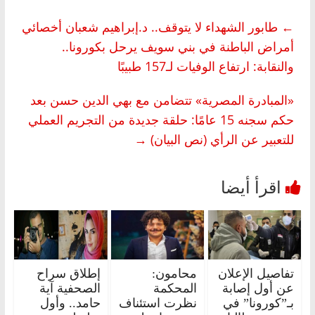
←
طابور الشهداء لا يتوقف.. د.إبراهيم شعبان أخصائي
أمراض الباطنة في بني سويف يرحل بكورونا..
والنقابة: ارتفاع الوفيات لـ157 طبيبًا
«المبادرة المصرية» تتضامن مع بهي الدين حسن بعد
حكم سجنه 15 عامًا: حلقة جديدة من التجريم العملي
للتعبير عن الرأي (نص البيان)
→
تفاصيل الإعلان
محامون:
إطلاق سراح
عن أول إصابة
المحكمة
الصحفية آية
بـ”كورونا” في
نظرت استئناف
حامد.. وأول