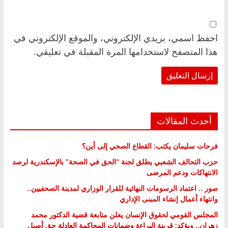
احفظ اسمي، بريدي الإلكتروني، والموقع الإلكتروني في
هذا المتصفح لاستخدامها المرة المقبلة في تعليقي.
أحدث المقالات
فرحات سليمان يكتب: القطاع الصحي إلى أين؟
حزب التحالف الشعبي يطلق لجنة “الحق في الصحة” بالإسكندرية لرصد
الانتهاكات ودعم المرضى
صور .. اعتماد الرسومات النهائية للقرار الوزاري لمدينة الصحفيين..
وانتهاء أعمال إنشاء المبنى الإداري
المجلس القومي لحقوق الإنسان يعلن متابعة قضية الدكتور محمد
زهران.. ويؤكد: قرينة البراءة وضمانات المحاكمة العادلة حق أصيل