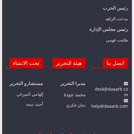
رئيس الحزب
مدحت الزاهد
رئيس مجلس الإدارة
طلعت فهمي
اتصل بنا
هيئة التحرير
تحت الانشاء
مديرا التحرير
مستشارو التحرير
desk@daaarb.co
m
إلهامي الميرغي
محمد جودة
أحمد سعد
حنان فكري
help@daaarb.com