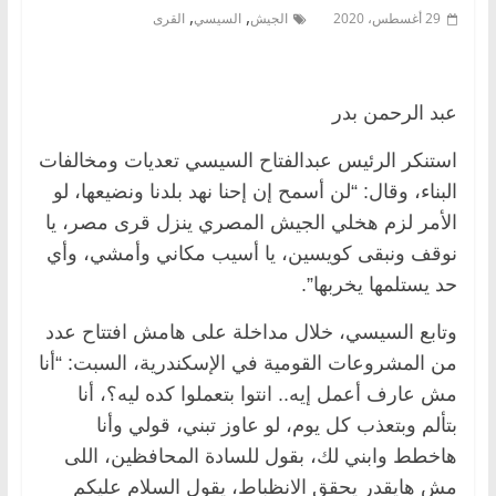
,
,
29 أغسطس، 2020
الجيش
السيسي
القرى
عبد الرحمن بدر
استنكر الرئيس عبدالفتاح السيسي تعديات ومخالفات
البناء، وقال: “لن أسمح إن إحنا نهد بلدنا ونضيعها، لو
الأمر لزم هخلي الجيش المصري ينزل قرى مصر، يا
نوقف ونبقى كويسين، يا أسيب مكاني وأمشي، وأي
حد يستلمها يخربها”.
وتابع السيسي، خلال مداخلة على هامش افتتاح عدد
من المشروعات القومية في الإسكندرية، السبت: “أنا
مش عارف أعمل إيه.. انتوا بتعملوا كده ليه؟، أنا
بتألم وبتعذب كل يوم، لو عاوز تبني، قولي وأنا
هاخطط وابني لك، بقول للسادة المحافظين، اللى
مش هايقدر يحقق الانظباط، يقول السلام عليكم