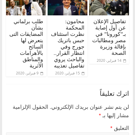
تفاصيل الإعلان
محامون:
طلب برلماني
عن أول إصابة
المحكمة
بشأن
بـ”كورونا” في
نظرت استئناف
المضايقات التى
مصر ومطالبات
حبس باتريك
يتعرض لها
بإقالة وزيرة
جورج وفي
السائح
الصحة
انتظار القرار..
بالأهرامات
والباحث يروي
والمناطق
14 فبراير، 2020
تفاصيل تعذيبه
الأثرية
15 فبراير، 2020
9 فبراير، 2020
اترك تعليقاً
لن يتم نشر عنوان بريدك الإلكتروني.
الحقول الإلزامية
مشار إليها بـ
*
التعليق
*