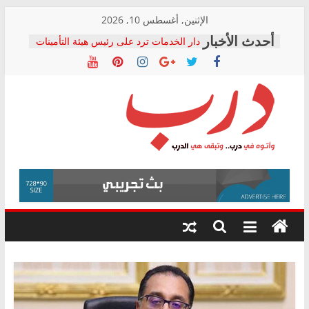
Skip
الإثنين, أغسطس 10, 2026
to
دار الخدمات ترد على رئيس هيئة التأمينات
content
بعد مؤتمره الصحفي: إنكار الأزمة لا ينهي
معاناة أصحاب المعاشات.. ونطالب بكشف
الشركة المنفذة
فرحات سليمان يكتب: القطاع الصحي إلى
أين؟
حزب التحالف الشعبي يطلق لجنة “الحق
درب
في الصحة” بالإسكندرية لرصد الانتهاكات
ودعم المرضى
صور .. اعتماد الرسومات النهائية للقرار
وأتوه
الوزاري لمدينة الصحفيين.. وانتهاء أعمال
في
إنشاء المبنى الإداري
درب..
المجلس القومي لحقوق الإنسان يعلن
وتبقى
متابعة قضية الدكتور محمد زهران.. ويؤكد:
هي
قرينة البراءة وضمانات المحاكمة العادلة
حق أصيل
الدرب