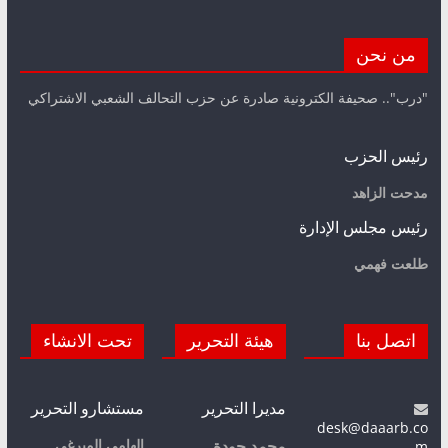
من نحن
"درب".. صحيفة الكترونية صادرة عن حزب التحالف الشعبي الاشتراكي
رئيس الحزب
مدحت الزاهد
رئيس مجلس الإدارة
طلعت فهمي
اتصل بنا
هيئة التحرير
تحت الانشاء
مديرا التحرير
مستشارو التحرير
desk@daaarb.co
m
إلهامي الميرغي
محمد جودة