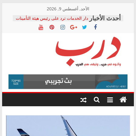
Skip
الأحد, أغسطس 9, 2026
to
دار الخدمات ترد على رئيس هيئة التأمينات
content
بعد مؤتمره الصحفي: إنكار الأزمة لا ينهي
معاناة أصحاب المعاشات.. ونطالب بكشف
الشركة المنفذة
فرحات سليمان يكتب: القطاع الصحي إلى
أين؟
حزب التحالف الشعبي يطلق لجنة “الحق
درب
في الصحة” بالإسكندرية لرصد الانتهاكات
ودعم المرضى
صور .. اعتماد الرسومات النهائية للقرار
وأتوه
الوزاري لمدينة الصحفيين.. وانتهاء أعمال
في
إنشاء المبنى الإداري
درب..
المجلس القومي لحقوق الإنسان يعلن
وتبقى
متابعة قضية الدكتور محمد زهران.. ويؤكد:
هي
قرينة البراءة وضمانات المحاكمة العادلة
حق أصيل
الدرب