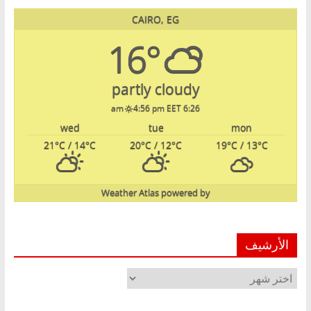
CAIRO, EG
16°
partly cloudy
4:56 pm EET
6:26 am
wed
tue
mon
21
°C
/ 14
°C
20
°C
/ 12
°C
19
°C
/ 13
°C
Weather Atlas
powered by
الأرشيف
الأرشيف