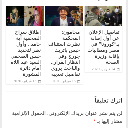
تفاصيل الإعلان
محامون:
إطلاق سراح
عن أول إصابة
المحكمة
الصحفية آية
بـ”كورونا” في
نظرت استئناف
حامد.. وأول
مصر ومطالبات
حبس باتريك
نظر لتجديد
بإقالة وزيرة
جورج وفي
حبس الصحفي
الصحة
انتظار القرار..
السيد عبد اللاه
والباحث يروي
أمام دائرة
14 فبراير، 2020
تفاصيل تعذيبه
المشورة
15 فبراير، 2020
15 فبراير، 2020
اترك تعليقاً
لن يتم نشر عنوان بريدك الإلكتروني.
الحقول الإلزامية
مشار إليها بـ
*