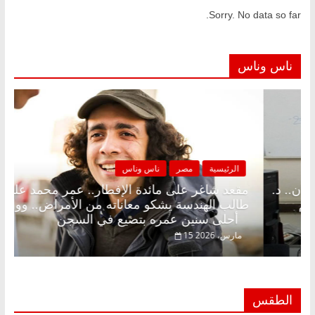
Sorry. No data so far.
ناس وناس
مصر
ناس وناس
الرئيسية
مصر
لى الإفطار وبلكونة بلا زينة رمضان.. د.
مقعد شاغر على م
فاروق خبير اقتصادي في انتظار حلم
طالب الهندسة يش
أحلى سنين عمره بتضيع في السجن
15 مارس، 2026
الطقس