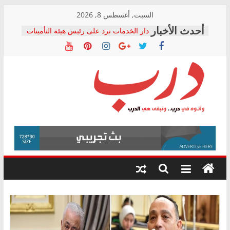
Skip
السبت, أغسطس 8, 2026
to
دار الخدمات ترد على رئيس هيئة التأمينات
content
بعد مؤتمره الصحفي: إنكار الأزمة لا ينهي
معاناة أصحاب المعاشات.. ونطالب بكشف
الشركة المنفذة
فرحات سليمان يكتب: القطاع الصحي إلى
أين؟
حزب التحالف الشعبي يطلق لجنة “الحق
درب
في الصحة” بالإسكندرية لرصد الانتهاكات
ودعم المرضى
صور .. اعتماد الرسومات النهائية للقرار
وأتوه
الوزاري لمدينة الصحفيين.. وانتهاء أعمال
في
إنشاء المبنى الإداري
درب..
المجلس القومي لحقوق الإنسان يعلن
وتبقى
متابعة قضية الدكتور محمد زهران.. ويؤكد:
هي
قرينة البراءة وضمانات المحاكمة العادلة
حق أصيل
الدرب