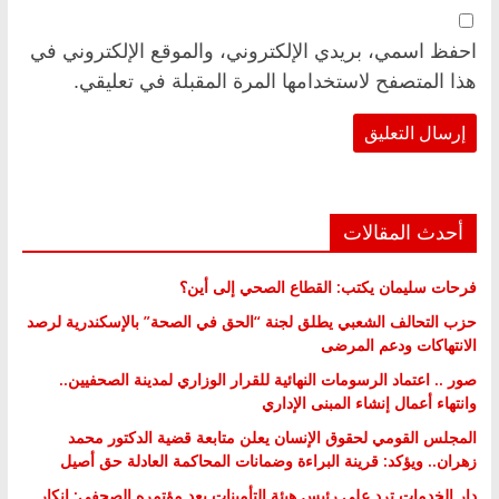
احفظ اسمي، بريدي الإلكتروني، والموقع الإلكتروني في
هذا المتصفح لاستخدامها المرة المقبلة في تعليقي.
أحدث المقالات
فرحات سليمان يكتب: القطاع الصحي إلى أين؟
حزب التحالف الشعبي يطلق لجنة “الحق في الصحة” بالإسكندرية لرصد
الانتهاكات ودعم المرضى
صور .. اعتماد الرسومات النهائية للقرار الوزاري لمدينة الصحفيين..
وانتهاء أعمال إنشاء المبنى الإداري
المجلس القومي لحقوق الإنسان يعلن متابعة قضية الدكتور محمد
زهران.. ويؤكد: قرينة البراءة وضمانات المحاكمة العادلة حق أصيل
دار الخدمات ترد على رئيس هيئة التأمينات بعد مؤتمره الصحفي: إنكار