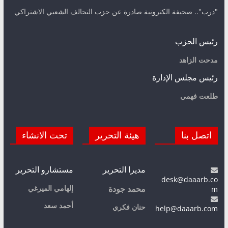
"درب".. صحيفة الكترونية صادرة عن حزب التحالف الشعبي الاشتراكي
رئيس الحزب
مدحت الزاهد
رئيس مجلس الإدارة
طلعت فهمي
اتصل بنا
هيئة التحرير
تحت الانشاء
مديرا التحرير
مستشارو التحرير
desk@daaarb.co
m
إلهامي الميرغي
محمد جودة
أحمد سعد
حنان فكري
help@daaarb.com