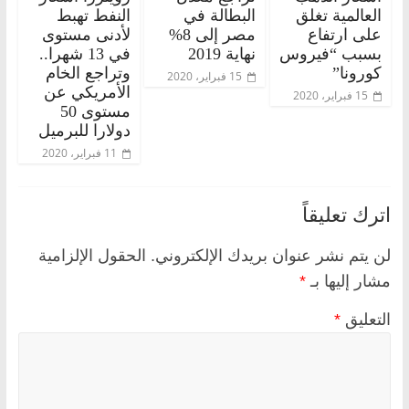
العالمية تغلق
البطالة في
النفط تهبط
على ارتفاع
مصر إلى 8%
لأدنى مستوى
بسبب “فيروس
نهاية 2019
في 13 شهرا..
كورونا”
وتراجع الخام
15 فبراير، 2020
الأمريكي عن
15 فبراير، 2020
مستوى 50
دولارا للبرميل
11 فبراير، 2020
اترك تعليقاً
لن يتم نشر عنوان بريدك الإلكتروني.
الحقول الإلزامية
مشار إليها بـ
*
التعليق
*