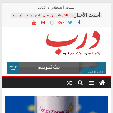
Skip
السبت, أغسطس 8, 2026
to
دار الخدمات ترد على رئيس هيئة التأمينات
content
بعد مؤتمره الصحفي: إنكار الأزمة لا ينهي
معاناة أصحاب المعاشات.. ونطالب بكشف
الشركة المنفذة
فرحات سليمان يكتب: القطاع الصحي إلى
أين؟
حزب التحالف الشعبي يطلق لجنة “الحق
درب
في الصحة” بالإسكندرية لرصد الانتهاكات
ودعم المرضى
صور .. اعتماد الرسومات النهائية للقرار
وأتوه
الوزاري لمدينة الصحفيين.. وانتهاء أعمال
في
إنشاء المبنى الإداري
درب..
المجلس القومي لحقوق الإنسان يعلن
وتبقى
متابعة قضية الدكتور محمد زهران.. ويؤكد:
هي
قرينة البراءة وضمانات المحاكمة العادلة
حق أصيل
الدرب