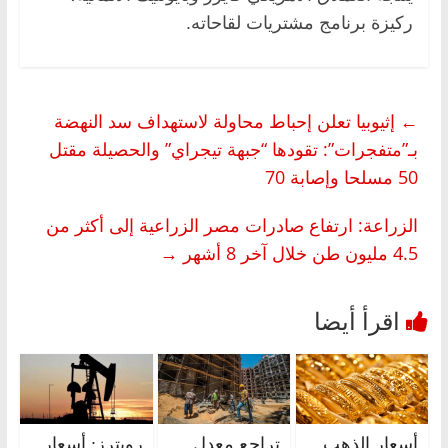
ركيزة برنامج مشتريات لقاحاته.
←
إثيوبيا تعلن إحباط محاولة لاستهداف سد النهضة
بـ”متفجرات”: تقودها “جبهة تيجراي” والحصيلة مقتل
50 مسلحا وإصابة 70
الزراعة: ارتفاع صادرات مصر الزراعية إلى أكثر من
4.5 مليون طن خلال آخر 8 أشهر
→
أسعار الذهب
تراجع معدل
رويترز: أسعار