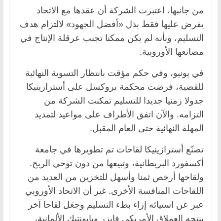
من جانبها، اعتبرت الشركة أن عقدها مع الاتحاد
يفرض عليها فقط بذل «أفضل الجهود» لالتزام هدف
التسليم، وبأنه لم يكن ممكنا تجنب عرقلة الإنتاج في
مصانعها الأوروبية.
في يونيو، وفي حكم مؤقت بانتظار التسوية النهائية
للقضية، فرضت محكمة بروكسل على أسترازينيكا
جدولا زمنيا جديدا للتسليم تمكنت الشركة من
التزامه. والآن اتفق الأطراف على مواعيد لتمديد
المهلة النهائية حتى العام المقبل.
تصنّع أسترازينيكا لقاحات تم تطويرها في جامعة
أكسفورد البريطانية، وتبيعها من دون توخي الربح.
ولقاحها أرخص ثمنا وأسهل للتخزين من العديد من
اللقاحات المنافسة الأخرى. غير أن الاتحاد الأوروبي
عبر عن استيائه إزاء بطء التسليم وجعَل لقاحا آخر
ينتجه العملاق الأمريكي فايزر وبايونتيك الألمانية،