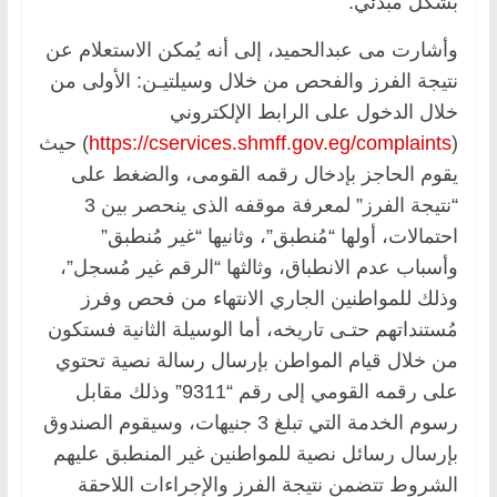
بشكل مبدئي.
وأشارت مى عبدالحميد، إلى أنه يُمكن الاستعلام عن
نتيجة الفرز والفحص من خلال وسيلتيـن: الأولى من
خلال الدخول على الرابط الإلكتروني
(
https://cservices.shmff.gov.eg/complaints
) حيث
يقوم الحاجز بإدخال رقمه القومى، والضغط على
“نتيجة الفرز” لمعرفة موقفه الذى ينحصر بين 3
احتمالات، أولها “مُنطبق”، وثانيها “غير مُنطبق”
وأسباب عدم الانطباق، وثالثها “الرقم غير مُسجل”،
وذلك للمواطنين الجاري الانتهاء من فحص وفرز
مُستنداتهم حتـى تاريخه، أما الوسيلة الثانية فستكون
من خلال قيام المواطن بإرسال رسالة نصية تحتوي
على رقمه القومي إلى رقم “9311” وذلك مقابل
رسوم الخدمة التي تبلغ 3 جنيهات، وسيقوم الصندوق
بإرسال رسائل نصية للمواطنين غير المنطبق عليهم
الشروط تتضمن نتيجة الفرز والإجراءات اللاحقة