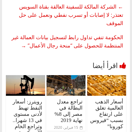
←
الشركة المالكة للسفينة العالقة بقناة السويس
تعتذر: لا إصابات أو تسرب نفطي ونعمل على حل
الموقف
الحكومة تنفي تداول رابط لتسجيل بيانات العمالة غير
المنتظمة للحصول على “منحة رجال الأعمال”
→
أسعار الذهب
تراجع معدل
رويترز: أسعار
العالمية تغلق
البطالة في
النفط تهبط
على ارتفاع
مصر إلى 8%
لأدنى مستوى
بسبب “فيروس
نهاية 2019
في 13 شهرا..
كورونا”
وتراجع الخام
15 فبراير، 2020