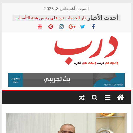
Skip
السبت, أغسطس 8, 2026
to
دار الخدمات ترد على رئيس هيئة التأمينات
content
بعد مؤتمره الصحفي: إنكار الأزمة لا ينهي
معاناة أصحاب المعاشات.. ونطالب بكشف
الشركة المنفذة
فرحات سليمان يكتب: القطاع الصحي إلى
أين؟
حزب التحالف الشعبي يطلق لجنة “الحق
درب
في الصحة” بالإسكندرية لرصد الانتهاكات
ودعم المرضى
صور .. اعتماد الرسومات النهائية للقرار
وأتوه
الوزاري لمدينة الصحفيين.. وانتهاء أعمال
في
إنشاء المبنى الإداري
درب..
المجلس القومي لحقوق الإنسان يعلن
وتبقى
متابعة قضية الدكتور محمد زهران.. ويؤكد:
هي
قرينة البراءة وضمانات المحاكمة العادلة
حق أصيل
الدرب