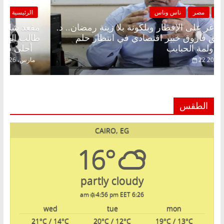
الرئيسية
مصر
ناس وناس
مقعد شاغر على الإفطار وبلكونة بلا زينة رمضان.. د.
عبدالخالق فاروق خبير اقتصادي في انتظار حلم
الحرية ولمة الحبايب
22 فبراير، 2026
الطقس
CAIRO, EG
16°
partly cloudy
4:56 pm EET
6:26 am
wed
tue
mon
21
°C
/ 14
°C
20
°C
/ 12
°C
19
°C
/ 13
°C