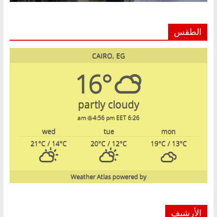
الطقس
CAIRO, EG
16°
partly cloudy
4:56 pm EET
6:26 am
wed
tue
mon
21
°C
/ 14
°C
20
°C
/ 12
°C
19
°C
/ 13
°C
Weather Atlas
powered by
الأرشيف