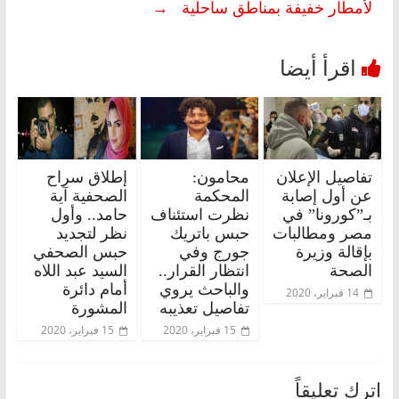
لأمطار خفيفة بمناطق ساحلية
→
تفاصيل الإعلان
محامون:
إطلاق سراح
عن أول إصابة
المحكمة
الصحفية آية
بـ”كورونا” في
نظرت استئناف
حامد.. وأول
مصر ومطالبات
حبس باتريك
نظر لتجديد
بإقالة وزيرة
جورج وفي
حبس الصحفي
الصحة
انتظار القرار..
السيد عبد اللاه
والباحث يروي
أمام دائرة
14 فبراير، 2020
تفاصيل تعذيبه
المشورة
15 فبراير، 2020
15 فبراير، 2020
اترك تعليقاً