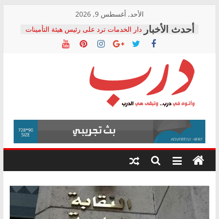
Skip
الأحد, أغسطس 9, 2026
to
دار الخدمات ترد على رئيس هيئة التأمينات
content
بعد مؤتمره الصحفي: إنكار الأزمة لا ينهي
معاناة أصحاب المعاشات.. ونطالب بكشف
الشركة المنفذة
فرحات سليمان يكتب: القطاع الصحي إلى
أين؟
حزب التحالف الشعبي يطلق لجنة “الحق
درب
في الصحة” بالإسكندرية لرصد الانتهاكات
ودعم المرضى
صور .. اعتماد الرسومات النهائية للقرار
وأتوه
الوزاري لمدينة الصحفيين.. وانتهاء أعمال
في
إنشاء المبنى الإداري
درب..
المجلس القومي لحقوق الإنسان يعلن
وتبقى
متابعة قضية الدكتور محمد زهران.. ويؤكد:
هي
قرينة البراءة وضمانات المحاكمة العادلة
حق أصيل
الدرب