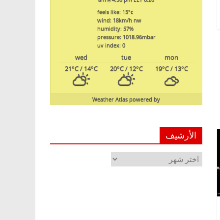
feels like: 15
°c
wind: 18
km/h
nw
humidity: 57
%
pressure: 1018.96
mbar
uv index: 0
wed
tue
mon
21
°C
/ 14
°C
20
°C
/ 12
°C
19
°C
/ 13
°C
Weather Atlas
powered by
الأرشيف
الأرشيف