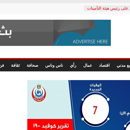
 على رئيس هيئة التأمينات
ي: إنكار الأزمة لا ينهي
لمعاشات.. ونطالب بكشف
كتب: القطاع الصحي إلى
شعبي يطلق لجنة “الحق
كندرية لرصد الانتهاكات
رسومات النهائية للقرار
ع مدني
اقتصاد
عمال
رأي
ناس وناس
صحافة
ثقافة
فن
لصحفيين.. وانتهاء أعمال
داري
لحقوق الإنسان يعلن
كتور محمد زهران.. ويؤكد:
مانات المحاكمة العادلة