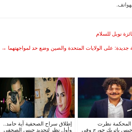
هواتف.
ائزة نوبل للسلام
ديدة: على الولايات المتحدة والصين وضع حد لمواجهتهما
→
المحكمة نظرت
إطلاق سراح الصحفية آية حامد..
حبس باتريك جورج وفي
وأول نظر لتجديد حبس الصحفي