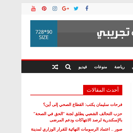
رياضة
منوعات
فيديو
أحدث المقالات
فرحات سليمان يكتب: القطاع الصحي إلى أين؟
حزب التحالف الشعبي يطلق لجنة “الحق في الصحة”
بالإسكندرية لرصد الانتهاكات ودعم المرضى
صور .. اعتماد الرسومات النهائية للقرار الوزاري لمدينة