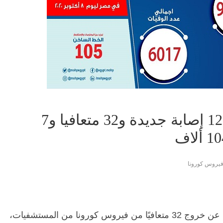
إحصائيات كورونا.. الصحة: 121 إصابة جديدة و32 متعافيا و7
يروس كورونا
أعلنت وزارة الصحة والسكان، أمس الخميس، عن خروج 32 متعافيًا من فيروس كورونا من المستشفيات،