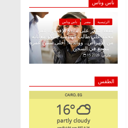
ناس وناس
ة
مصر
ناس وناس
الرئيسية
مصر
ناس وناس
غر على الإفطار وبلكونة بلا زينة
مقعد شاغر على مائدة الإف
. د. عبدالخالق فاروق خبير
محمد علي طالب الهندسة 
ي في انتظار حلم الحرية ولمة
من الأمراض.. ووالدته: أ
بتضيع في السجن
15 مارس، 2026
الطقس
CAIRO, EG
16°
partly cloudy
4:56 pm EET
6:26 am