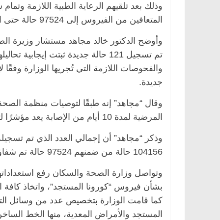
وذلك بعد تلقيهم الرعاية الطبية اللازمة وتمام
المتعافين من الفيروس إلى 97524 حالة حتى اليوم.
وأوضح الدكتور خالد مجاهد مستشار وزيرة الص
صر
ناس وناس
الرئيسية
مصر
ناس وناس
تم تسجيل 121 حالة جديدة ثبتت إيجاب
ق فاروق.. خبير اقتصادي
في ذكرى رحيله.. د. نور فرحات
 ميلاده وحيداً على أبواب
قانوني دافع عن قضايا الوطن و
جديدة.
للحرية (بروفايل)
26 يناير، 2026
المرضية لمدة 10 أيام من الإصابة يعد مؤشرًا لتعافي المريض من فيروس كورونا.
وذكر “مجاهد” أن إجمالي العدد الذي تم تسجي
104156 حالة من ضمنهم 97524 حالة تم شفاؤها، و6017 حالة وفاة.
وتواصل وزارة الصحة والسكان رفع استعداداتها
بشأن فيروس “كورونا المستجد”، واتخاذ كافة ا
كما قامت الوزارة بتخصيص عدد من وسائل الت