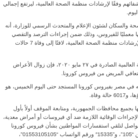
 شفائهم وفقًا لإرشادات منظمة الصحة العالمية، ليرتفع إجمالي
الرئيسية
مصر
ناس وناس
الرئيسي
حة والسكان لشئون الإعلام والمتحدث الرسمي للوزارة، أنه
مقعد شاغر على مائدة الإفطار.. يحيى
مقعد شا
ية تحاليلها معمليًا للفيروس، وذلك ضمن إجراءات الترصد والتقصي
 فقيه
حسين عبدالهادي فارس مقاومة
رمضان.
والفحوصات اللازمة التي تُجريها الوزارة وفقًا لإرشادات منظمة الصحة العالمية، لافتًا إلى وفاة 7 حالات
انحاز
الخصخصة الذي دافع عن المال العام
اقتصاد
(بروفايل)
الحبايب
21 فبراير، 2026
22 فبراير، 2026
وقال “مجاهد” إنه طبقًا لتوصيات منظمة الصحة العالمية الصادرة في ٢٧ مايو ٢٠٢٠، فإن زوال الأعراض
له في مصر بفيروس كورونا المستجد حتى اليوم الخميس، هو
 بجميع محافظات الجمهورية، ومتابعة الموقف أولاً بأول
لإجراءات الوقائية اللازمة ضد أي فيروسات أو أمراض معدية،
واصل لتلقي استفسارات المواطنين بشأن فيروس كورونا
المستجد والأمراض المعدية، منها الخط الساخن “105”، و”15335″ ورقم الواتساب “01553105105”،