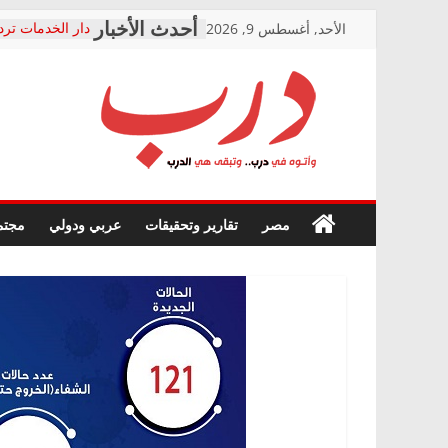
Skip
الأحد, أغسطس 9, 2026
دار الخدمات ترد
to
بعد مؤتمره الصحف
معاناة أصحاب ا
content
الشركة المنفذة
فرحات سليمان ي
درب
أين؟
حزب التحالف ال
في الصحة” بالإس
وأتوه
ودعم المرضى
صور .. اعتماد ال
في
مصر
تقارير وتحقيقات
عربي ودولي
مجتم
الوزاري لمدينة ا
درب..
إنشاء المبنى الإ
وتبقى
المجلس القومي 
هي
متابعة قضية الد
الدرب
قرينة البراءة وض
حق أصيل