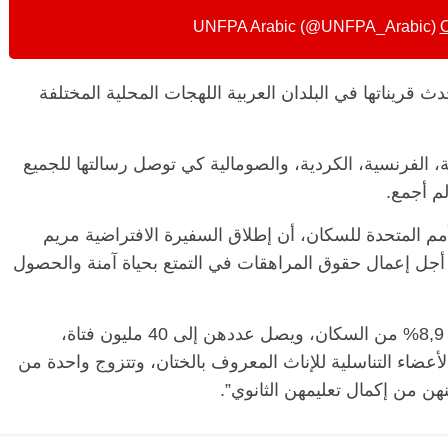
O
ث قريناتها في البلدان العربية اللهجات المحلية المختلفة
ة، الفرنسية، الكردية، والصومالية كي توصل رسالتها للجميع
م أجمع.
الرئيسية
مصر
ناس وناس
الر
مقعد شاغر على مائدة الإفطار.. يحيى
مقعد
مم المتحدة للسكان، أن إطلاق السفيرة الافتراضية مريم
حات فقيه
حسين عبدالهادي فارس مقاومة
رمضا
 أجل إعمال حقوق المراهقات في التمتع بحياة آمنة والحصول
ن وانحاز
الخصخصة الذي دافع عن المال العام
اقتص
(بروفايل)
الحبايب
21 فبراير، 2026
22 فبر
وأضاف: “المراهقات في الدول العربية يشكلن 8,9% من السكان، ويصل عددهن إلى 40 مليون فتاة،
ويه الأعضاء التناسلية للإناث المعروف بالختان، وتتزوج واحدة من