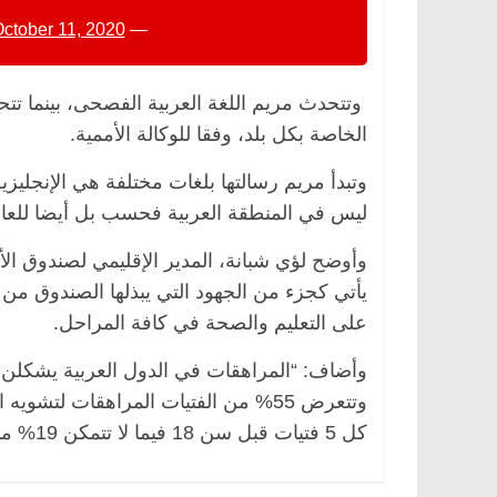
ctober 11, 2020
— UNFPA Arabic (@UNFPA_Arabic)
وتتحدث مريم اللغة العربية الفصحى، بينما تتحد
الخاصة بكل بلد، وفقا للوكالة الأممية.
وتبدأ مريم رسالتها بلغات مختلفة هي الإنجليزي
ليس في المنطقة العربية فحسب بل أيضا للعال
مصر
ناس وناس
الرئيسية
مصر
ناس وناس
وأوضح لؤي شبانة، المدير الإقليمي لصندوق الأ
خالق فاروق.. خبير اقتصادي
في ذكرى رحيله.. د. نور فر
يأتي كجزء من الجهود التي يبذلها الصندوق من
كرى ميلاده وحيداً على أبواب
قانوني دافع عن قضايا الوط
على التعليم والصحة في كافة المراحل.
للحرية (بروفايل)
26 يناير، 2026
وتتعرض 55% من الفتيات المراهقات لتش
كل 5 فتيات قبل سن 18 فيما لا تتمكن 19% منهن من إكمال تعليمهن الثانوي”.