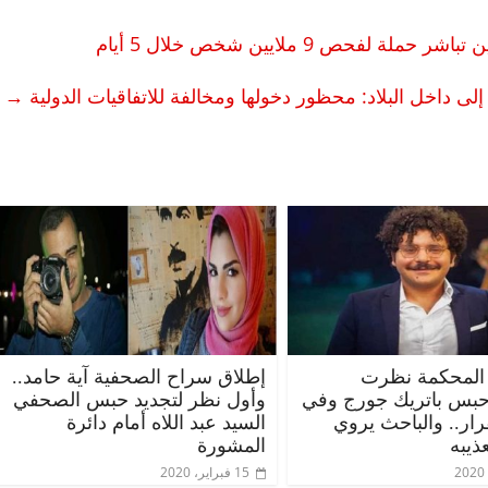
→
المحكمة نظرت
إطلاق سراح الصحفية آية حامد..
حبس باتريك جورج وفي
وأول نظر لتجديد حبس الصحفي
قرار.. والباحث يروي
السيد عبد اللاه أمام دائرة
ذيبه
المشورة
15 فبراير، 2020