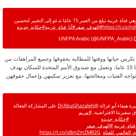
هي سفيرتنا الإقليمية الافتراضية، وهي فتاة عربية تبلغ من العمر 15 عامًا تدعو إلى التغيير لتحسين
https://t.co/
#الهدف_صفر
#أنا_فتاة_عربية
#حكاية_جديدة
O
رس حياتها ووقتها للمطالبة بحقوقها وجميع المراهقات من
أمثالها، وهي لا تحمل جنسية دولة بعينها، عمرها 15 عاما، وتعمل مع صندوق الأمم المتحدة للسكان بهدف
واجه الفتيات ومعالجتها، مع تعزيز تمكينهن وإعمال حقوقهن
ة هيفاء أبو غزالة
@DrAbuGhazaleh
على المشاركة الفعالة
 سفيرتنا الافتراضية،
#مريم
#حكاية_جديدة
فتاة_عربية
#الهدف_صفر
م_العالمي_للفتاة
⁩
https://t.co/vBmZmZMR2G