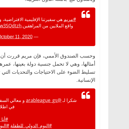
#مريم
واقع الملايين من المراهقين.
ndw3SQdtzh
ctober 11, 2020
— UNFPA Arabic (@UNFPA_Arabic)
وحسب الصندوق الأممي، فإن مريم قررت أن تك
تسليط الضوء على الاحتياجات والتحديات التي ت
الإنسانية.
شكرا لـ
@arableague_gs
و معالي السفير
في اطلاق
#أنا_
#اليوم_الدولي_للطفلة
⁧
#اليو