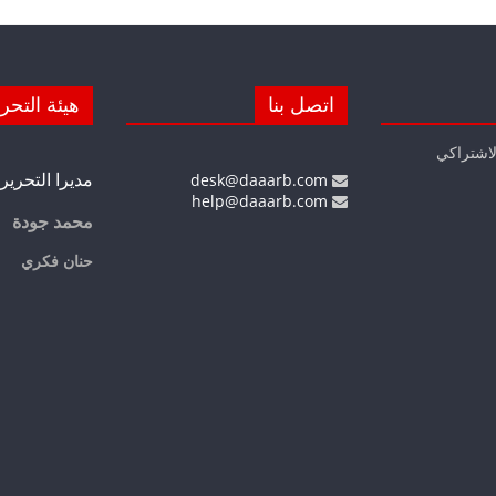
اتصل بنا
هيئة التحر
لاشتراكي
مديرا التحرير
desk@daaarb.com
help@daaarb.com
محمد جودة
حنان فكري