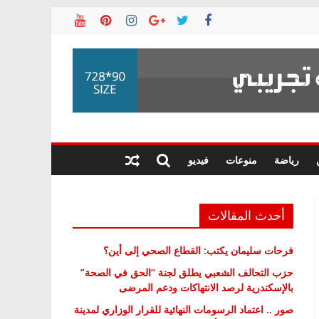
رياضة
منوعات
فيديو
أحدث المقالات
فرحات سليمان يكتب: القطاع الصحي إلى أين؟
حزب التحالف الشعبي يطلق لجنة “الحق في الصحة”
بالإسكندرية لرصد الانتهاكات ودعم المرضى
صور .. اعتماد الرسومات النهائية للقرار الوزاري لمدينة