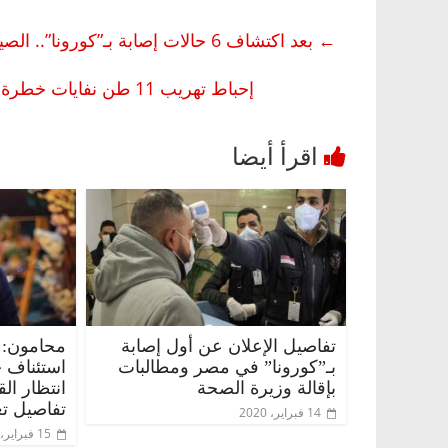
←
بعد اكتشاف 6 حالات إصابة بـ”كورونا”.. الصين تباشر حملة لفحص 9 ملايين شخص خلال 5 أيام
إحباط تهريب 11 طن نفايات خطرة إلى داخل البلاد: محظور دخولها ومخالفة للاتفاقيات الدولية
تفاصيل الإعلان عن أول إصابة
محامون: 
بـ”كورونا” في مصر ومطالبات
استئناف 
بإقالة وزيرة الصحة
انتظار ال
تفاصيل تع
14 فبراير، 2020
15 فبراير، 2020