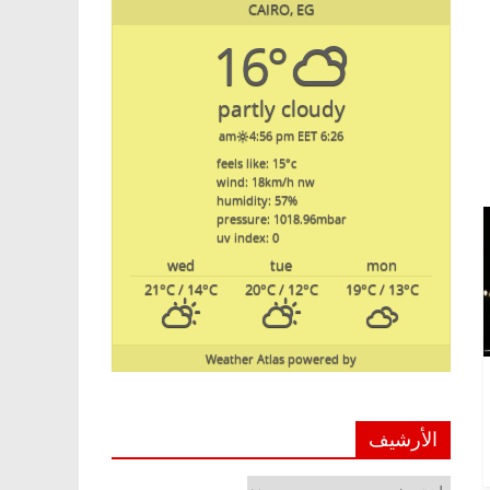
CAIRO, EG
16°
partly cloudy
4:56 pm EET
6:26 am
feels like: 15
°c
wind: 18
km/h
nw
humidity: 57
%
pressure: 1018.96
mbar
uv index: 0
wed
tue
mon
21
°C
/ 14
°C
20
°C
/ 12
°C
19
°C
/ 13
°C
Weather Atlas
powered by
الأرشيف
الأرشيف